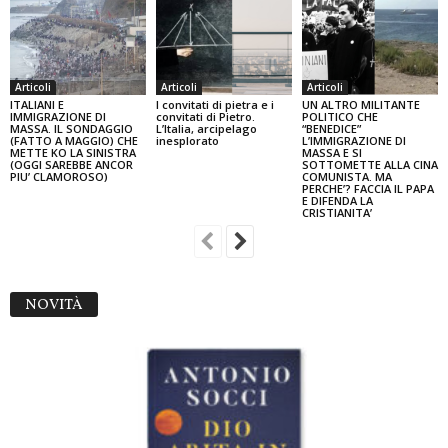
Articoli
Articoli
Articoli
ITALIANI E
I convitati di pietra e i
UN ALTRO MILITANTE
IMMIGRAZIONE DI
convitati di Pietro.
POLITICO CHE
MASSA. IL SONDAGGIO
L’Italia, arcipelago
“BENEDICE”
(FATTO A MAGGIO) CHE
inesplorato
L’IMMIGRAZIONE DI
METTE KO LA SINISTRA
MASSA E SI
(OGGI SAREBBE ANCOR
SOTTOMETTE ALLA CINA
PIU’ CLAMOROSO)
COMUNISTA. MA
PERCHE’? FACCIA IL PAPA
E DIFENDA LA
CRISTIANITA’
NOVITÀ