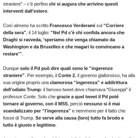
straniere” – c’è perfino
chi si augura che arrivino questi
interventi dall’estero
.
Così almeno ha scritto
Francesco Verderami
sul
“Corriere
della sera”
, il 14 luglio:
“Nel Pd c’è chi confida ancora che
Draghi si ravveda, ‘speriamo che venga chiamato da
Washington e da Bruxelles e che magari lo convincano a
restare’”
.
Dunque
solo il Pd può dire quali sono le “ingerenze
straniere”
. Per esempio, il
Conte 2
, il governo giallorosso, ha alla
sua origine proprio una
clamorosa “ingerenza” e addirittura
dell’odiato Trump
: il famoso tweet dove chiamava “Giuseppi” il
professor Conte. Solo che
grazie a quel tweet il Pd poté
tornare al governo, con il M5S
, perciò
nessuno si è mai
scandalizzato per “l’ingerenza”
e nemmeno per il fatto che
fosse di Trump.
Se serve alla causa (loro) tutto fa brodo e
tutto è giusto e legittimo
.