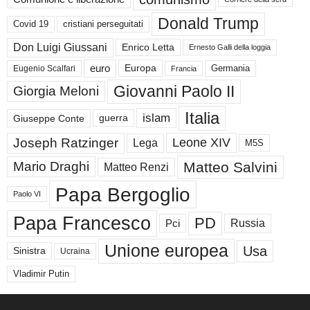
Donald Trump
Covid 19
cristiani perseguitati
Don Luigi Giussani
Enrico Letta
Ernesto Galli della loggia
euro
Germania
Europa
Eugenio Scalfari
Francia
Giovanni Paolo II
Giorgia Meloni
Italia
islam
guerra
Giuseppe Conte
Joseph Ratzinger
Leone XIV
Lega
M5S
Matteo Salvini
Mario Draghi
Matteo Renzi
Papa Bergoglio
Paolo VI
Papa Francesco
PD
Russia
Pci
Unione europea
Usa
Sinistra
Ucraina
Vladimir Putin