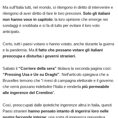
Ma sull’Italia tutti, nel mondo, si ritengono in diritto di intervenire e
ritengono di aver diritto di fare le loro pressioni.
Solo gli italiani
non hanno voce in capitolo
: la loro opinione che emerge nei
sondaggi è snobbata e si fa di tutto per evitare il loro voto
anticipato.
Certo, tutti i paesi votano o hanno votato, anche durante la guerra
e la pandemia. Ma
il fatto che possano votare gli italiani
preoccupa e disturba i governi stranieri
.
Sabato il
“Corriere della sera”
titolava la seconda pagina così:
“Pressing Usa e Ue su Draghi”
. Nell’articolo spiegava che a
Bruxelles temono che “i mesi di campagna elettorale e il governo
che verrà possano indebolire l’Italia e renderla
più permeabile
alle ingerenze del Cremlino
”.
Così, preoccupati dalle ipotetiche ingerenze altrui in Italia, questi
Paesi stranieri
hanno pensato intanto di ingerirsi loro nelle
nostre faccende interne
: una sorta di ingerenza preventiva