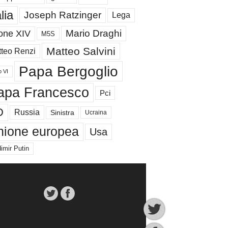
alia
Joseph Ratzinger
Lega
Mario Draghi
one XIV
M5S
Matteo Salvini
teo Renzi
Papa Bergoglio
o VI
apa Francesco
Pci
D
Russia
Sinistra
Ucraina
nione europea
Usa
imir Putin