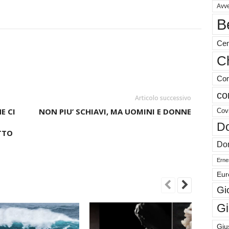
Avve
B
Cen
Ch
Com
co
Articolo successivo
E CI
NON PIU’ SCHIAVI, MA UOMINI E DONNE
Cov
Do
UTTO
Don
Ernes
Eur
Gi
Gi
Giu