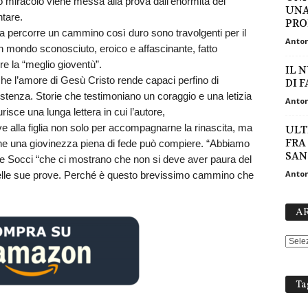
o miracolo viene messa alla prova dall’enormità dei
UNA
ntare.
PRO
ina percorre un cammino così duro sono travolgenti per il
Anton
n mondo sconosciuto, eroico e affascinante, fatto
re la “meglio gioventù”.
IL 
 che l’amore di Gesù Cristo rende capaci perfino di
DI 
istenza. Storie che testimoniano un coraggio e una letizia
Anton
risce una lunga lettera in cui l’autore,
e alla figlia non solo per accompagnarne la rinascita, ma
ULT
FRA
 che una giovinezza piena di fede può compiere. “Abbiamo
SAN
ve Socci “che ci mostrano che non si deve aver paura del
Anton
 delle sue prove. Perché è questo brevissimo cammino che
AR
Ta