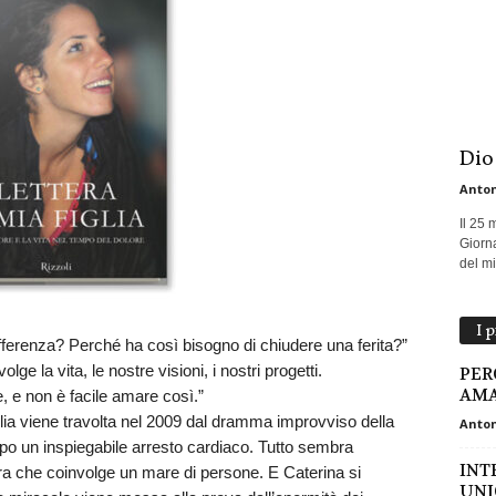
Dio
Anton
Il 25 
Giorna
del mio
I 
fferenza? Perché ha così bisogno di chiudere una ferita?”
e la vita, le nostre visioni, i nostri progetti.
PERC
AMA
 e non è facile amare così.”
glia viene travolta nel 2009 dal dramma improvviso della
Anton
po un inspiegabile arresto cardiaco. Tutto sembra
INT
iera che coinvolge un mare di persone. E Caterina si
UNI