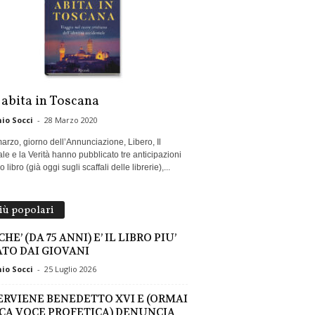
 abita in Toscana
io Socci
-
28 Marzo 2020
marzo, giorno dell’Annunciazione, Libero, Il
le e la Verità hanno pubblicato tre anticipazioni
 libro (già oggi sugli scaffali delle librerie),...
più popolari
HE’ (DA 75 ANNI) E’ IL LIBRO PIU’
TO DAI GIOVANI
io Socci
-
25 Luglio 2026
ERVIENE BENEDETTO XVI E (ORMAI
CA VOCE PROFETICA) DENUNCIA