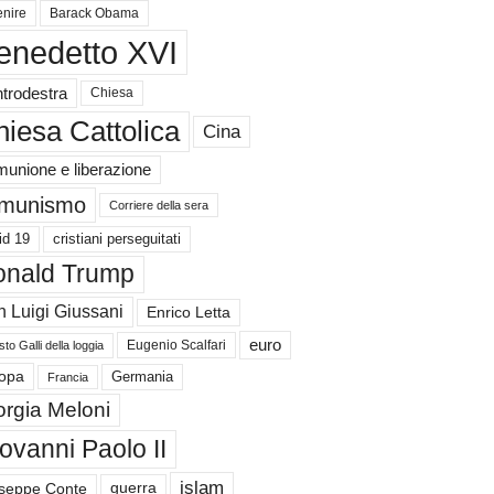
nire
Barack Obama
enedetto XVI
trodestra
Chiesa
iesa Cattolica
Cina
unione e liberazione
munismo
Corriere della sera
id 19
cristiani perseguitati
nald Trump
 Luigi Giussani
Enrico Letta
euro
Eugenio Scalfari
to Galli della loggia
Germania
opa
Francia
orgia Meloni
ovanni Paolo II
islam
guerra
seppe Conte