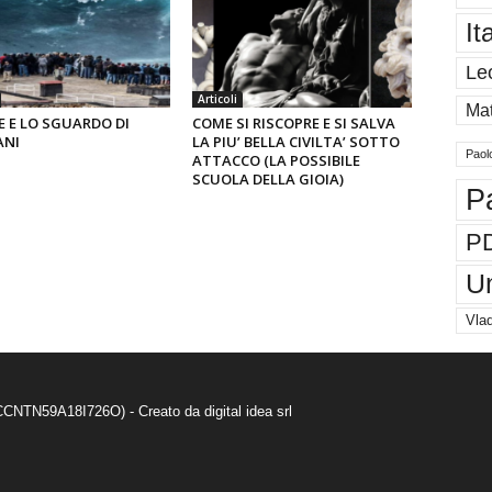
It
Le
Articoli
Mat
E E LO SGUARDO DI
COME SI RISCOPRE E SI SALVA
ANI
LA PIU’ BELLA CIVILTA’ SOTTO
Paol
ATTACCO (LA POSSIBILE
SCUOLA DELLA GIOIA)
P
P
U
Vlad
 SCCNTN59A18I726O) - Creato da
digital idea srl