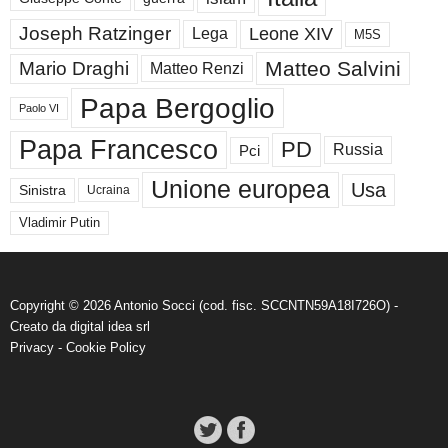
Joseph Ratzinger
Leone XIV
Lega
M5S
Matteo Salvini
Mario Draghi
Matteo Renzi
Papa Bergoglio
Paolo VI
Papa Francesco
PD
Russia
Pci
Unione europea
Usa
Sinistra
Ucraina
Vladimir Putin
Copyright © 2026 Antonio Socci (cod. fisc. SCCNTN59A18I726O) -
Creato da
digital idea srl
Privacy
-
Cookie Policy