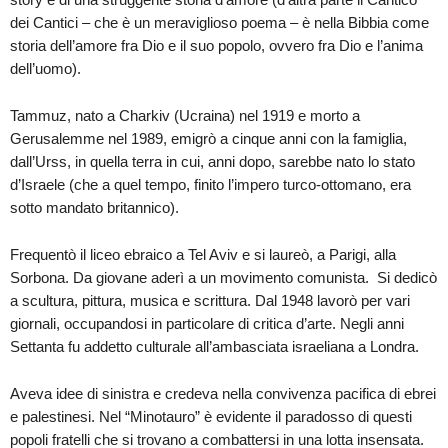
dei Cantici – che è un meraviglioso poema – è nella Bibbia come
storia dell’amore fra Dio e il suo popolo, ovvero fra Dio e l’anima
dell’uomo).
Tammuz, nato a Charkiv (Ucraina) nel 1919 e morto a
Gerusalemme nel 1989, emigrò a cinque anni con la famiglia,
dall’Urss, in quella terra in cui, anni dopo, sarebbe nato lo stato
d’Israele (che a quel tempo, finito l’impero turco-ottomano, era
sotto mandato britannico).
Frequentò il liceo ebraico a Tel Aviv e si laureò, a Parigi, alla
Sorbona. Da giovane aderì a un movimento comunista. Si dedicò
a scultura, pittura, musica e scrittura. Dal 1948 lavorò per vari
giornali, occupandosi in particolare di critica d’arte. Negli anni
Settanta fu addetto culturale all’ambasciata israeliana a Londra.
Aveva idee di sinistra e credeva nella convivenza pacifica di ebrei
e palestinesi. Nel “Minotauro” è evidente il paradosso di questi
popoli fratelli che si trovano a combattersi in una lotta insensata.