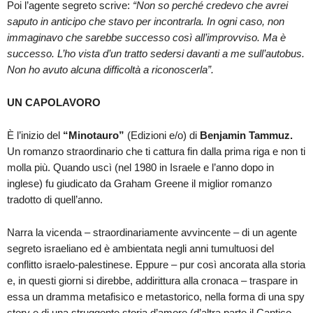
Poi l’agente segreto scrive:
“Non so perché credevo che avrei
saputo in anticipo che stavo per incontrarla. In ogni caso, non
immaginavo che sarebbe successo così all’improvviso. Ma è
successo. L’ho vista d’un tratto sedersi davanti a me sull’autobus.
Non ho avuto alcuna difficoltà a riconoscerla”.
UN CAPOLAVORO
È l’inizio del
“Minotauro”
(Edizioni e/o) di
Benjamin Tammuz.
Un romanzo straordinario che ti cattura fin dalla prima riga e non ti
molla più. Quando uscì (nel 1980 in Israele e l’anno dopo in
inglese) fu giudicato da Graham Greene il miglior romanzo
tradotto di quell’anno.
Narra la vicenda – straordinariamente avvincente – di un agente
segreto israeliano ed è ambientata negli anni tumultuosi del
conflitto israelo-palestinese. Eppure – pur così ancorata alla storia
e, in questi giorni si direbbe, addirittura alla cronaca – traspare in
essa un dramma metafisico e metastorico, nella forma di una spy
story e di una struggente storia d’amore (d’altra parte il Cantico