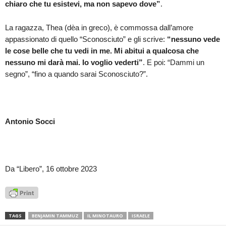
chiaro che tu esistevi, ma non sapevo dove”
.
La ragazza, Thea (dèa in greco), è commossa dall’amore
appassionato di quello “Sconosciuto” e gli scrive:
“nessuno vede
le cose belle che tu vedi in me. Mi abitui a qualcosa che
nessuno mi darà mai. Io voglio vederti”
. E poi: “Dammi un
segno”, “fino a quando sarai Sconosciuto?”.
Antonio Socci
Da “Libero”, 16 ottobre 2023
TAGS
BENJAMIN TAMMUZ
IL MINOTAURO
ISRAELE