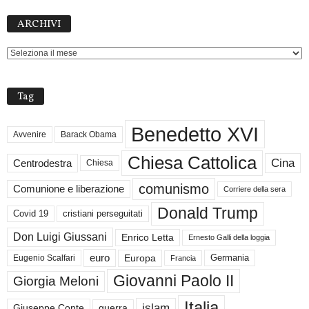
ARCHIVI
ARCHIVI
Tag
Benedetto XVI
Avvenire
Barack Obama
Chiesa Cattolica
Cina
Centrodestra
Chiesa
comunismo
Comunione e liberazione
Corriere della sera
Donald Trump
Covid 19
cristiani perseguitati
Don Luigi Giussani
Enrico Letta
Ernesto Galli della loggia
euro
Germania
Europa
Eugenio Scalfari
Francia
Giovanni Paolo II
Giorgia Meloni
Italia
islam
guerra
Giuseppe Conte