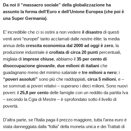
Da noi il “massacro sociale” della globalizzazione ha
assunto la forma dell’Euro e dell’Unione Europea (che poi è
una Super Germania)
.
E’ incredibile che ci si ostini a non vedere
il disastro
di questi
venti anni “europei” tanto acclamati dalle nostre élite: la media
annua della
crescita economica
dal 2000 ad oggi è zero
, la
produzione industriale è
crollata di circa 20 punti
percentuali,
migliaia di
imprese chiuse
, abbiamo il
35 per cento di
disoccupazione giovanile
,
due milioni di italiani
che
guadagnano meno del minimo salariale e
tre milioni a nero
; i
“poveri assoluti”
sono più che raddoppiati,
circa 5 milioni
, e –
se sommati ai poveri relativi – superano i dieci milioni. Sono nuovi
poveri: il
25,8 per cento
delle famiglie con un reddito da partita Iva
– secondo la Cgia di Mestre – è sprofondato sotto il livello di
povertà.
D’altra parte, se l’Italia paga il prezzo maggiore, tutta l’area euro è
stata danneggiata dalla “follia” della moneta unica e dei Trattati di