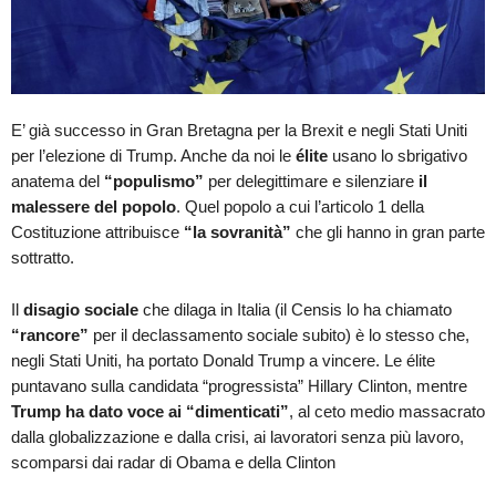
E’ già successo in Gran Bretagna per la Brexit e negli Stati Uniti
per l’elezione di Trump. Anche da noi le
élite
usano lo sbrigativo
anatema del
“populismo”
per delegittimare e silenziare
il
malessere del popolo
. Quel popolo a cui l’articolo 1 della
Costituzione attribuisce
“la sovranità”
che gli hanno in gran parte
sottratto.
Il
disagio sociale
che dilaga in Italia (il Censis lo ha chiamato
“rancore”
per il declassamento sociale subito) è lo stesso che,
negli Stati Uniti, ha portato Donald Trump a vincere. Le élite
puntavano sulla candidata “progressista” Hillary Clinton, mentre
Trump ha dato voce ai “dimenticati”
, al ceto medio massacrato
dalla globalizzazione e dalla crisi, ai lavoratori senza più lavoro,
scomparsi dai radar di Obama e della Clinton