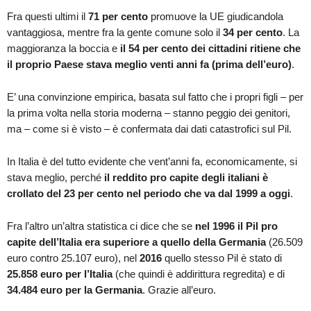
Fra questi ultimi il
71 per cento
promuove la UE giudicandola
vantaggiosa, mentre fra la gente comune solo il
34 per cento
. La
maggioranza la boccia e
il 54 per cento dei cittadini ritiene che
il proprio Paese stava meglio venti anni fa (prima dell’euro)
.
E’ una convinzione empirica, basata sul fatto che i propri figli – per
la prima volta nella storia moderna – stanno peggio dei genitori,
ma – come si è visto – è confermata dai dati catastrofici sul Pil.
In Italia è del tutto evidente che vent’anni fa, economicamente, si
stava meglio, perché
il reddito pro capite degli italiani è
crollato del 23 per cento nel periodo che va dal 1999 a oggi
.
Fra l’altro un’altra statistica ci dice che se
nel 1996 il Pil pro
capite dell’Italia era superiore a quello della Germania
(26.509
euro contro 25.107 euro), nel
2016
quello stesso Pil è stato di
25.858 euro per l’Italia
(che quindi è addirittura regredita) e di
34.484 euro per la Germania
. Grazie all’euro.