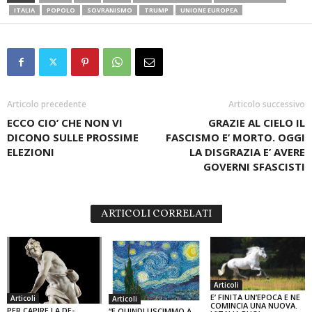
ITALIA
POPOLO
SOVRANISMO
TRUMP
UNIONE EUROPEA
Articolo precedente
Articolo successivo
ECCO CIO’ CHE NON VI
GRAZIE AL CIELO IL
DICONO SULLE PROSSIME
FASCISMO E’ MORTO. OGGI
ELEZIONI
LA DISGRAZIA E’ AVERE
GOVERNI SFASCISTI
ARTICOLI CORRELATI
Articoli
E’ FINITA UN’EPOCA E NE
Articoli
Articoli
COMINCIA UNA NUOVA.
PER CAPIRE LA DE-
“E QUINDI USCIMMO A