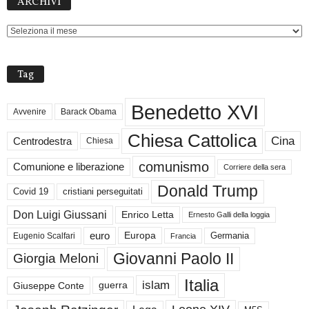
ARCHIVI
Tag
Benedetto XVI
Avvenire
Barack Obama
Chiesa Cattolica
Cina
Centrodestra
Chiesa
comunismo
Comunione e liberazione
Corriere della sera
Donald Trump
Covid 19
cristiani perseguitati
Don Luigi Giussani
Enrico Letta
Ernesto Galli della loggia
euro
Germania
Europa
Eugenio Scalfari
Francia
Giovanni Paolo II
Giorgia Meloni
Italia
islam
guerra
Giuseppe Conte