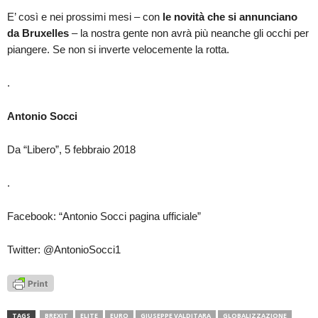
E’ così e nei prossimi mesi – con
le novità che si annunciano
da Bruxelles
– la nostra gente non avrà più neanche gli occhi per
piangere. Se non si inverte velocemente la rotta.
.
Antonio Socci
Da “Libero”, 5 febbraio 2018
.
Facebook: “Antonio Socci pagina ufficiale”
Twitter: @AntonioSocci1
TAGS
BREXIT
ELITE
EURO
GIUSEPPE VALDITARA
GLOBALIZZAZIONE