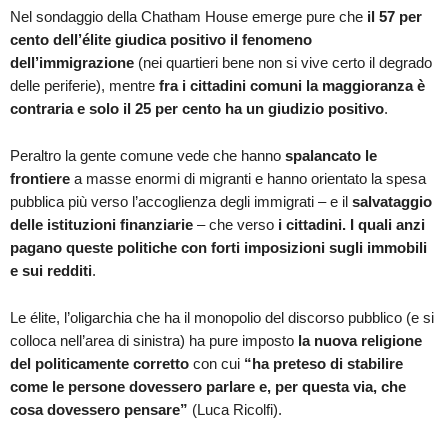
Nel sondaggio della Chatham House emerge pure che
il 57 per
cento dell’élite giudica positivo il fenomeno
dell’immigrazione
(nei quartieri bene non si vive certo il degrado
delle periferie), mentre
fra i cittadini comuni la maggioranza è
contraria e solo il 25 per cento ha un giudizio positivo
.
Peraltro la gente comune vede che hanno
spalancato le
frontiere
a masse enormi di migranti e hanno orientato la spesa
pubblica più verso l’accoglienza degli immigrati – e il
salvataggio
delle istituzioni finanziarie
– che verso
i cittadini. I quali anzi
pagano queste politiche con forti imposizioni sugli immobili
e sui redditi
.
Le élite, l’oligarchia che ha il monopolio del discorso pubblico (e si
colloca nell’area di sinistra) ha pure imposto
la nuova religione
del politicamente corretto
con cui
“ha preteso di stabilire
come le persone dovessero parlare e, per questa via, che
cosa dovessero pensare”
(Luca Ricolfi).