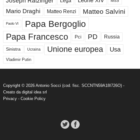
Joseph Ratzinger
Leone XIV
Lega
M5S
Matteo Salvini
Mario Draghi
Matteo Renzi
Papa Bergoglio
Paolo VI
Papa Francesco
PD
Russia
Pci
Unione europea
Usa
Sinistra
Ucraina
Vladimir Putin
Copyright © 2026 Antonio Socci (cod. fisc. SCCNTN59A18I726O) -
Creato da
digital idea srl
Privacy
-
Cookie Policy