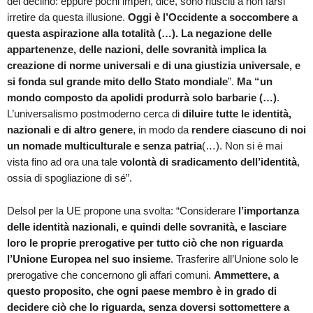
del declino: eppure pochi imperi, dice, sono riusciti a non farsi
irretire da questa illusione.
Oggi è l’Occidente a soccombere a
questa aspirazione alla totalità (…). La negazione delle
appartenenze, delle nazioni, delle sovranità implica la
creazione di norme universali e di una giustizia universale, e
si fonda sul grande mito dello Stato mondiale
”.
Ma “un
mondo composto da apolidi produrrà solo barbarie (…)
.
L’universalismo postmoderno cerca di
diluire tutte le identità,
nazionali e di altro genere
, in modo da
rendere ciascuno di noi
un nomade multiculturale e senza patria
(…). Non si è mai
vista fino ad ora una tale
volontà di sradicamento dell’identità
,
ossia di spogliazione di sé”.
Delsol per la UE propone una svolta: “Considerare
l’importanza
delle identità nazionali, e quindi delle sovranità, e lasciare
loro le proprie prerogative per tutto ciò che non riguarda
l’Unione Europea nel suo insieme
. Trasferire all’Unione solo le
prerogative che concernono gli affari comuni.
Ammettere, a
questo proposito, che ogni paese membro è in grado di
decidere ciò che lo riguarda, senza doversi sottomettere a