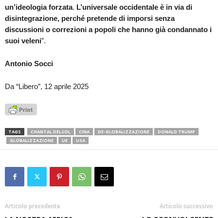
un’ideologia forzata
.
L’universale occidentale è in via di
disintegrazione, perché pretende di imporsi senza
discussioni o correzioni a popoli che hanno già condannato i
suoi veleni
”.
Antonio Socci
Da “Libero”, 12 aprile 2025
TAGS
CHANTAL DELSOL
CINA
DE-GLOBALIZZAZIONE
DONALD TRUMP
GLOBALIZZAZIONE
UE
USA
Articolo precedente
Articolo successivo