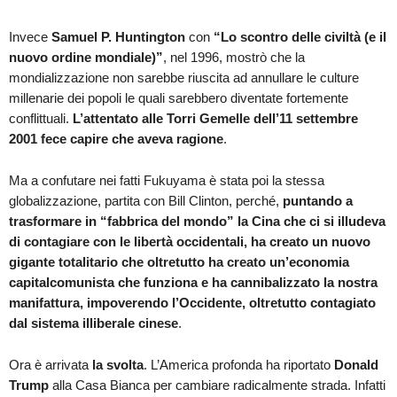
Invece
Samuel P. Huntington
con
“Lo scontro delle civiltà (e il
nuovo ordine mondiale)”
, nel 1996, mostrò che la
mondializzazione non sarebbe riuscita ad annullare le culture
millenarie dei popoli le quali sarebbero diventate fortemente
conflittuali.
L’attentato alle Torri Gemelle dell’11 settembre
2001 fece capire che aveva ragione
.
Ma a confutare nei fatti Fukuyama è stata poi la stessa
globalizzazione, partita con Bill Clinton, perché,
puntando a
trasformare in “fabbrica del mondo” la Cina che ci si illudeva
di contagiare con le libertà occidentali, ha creato un nuovo
gigante totalitario che oltretutto ha creato un’economia
capitalcomunista che funziona e ha cannibalizzato la nostra
manifattura, impoverendo l’Occidente, oltretutto contagiato
dal sistema illiberale cinese
.
Ora è arrivata
la svolta
. L’America profonda ha riportato
Donald
Trump
alla Casa Bianca per cambiare radicalmente strada. Infatti