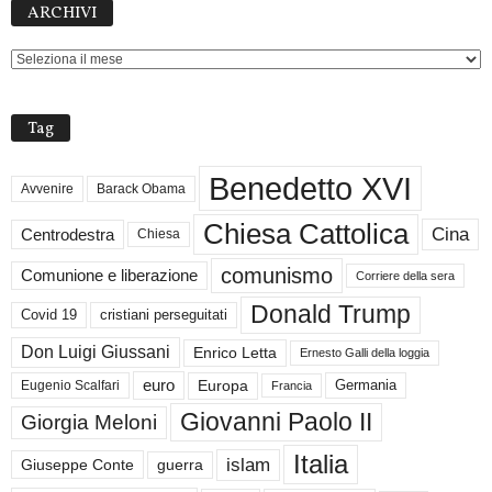
ARCHIVI
Tag
Benedetto XVI
Avvenire
Barack Obama
Chiesa Cattolica
Cina
Centrodestra
Chiesa
comunismo
Comunione e liberazione
Corriere della sera
Donald Trump
Covid 19
cristiani perseguitati
Don Luigi Giussani
Enrico Letta
Ernesto Galli della loggia
euro
Germania
Europa
Eugenio Scalfari
Francia
Giovanni Paolo II
Giorgia Meloni
Italia
islam
guerra
Giuseppe Conte