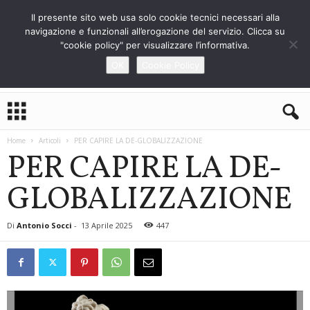
Il presente sito web usa solo cookie tecnici necessari alla
navigazione e funzionali all’erogazione del servizio. Clicca su
"cookie policy" per visualizzare l’informativa.
OK
Cookie Policy
L
o
S
Home
Articoli
PER CAPIRE LA DE-GLOBALIZZAZIONE
t
PER CAPIRE LA DE-
r
a
GLOBALIZZAZIONE
n
i
e
Di
Antonio Socci
-
13 Aprile 2025
447
r
o