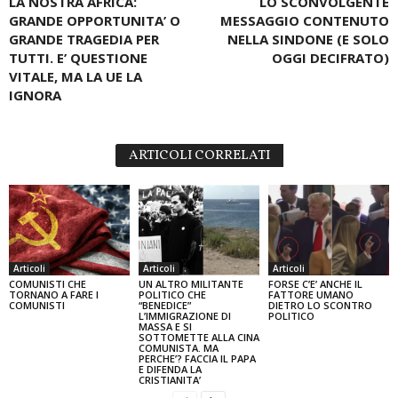
LA NOSTRA AFRICA:
LO SCONVOLGENTE
GRANDE OPPORTUNITA’ O
MESSAGGIO CONTENUTO
GRANDE TRAGEDIA PER
NELLA SINDONE (E SOLO
TUTTI. E’ QUESTIONE
OGGI DECIFRATO)
VITALE, MA LA UE LA
IGNORA
ARTICOLI CORRELATI
Articoli
Articoli
Articoli
COMUNISTI CHE
UN ALTRO MILITANTE
FORSE C’E’ ANCHE IL
TORNANO A FARE I
POLITICO CHE
FATTORE UMANO
COMUNISTI
“BENEDICE”
DIETRO LO SCONTRO
L’IMMIGRAZIONE DI
POLITICO
MASSA E SI
SOTTOMETTE ALLA CINA
COMUNISTA. MA
PERCHE’? FACCIA IL PAPA
E DIFENDA LA
CRISTIANITA’