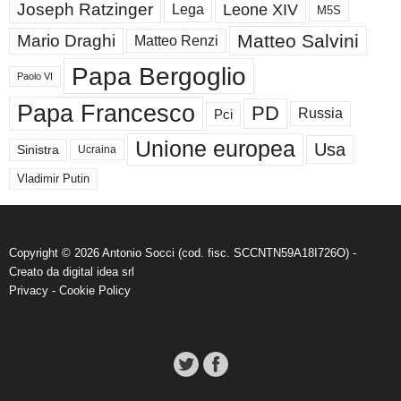
Joseph Ratzinger
Leone XIV
Lega
M5S
Matteo Salvini
Mario Draghi
Matteo Renzi
Papa Bergoglio
Paolo VI
Papa Francesco
PD
Russia
Pci
Unione europea
Usa
Sinistra
Ucraina
Vladimir Putin
Copyright © 2026 Antonio Socci (cod. fisc. SCCNTN59A18I726O) -
Creato da
digital idea srl
Privacy
-
Cookie Policy