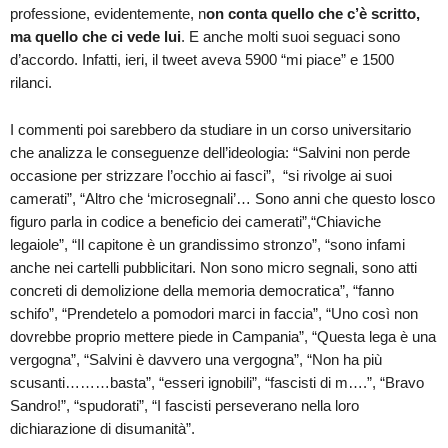
professione, evidentemente, n
on conta quello che c’è scritto,
ma quello che ci vede lui
. E anche molti suoi seguaci sono
d’accordo. Infatti, ieri, il tweet aveva 5900 “mi piace” e 1500
rilanci.
I commenti poi sarebbero da studiare in un corso universitario
che analizza le conseguenze dell’ideologia: “Salvini non perde
occasione per strizzare l’occhio ai fasci”, “si rivolge ai suoi
camerati”, “Altro che ‘microsegnali’… Sono anni che questo losco
figuro parla in codice a beneficio dei camerati”,“Chiaviche
legaiole”, “Il capitone è un grandissimo stronzo”, “sono infami
anche nei cartelli pubblicitari. Non sono micro segnali, sono atti
concreti di demolizione della memoria democratica”, “fanno
schifo”, “Prendetelo a pomodori marci in faccia”, “Uno così non
dovrebbe proprio mettere piede in Campania”, “Questa lega è una
vergogna”, “Salvini è davvero una vergogna”, “Non ha più
scusanti………basta”, “esseri ignobili”, “fascisti di m….”, “Bravo
Sandro!”, “spudorati”, “I fascisti perseverano nella loro
dichiarazione di disumanità”.