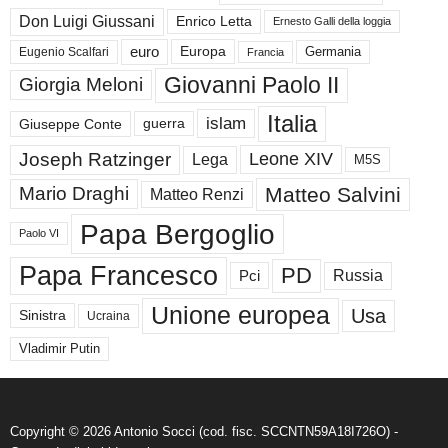
Don Luigi Giussani
Enrico Letta
Ernesto Galli della loggia
euro
Germania
Europa
Eugenio Scalfari
Francia
Giovanni Paolo II
Giorgia Meloni
Italia
islam
guerra
Giuseppe Conte
Joseph Ratzinger
Leone XIV
Lega
M5S
Matteo Salvini
Mario Draghi
Matteo Renzi
Papa Bergoglio
Paolo VI
Papa Francesco
PD
Russia
Pci
Unione europea
Usa
Sinistra
Ucraina
Vladimir Putin
Copyright © 2026 Antonio Socci (cod. fisc. SCCNTN59A18I726O) -