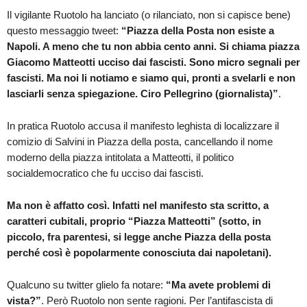
Il vigilante Ruotolo ha lanciato (o rilanciato, non si capisce bene)
questo messaggio tweet:
“Piazza della Posta non esiste a
Napoli. A meno che tu non abbia cento anni. Si chiama piazza
Giacomo Matteotti ucciso dai fascisti. Sono micro segnali per
fascisti. Ma noi li notiamo e siamo qui, pronti a svelarli e non
lasciarli senza spiegazione. Ciro Pellegrino (giornalista)”
.
In pratica Ruotolo accusa il manifesto leghista di localizzare il
comizio di Salvini in Piazza della posta, cancellando il nome
moderno della piazza intitolata a Matteotti, il politico
socialdemocratico che fu ucciso dai fascisti.
Ma non è affatto così. Infatti nel manifesto sta scritto, a
caratteri cubitali, proprio “Piazza Matteotti” (sotto, in
piccolo, fra parentesi, si legge anche Piazza della posta
perché così è popolarmente conosciuta dai napoletani).
Qualcuno su twitter glielo fa notare:
“Ma avete problemi di
vista?”
. Però Ruotolo non sente ragioni. Per l’antifascista di