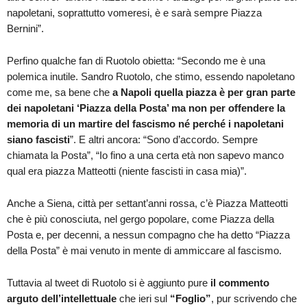
napoletani, soprattutto vomeresi, è e sarà sempre Piazza
Bernini”.
Perfino qualche fan di Ruotolo obietta: “Secondo me è una
polemica inutile. Sandro Ruotolo, che stimo, essendo napoletano
come me, sa bene che
a Napoli quella piazza è per gran parte
dei napoletani ‘Piazza della Posta’ ma non per offendere la
memoria di un martire del fascismo né perché i napoletani
siano fascisti
”. E altri ancora: “Sono d’accordo. Sempre
chiamata la Posta”, “Io fino a una certa età non sapevo manco
qual era piazza Matteotti (niente fascisti in casa mia)”.
Anche a Siena, città per settant’anni rossa, c’è Piazza Matteotti
che è più conosciuta, nel gergo popolare, come Piazza della
Posta e, per decenni, a nessun compagno che ha detto “Piazza
della Posta” è mai venuto in mente di ammiccare al fascismo.
Tuttavia al tweet di Ruotolo si è aggiunto pure
il commento
arguto dell’intellettuale
che ieri sul
“Foglio”
, pur scrivendo che