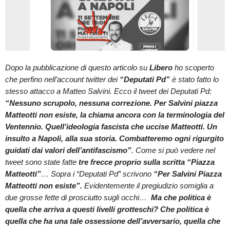
Dopo la pubblicazione di questo articolo su
Libero
ho scoperto
che perfino nell’account twitter dei
“Deputati Pd”
è stato fatto lo
stesso attacco a Matteo Salvini. Ecco il tweet dei Deputati Pd:
“Nessuno scrupolo, nessuna correzione. Per Salvini piazza
Matteotti non esiste, la chiama ancora con la terminologia del
Ventennio. Quell’ideologia fascista che uccise Matteotti. Un
insulto a Napoli, alla sua storia. Combatteremo ogni rigurgito
guidati dai valori dell’antifascismo”
. Come si può vedere nel
tweet sono state fatte
tre frecce proprio sulla scritta “Piazza
Matteotti”
… Sopra i “Deputati Pd” scrivono
“Per Salvini Piazza
Matteotti non esiste”.
Evidentemente il pregiudizio somiglia a
due grosse fette di prosciutto sugli occhi…
Ma c
he politica è
quella che arriva a questi livelli grotteschi? Che politica è
quella che ha una tale ossessione dell’avversario, quella che