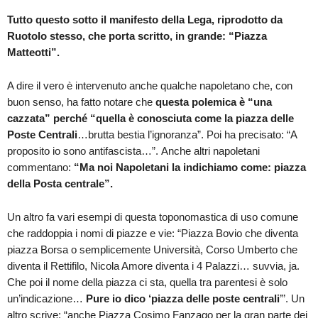
Tutto questo sotto il manifesto della Lega, riprodotto da
Ruotolo stesso, che porta scritto, in grande: “Piazza
Matteotti”.
A dire il vero è intervenuto anche qualche napoletano che, con
buon senso, ha fatto notare che
questa polemica è “una
cazzata” perché “quella è conosciuta come la piazza delle
Poste Centrali
…brutta bestia l’ignoranza”. Poi ha precisato: “A
proposito io sono antifascista…”. Anche altri napoletani
commentano:
“Ma noi Napoletani la indichiamo come: piazza
della Posta centrale”.
Un altro fa vari esempi di questa toponomastica di uso comune
che raddoppia i nomi di piazze e vie: “Piazza Bovio che diventa
piazza Borsa o semplicemente Università, Corso Umberto che
diventa il Rettifilo, Nicola Amore diventa i 4 Palazzi… suvvia, ja.
Che poi il nome della piazza ci sta, quella tra parentesi è solo
un’indicazione…
Pure io dico ‘piazza delle poste centrali
’”. Un
altro scrive: “anche Piazza Cosimo Fanzago per la gran parte dei