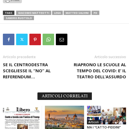
TAGS
GIACOMO MATTEOTTI
LEGA
MATTEO SALVINI
PD
SANDRO RUOTOLO
Articolo precedente
Articolo successivo
SE IL CENTRODESTRA
RIAPRONO LE SCUOLE AL
SCEGLIESSE IL “NO” AL
TEMPO DEL COVID: E’ IL
REFERENDUM…
TEATRO DELL’ASSURDO
ARTICOLI CORRELATI
Articoli
MA I “CATTO-PIDDINI”