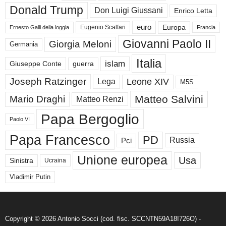
Donald Trump
Don Luigi Giussani
Enrico Letta
euro
Europa
Eugenio Scalfari
Ernesto Galli della loggia
Francia
Giovanni Paolo II
Giorgia Meloni
Germania
Italia
islam
guerra
Giuseppe Conte
Joseph Ratzinger
Leone XIV
Lega
M5S
Matteo Salvini
Mario Draghi
Matteo Renzi
Papa Bergoglio
Paolo VI
Papa Francesco
PD
Russia
Pci
Unione europea
Usa
Sinistra
Ucraina
Vladimir Putin
Copyright © 2026 Antonio Socci (cod. fisc. SCCNTN59A18I726O) -