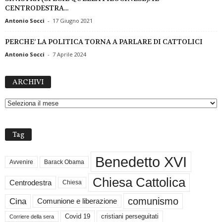
CENTRODESTRA...
Antonio Socci
-
17 Giugno 2021
PERCHE’ LA POLITICA TORNA A PARLARE DI CATTOLICI
Antonio Socci
-
7 Aprile 2024
A
ARCHIVI
R
C
H
I
V
Tag
I
Benedetto XVI
Avvenire
Barack Obama
Chiesa Cattolica
Centrodestra
Chiesa
comunismo
Cina
Comunione e liberazione
Covid 19
cristiani perseguitati
Corriere della sera