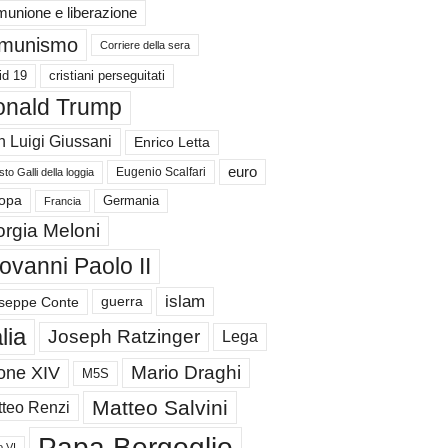
unione e liberazione
munismo
Corriere della sera
id 19
cristiani perseguitati
nald Trump
 Luigi Giussani
Enrico Letta
euro
Eugenio Scalfari
to Galli della loggia
Germania
opa
Francia
orgia Meloni
ovanni Paolo II
islam
guerra
seppe Conte
alia
Joseph Ratzinger
Lega
Mario Draghi
one XIV
M5S
Matteo Salvini
teo Renzi
Papa Bergoglio
o VI