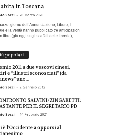
 abita in Toscana
io Socci
-
28 Marzo 2020
marzo, giorno dell’Annunciazione, Libero, Il
le e la Verità hanno pubblicato tre anticipazioni
 libro (già oggi sugli scaffali delle librerie),...
più popolari
remio 2011 a due vescovi cinesi,
iri e “illustri sconosciuti” (da
anews” uno...
io Socci
-
2 Gennaio 2012
CONFRONTO SALVINI/ZINGARETTI:
ASTANTE PER IL SEGRETARIO PD
io Socci
-
14 Febbraio 2021
 è l’Occidente a opporsi al
tianesimo