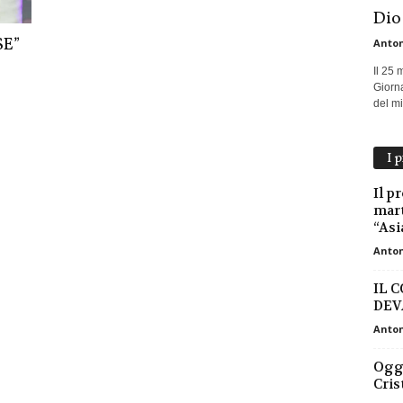
Dio
SE”
Anton
Il 25 
Giorna
del mio
I 
Il p
mart
“Asi
Anton
IL 
DEV
Anton
Oggi
Cris