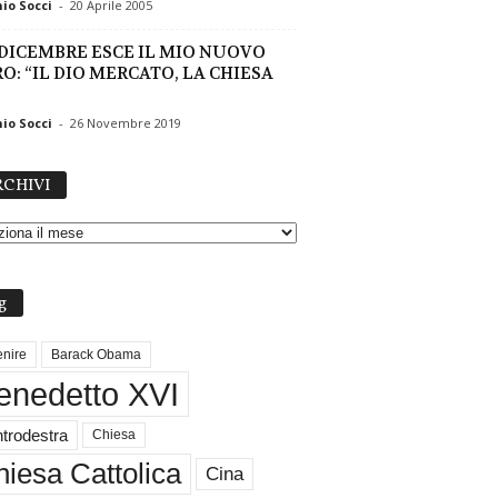
io Socci
-
20 Aprile 2005
3 DICEMBRE ESCE IL MIO NUOVO
RO: “IL DIO MERCATO, LA CHIESA
io Socci
-
26 Novembre 2019
A
CHIVI
R
C
H
I
V
g
I
nire
Barack Obama
enedetto XVI
trodestra
Chiesa
iesa Cattolica
Cina