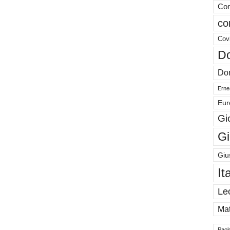
Com
co
Cov
Do
Don
Ernes
Eur
Gi
Gi
Giu
It
Le
Mat
Paol