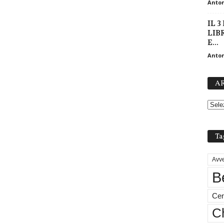
Anton
IL 
LIB
E...
Anton
AR
Ta
Avve
B
Cen
Ch