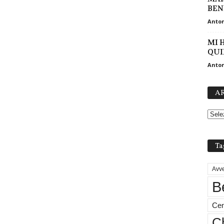
BEN
Anton
MI 
QUI
Anton
AR
Ta
Avve
B
Cen
Ch