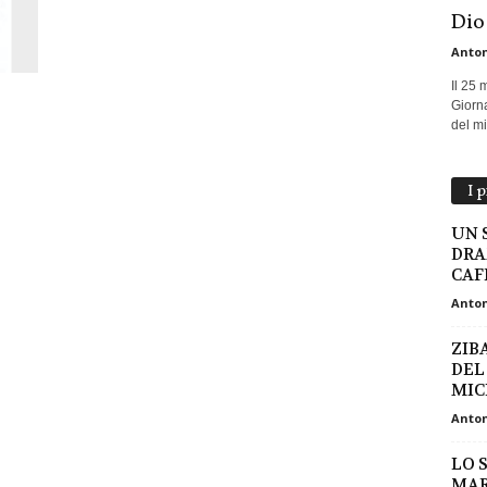
Dio
Anton
Il 25 
Giorna
del mio
I 
UN 
DRA
CAF
Anton
ZIB
DEL
MIC
Anton
LO 
MAR