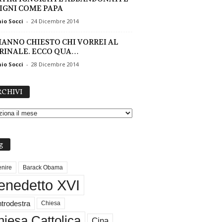
IGNI COME PAPA
io Socci
-
24 Dicembre 2014
HANNO CHIESTO CHI VORREI AL
RINALE. ECCO QUA…
io Socci
-
28 Dicembre 2014
A
CHIVI
R
C
H
I
V
g
I
nire
Barack Obama
enedetto XVI
trodestra
Chiesa
iesa Cattolica
Cina