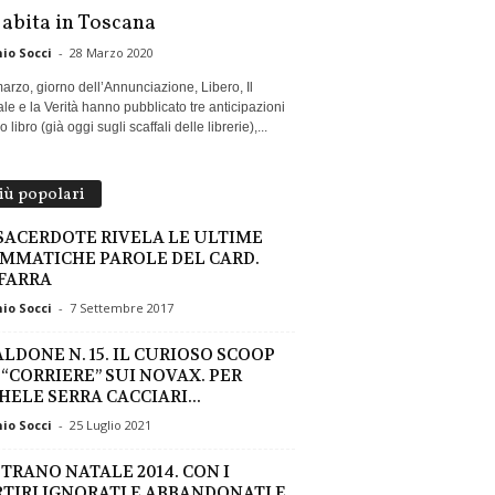
 abita in Toscana
io Socci
-
28 Marzo 2020
marzo, giorno dell’Annunciazione, Libero, Il
le e la Verità hanno pubblicato tre anticipazioni
 libro (già oggi sugli scaffali delle librerie),...
più popolari
SACERDOTE RIVELA LE ULTIME
MMATICHE PAROLE DEL CARD.
FARRA
io Socci
-
7 Settembre 2017
ALDONE N. 15. IL CURIOSO SCOOP
 “CORRIERE” SUI NOVAX. PER
HELE SERRA CACCIARI...
io Socci
-
25 Luglio 2021
STRANO NATALE 2014. CON I
TIRI IGNORATI E ABBANDONATI E