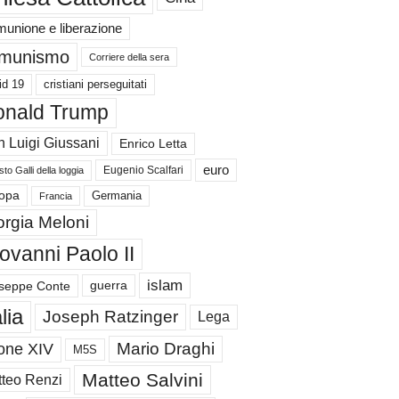
unione e liberazione
munismo
Corriere della sera
id 19
cristiani perseguitati
nald Trump
 Luigi Giussani
Enrico Letta
euro
Eugenio Scalfari
to Galli della loggia
Germania
opa
Francia
orgia Meloni
ovanni Paolo II
islam
guerra
seppe Conte
alia
Joseph Ratzinger
Lega
Mario Draghi
one XIV
M5S
Matteo Salvini
teo Renzi