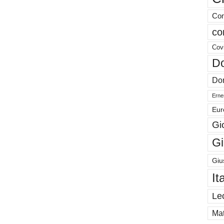
Com
co
Cov
Do
Don
Ernes
Eur
Gi
Gi
Giu
It
Le
Mat