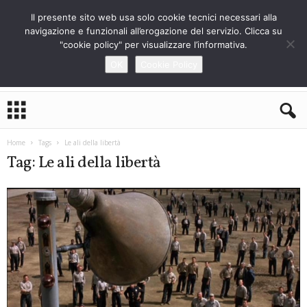
Il presente sito web usa solo cookie tecnici necessari alla
navigazione e funzionali all’erogazione del servizio. Clicca su
"cookie policy" per visualizzare l’informativa.
OK
Cookie Policy
L
o
S
t
Home
Tags
Le ali della libertà
r
Tag: Le ali della libertà
a
n
i
e
r
o