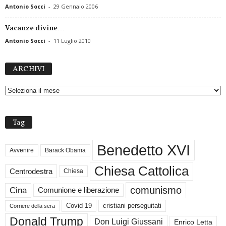
Antonio Socci
-
29 Gennaio 2006
Vacanze divine…
Antonio Socci
-
11 Luglio 2010
A
ARCHIVI
R
C
H
I
V
Tag
I
Benedetto XVI
Avvenire
Barack Obama
Chiesa Cattolica
Centrodestra
Chiesa
comunismo
Cina
Comunione e liberazione
Covid 19
cristiani perseguitati
Corriere della sera
Donald Trump
Don Luigi Giussani
Enrico Letta