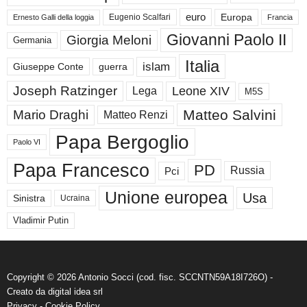
euro
Europa
Eugenio Scalfari
Ernesto Galli della loggia
Francia
Giovanni Paolo II
Giorgia Meloni
Germania
Italia
islam
guerra
Giuseppe Conte
Joseph Ratzinger
Leone XIV
Lega
M5S
Matteo Salvini
Mario Draghi
Matteo Renzi
Papa Bergoglio
Paolo VI
Papa Francesco
PD
Russia
Pci
Unione europea
Usa
Sinistra
Ucraina
Vladimir Putin
Copyright © 2026 Antonio Socci (cod. fisc. SCCNTN59A18I726O) -
Creato da
digital idea srl
Privacy
-
Cookie Policy