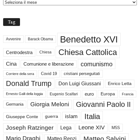
H
I
V
Tag
I
Benedetto XVI
Avvenire
Barack Obama
Chiesa Cattolica
Centrodestra
Chiesa
comunismo
Cina
Comunione e liberazione
Covid 19
cristiani perseguitati
Corriere della sera
Donald Trump
Don Luigi Giussani
Enrico Letta
euro
Europa
Eugenio Scalfari
Ernesto Galli della loggia
Francia
Giovanni Paolo II
Giorgia Meloni
Germania
Italia
islam
guerra
Giuseppe Conte
Joseph Ratzinger
Leone XIV
Lega
M5S
Matteo Salvini
Mario Draghi
Matteo Renzi