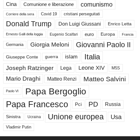
comunismo
Cina
Comunione e liberazione
Covid 19
cristiani perseguitati
Corriere della sera
Donald Trump
Don Luigi Giussani
Enrico Letta
euro
Europa
Eugenio Scalfari
Ernesto Galli della loggia
Francia
Giovanni Paolo II
Giorgia Meloni
Germania
Italia
islam
guerra
Giuseppe Conte
Joseph Ratzinger
Leone XIV
Lega
M5S
Matteo Salvini
Mario Draghi
Matteo Renzi
Papa Bergoglio
Paolo VI
Papa Francesco
PD
Russia
Pci
Unione europea
Usa
Sinistra
Ucraina
Vladimir Putin