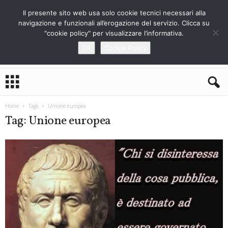
Il presente sito web usa solo cookie tecnici necessari alla
navigazione e funzionali all’erogazione del servizio. Clicca su
"cookie policy" per visualizzare l’informativa.
OK
Cookie Policy
L
o
S
t
Home
Tags
Unione europea
r
Tag: Unione europea
a
n
i
e
r
o