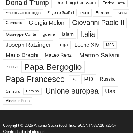
Donald Trump
Don Luigi Giussani
Enrico Letta
euro
Europa
Eugenio Scalfari
Ernesto Galli della loggia
Francia
Giovanni Paolo II
Giorgia Meloni
Germania
Italia
islam
guerra
Giuseppe Conte
Joseph Ratzinger
Leone XIV
Lega
M5S
Matteo Salvini
Mario Draghi
Matteo Renzi
Papa Bergoglio
Paolo VI
Papa Francesco
PD
Russia
Pci
Unione europea
Usa
Sinistra
Ucraina
Vladimir Putin
Copyright © 2026 Antonio Socci (cod. fisc. SCCNTN59A18I726O) -
Creato da
digital idea srl