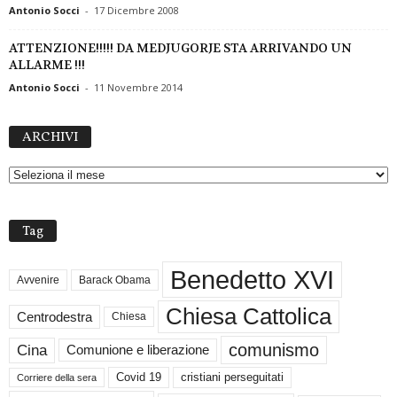
Antonio Socci
-
17 Dicembre 2008
ATTENZIONE!!!!! DA MEDJUGORJE STA ARRIVANDO UN
ALLARME !!!
Antonio Socci
-
11 Novembre 2014
A
ARCHIVI
R
C
H
I
V
Tag
I
Benedetto XVI
Avvenire
Barack Obama
Chiesa Cattolica
Centrodestra
Chiesa
comunismo
Cina
Comunione e liberazione
Covid 19
cristiani perseguitati
Corriere della sera