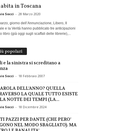
 abita in Toscana
io Socci
-
28 Marzo 2020
marzo, giorno dell’Annunciazione, Libero, Il
le e la Verità hanno pubblicato tre anticipazioni
 libro (già oggi sugli scaffali delle librerie),...
più popolari
i e la sinistra si screditano a
enza
io Socci
-
18 Febbraio 2007
PAROLA DELL’ANNO? QUELLA
RAVERSO LA QUALE TUTTO ESISTE
LA NOTTE DEI TEMPI (LA...
io Socci
-
18 Dicembre 2024
TI PAZZI PER DANTE (CHE PERO’
GONO NEL MODO SBAGLIATO). MA
RO LE BANALITA’...