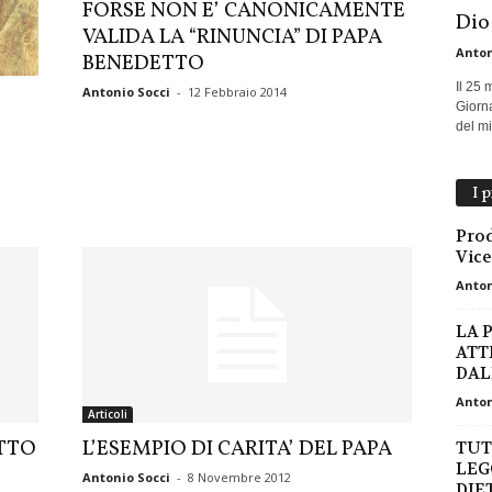
FORSE NON E’ CANONICAMENTE
Dio
VALIDA LA “RINUNCIA” DI PAPA
Anton
BENEDETTO
Il 25 
Antonio Socci
-
12 Febbraio 2014
Giorna
E
del mio
I 
Prod
Vic
Anton
LA 
ATT
DAL
Anton
Articoli
ETTO
L’ESEMPIO DI CARITA’ DEL PAPA
TUT
LEG
Antonio Socci
-
8 Novembre 2012
DIET