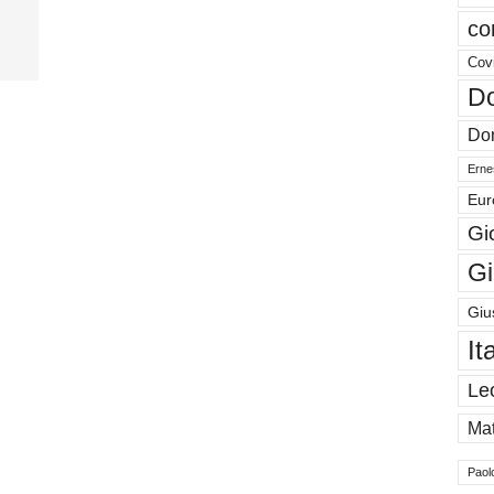
co
Cov
Do
Don
Ernes
Eur
Gi
Gi
Giu
It
Le
Mat
Paol