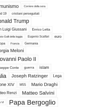
munismo
Corriere della sera
id 19
cristiani perseguitati
nald Trump
 Luigi Giussani
Enrico Letta
euro
Eugenio Scalfari
to Galli della loggia
Germania
opa
Francia
orgia Meloni
ovanni Paolo II
islam
guerra
seppe Conte
alia
Joseph Ratzinger
Lega
Mario Draghi
one XIV
M5S
Matteo Salvini
teo Renzi
Papa Bergoglio
o VI