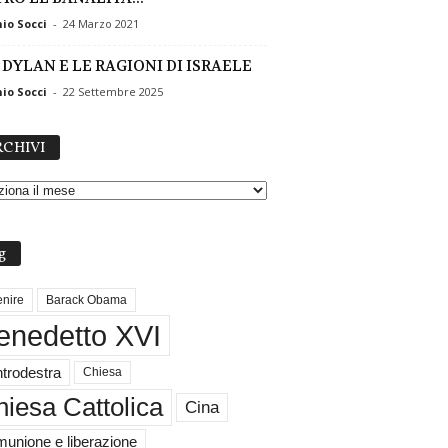
io Socci
-
24 Marzo 2021
 DYLAN E LE RAGIONI DI ISRAELE
io Socci
-
22 Settembre 2025
A
CHIVI
R
C
H
I
V
g
I
nire
Barack Obama
enedetto XVI
trodestra
Chiesa
iesa Cattolica
Cina
unione e liberazione