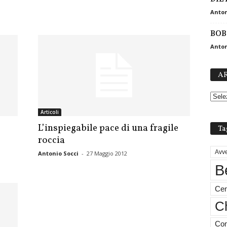
Anton
BOB
Anton
AR
Articoli
L’inspiegabile pace di una fragile
Ta
roccia
Avve
Antonio Socci
-
27 Maggio 2012
B
Cen
Ch
Com