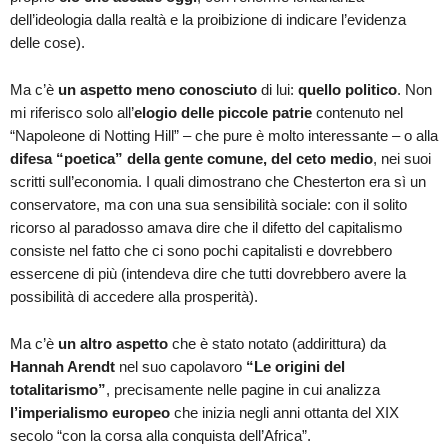
dell’ideologia dalla realtà e la proibizione di indicare l’evidenza
delle cose).
Ma c’è
un aspetto meno conosciuto
di lui:
quello politico
. Non
mi riferisco solo all’
elogio delle piccole patrie
contenuto nel
“Napoleone di Notting Hill” – che pure è molto interessante – o alla
difesa “poetica” della gente comune, del ceto medio
, nei suoi
scritti sull’economia. I quali dimostrano che Chesterton era sì un
conservatore, ma con una sua sensibilità sociale: con il solito
ricorso al paradosso amava dire che il difetto del capitalismo
consiste nel fatto che ci sono pochi capitalisti e dovrebbero
essercene di più (intendeva dire che tutti dovrebbero avere la
possibilità di accedere alla prosperità).
Ma c’è
un altro aspetto
che è stato notato (addirittura) da
Hannah Arendt
nel suo capolavoro
“Le origini del
totalitarismo”
, precisamente nelle pagine in cui analizza
l’imperialismo europeo
che inizia negli anni ottanta del XIX
secolo “con la corsa alla conquista dell’Africa”.