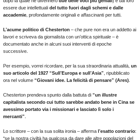
dopo la quale ne divennero
due delle voci più geniali
) e dal loro
essere due intellettuali
del tutto fuori dagli schemi e dalle
accademie
, profondamente originali e affascinanti per tutti.
L’acume politico di Chesterton
– che pure non era un addetto ai
lavori e scriveva da giornalista con un’ottica spirituale – è
documentato anche in alcuni suoi interventi di epoche
successive.
Per esempio, vorrei ricordare, per la sua straordinaria attualità,
un
suo articolo del 1927 “Sull’Europa e sull’Asia”
, ripubblicato
ora nel volume
“Giovani idee. La felicità di pensare” (Ares)
.
Chesterton prendeva spunto dalla battuta di
“un illustre
capitalista secondo cui tutto sarebbe andato bene in Cina se
avessimo portato via i missionari e lasciato lì solo i
mercanti”
.
Lo scrittore – con la sua solita ironia – afferma
l’esatto contrario
:
“se la nostra civiltà ha qualcosa da dare alle altre popolazioni del