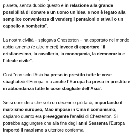
pianeta, senza dubbio questo è
in relazione alla grande
possibilità di donare a un uomo un’idea
, e
non è legato alla
semplice convenienza di vendergli pantaloni o stivali o un
cappello a bombetta
”.
La nostra civiltà – spiegava Chesterton – ha esportato nel mondo
abbigliamento (e altre merci)
invece di esportare “il
cristianesimo, la cavalleria, la monogamia, la democrazia e
l’ideale civile”
.
Così “non solo l’Asia
ha preso in prestito tutte le cose
sbagliate
dell’Europa, ma
anche l’Europa ha preso in prestito e
in abbondanza tutte le cose sbagliate dell’Asia
”.
Se si considera che solo un decennio più tardi,
importando il
marxismo europeo, Mao impose in Cina il comunismo
,
capiamo quanto era
preveggente
l’analisi di Chesterton. Si
potrebbe aggiungere che alla fine degli
anni Sessanta
l’Europa
importò il maoismo
a ulteriore conferma.