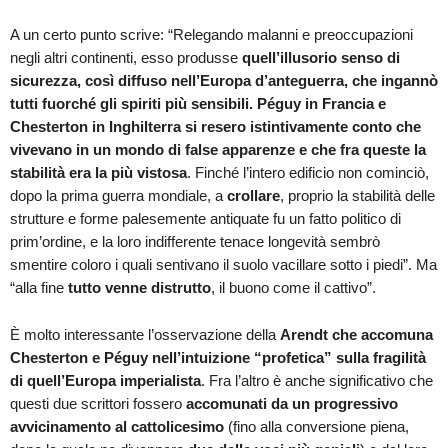
A un certo punto scrive: “Relegando malanni e preoccupazioni
negli altri continenti, esso produsse
quell’illusorio senso di
sicurezza, così diffuso nell’Europa d’anteguerra, che ingannò
tutti fuorché gli spiriti più sensibili. Péguy in Francia e
Chesterton in Inghilterra si resero istintivamente conto che
vivevano in un mondo di false apparenze e che fra queste la
stabilità era la più vistosa
. Finché l’intero edificio non cominciò,
dopo la prima guerra mondiale, a
crollare
, proprio la stabilità delle
strutture e forme palesemente antiquate fu un fatto politico di
prim’ordine, e la loro indifferente tenace longevità sembrò
smentire coloro i quali sentivano il suolo vacillare sotto i piedi”. Ma
“alla fine
tutto venne distrutto
, il buono come il cattivo”.
È molto interessante l’osservazione della
Arendt che accomuna
Chesterton e Péguy nell’intuizione “profetica” sulla fragilità
di quell’Europa imperialista
. Fra l’altro è anche significativo che
questi due scrittori fossero
accomunati da un progressivo
avvicinamento al cattolicesimo
(fino alla conversione piena,