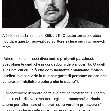
A 150 anni dalla nascita di
Gilbert K. Chesterton
si potrebbe
ricordare questo meraviglioso scrittore inglese per innumerevoli
motivi.
Potremmo citare i suoi
divertenti e profondi paradossi
,
specialmente quelli che irridono i dogmi della modernità. O quelli
sugli intellettuali (
“ciò che comunemente chiamiamo mondo
intellettuale si divide in due categorie di persone: coloro che
venerano l’intelletto e coloro che lo usano”
).
E si potrebbero ricordare certe sue battute “profetiche” sui tempi
futuri in cui – diceva lo scrittore inglese –
occorrerà audacia
anche per affermare che i prati sono verdi in primavera
(è
proprio
ciò che accade oggi
, con l’enorme lontananza