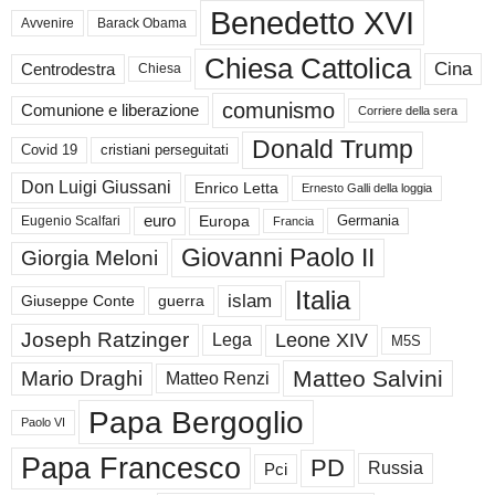
Benedetto XVI
Avvenire
Barack Obama
Chiesa Cattolica
Cina
Centrodestra
Chiesa
comunismo
Comunione e liberazione
Corriere della sera
Donald Trump
Covid 19
cristiani perseguitati
Don Luigi Giussani
Enrico Letta
Ernesto Galli della loggia
euro
Germania
Europa
Eugenio Scalfari
Francia
Giovanni Paolo II
Giorgia Meloni
Italia
islam
guerra
Giuseppe Conte
Joseph Ratzinger
Leone XIV
Lega
M5S
Matteo Salvini
Mario Draghi
Matteo Renzi
Papa Bergoglio
Paolo VI
Papa Francesco
PD
Russia
Pci