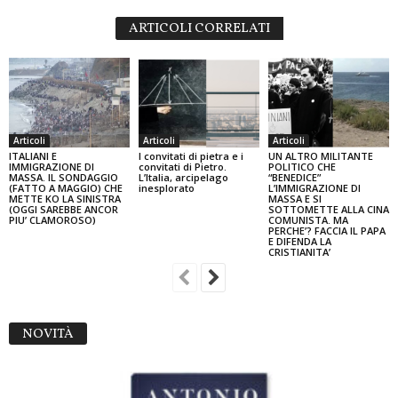
ARTICOLI CORRELATI
Articoli
Articoli
Articoli
ITALIANI E
I convitati di pietra e i
UN ALTRO MILITANTE
IMMIGRAZIONE DI
convitati di Pietro.
POLITICO CHE
MASSA. IL SONDAGGIO
L’Italia, arcipelago
“BENEDICE”
(FATTO A MAGGIO) CHE
inesplorato
L’IMMIGRAZIONE DI
METTE KO LA SINISTRA
MASSA E SI
(OGGI SAREBBE ANCOR
SOTTOMETTE ALLA CINA
PIU’ CLAMOROSO)
COMUNISTA. MA
PERCHE’? FACCIA IL PAPA
E DIFENDA LA
CRISTIANITA’
NOVITÀ