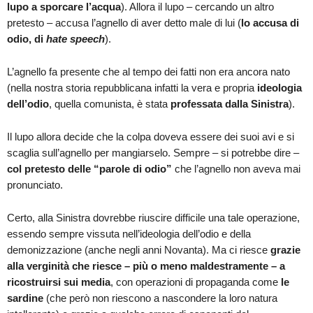
lupo a sporcare l’acqua
). Allora il lupo – cercando un altro
pretesto – accusa l’agnello di aver detto male di lui (
lo accusa di
odio, di
hate speech
).
L’agnello fa presente che al tempo dei fatti non era ancora nato
(nella nostra storia repubblicana infatti la vera e propria
ideologia
dell’odio
, quella comunista, è stata
professata dalla Sinistra
).
Il lupo allora decide che la colpa doveva essere dei suoi avi e si
scaglia sull’agnello per mangiarselo. Sempre – si potrebbe dire –
col pretesto delle “parole di odio”
che l’agnello non aveva mai
pronunciato.
Certo, alla Sinistra dovrebbe riuscire difficile una tale operazione,
essendo sempre vissuta nell’ideologia dell’odio e della
demonizzazione (anche negli anni Novanta). Ma ci riesce
grazie
alla verginità che riesce – più o meno maldestramente – a
ricostruirsi sui media
, con operazioni di propaganda come
le
sardine
(che però non riescono a nascondere la loro natura