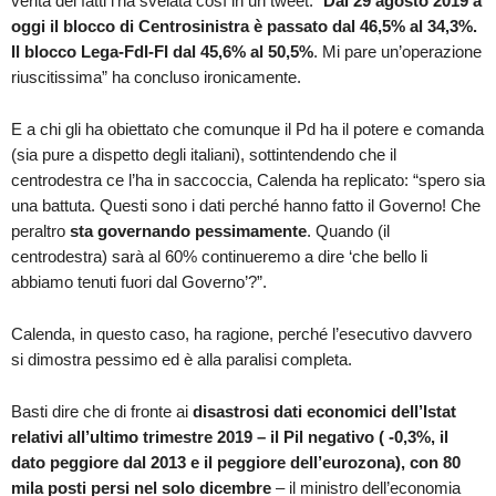
verità dei fatti l’ha svelata così in un tweet: “
Dal 29 agosto 2019 a
oggi il blocco di Centrosinistra è passato dal 46,5% al 34,3%.
Il blocco Lega-FdI-FI dal 45,6% al 50,5%
. Mi pare un’operazione
riuscitissima” ha concluso ironicamente.
E a chi gli ha obiettato che comunque il Pd ha il potere e comanda
(sia pure a dispetto degli italiani), sottintendendo che il
centrodestra ce l’ha in saccoccia, Calenda ha replicato: “spero sia
una battuta. Questi sono i dati perché hanno fatto il Governo! Che
peraltro
sta governando pessimamente
. Quando (il
centrodestra) sarà al 60% continueremo a dire ‘che bello li
abbiamo tenuti fuori dal Governo’?”.
Calenda, in questo caso, ha ragione, perché l’esecutivo davvero
si dimostra pessimo ed è alla paralisi completa.
Basti dire che di fronte ai
disastrosi dati economici dell’Istat
relativi all’ultimo trimestre 2019 – il Pil negativo ( -0,3%, il
dato peggiore dal 2013 e il peggiore dell’eurozona), con 80
mila posti persi nel solo dicembre
– il ministro dell’economia