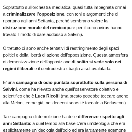
Soprattutto sull’orchestra mediatica, quasi tutta impegnata ormai
a
criminalizzare l’opposizione
, con toni e argomenti che ci
riportano agli anni Settanta, perché sembrano volere
la
distruzione morale del nemico
(pure per il coronavirus hanno
trovato il modo di dare addosso a Salvini).
Oltretutto ci sono anche tentativi di restringimento degli spazi
politici e della libertà di azione dell’opposizione. Questa atmosfera
di demonizzazione dell’opposizione
di solito si vede solo nei
regimi illiberali
e il centrodestra sbaglia a sottovalutarla.
E’ una
campagna di odio puntata soprattutto sulla persona di
Salvini
, come ha rilevato anche quell’osservatore obiettivo e
scientifico che è
Luca Ricolfi
(ma presto potrebbe toccare anche
alla Meloni, come già, nei decenni scorsi è toccato a Berlusconi).
Tale campagna di demolizione ha delle
differenze rispetto agli
anni Settanta
: a quel tempo alla base c’era un’ideologia che era
esplicitamente un’ideologia dell’odio ed era largamente egemone