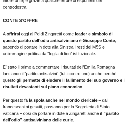
intollerante) e grazie a qualche errore di esponenti del
centrodestra.
CONTE S’OFFRE
A
offrirsi
oggi al Pd di Zingaretti come
leader e simbolo di
questo partito dell’odio antisalviniano
è
Giuseppe Conte
,
sapendo di portare in dote alla Sinistra i resti del M5S e
un’immagine politica da “foglia di fico” istituzionale.
E’ stato il primo a commentare i risultati dell’Emilia Romagna
lanciando il “partito antisalvini” (tutti contro uno) anche perché
questo
gli permette di eludere il fallimento del suo governo e i
risultati devastanti sul piano economico
.
Per questo fa
la spola anche nel mondo clericale
– dai
francescani ai gesuiti, passando per la Segreteria di Stato
vaticana – così da portare in dote a Zingaretti anche
il “partito
dell’odio” antisalviniano delle curie
.