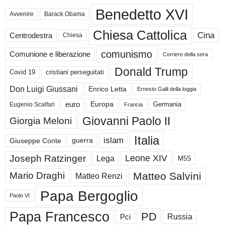
Benedetto XVI
Avvenire
Barack Obama
Chiesa Cattolica
Cina
Centrodestra
Chiesa
comunismo
Comunione e liberazione
Corriere della sera
Donald Trump
Covid 19
cristiani perseguitati
Don Luigi Giussani
Enrico Letta
Ernesto Galli della loggia
euro
Germania
Europa
Eugenio Scalfari
Francia
Giovanni Paolo II
Giorgia Meloni
Italia
islam
guerra
Giuseppe Conte
Joseph Ratzinger
Leone XIV
Lega
M5S
Matteo Salvini
Mario Draghi
Matteo Renzi
Papa Bergoglio
Paolo VI
Papa Francesco
PD
Russia
Pci