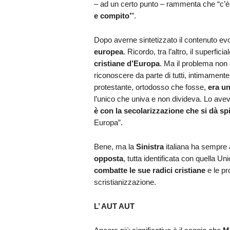
– ad un certo punto – rammenta che “c’è
e compito’
”.
Dopo averne sintetizzato il contenuto ev
europea
. Ricordo, tra l’altro, il superfi
cristiane d’Europa
. Ma il problema non e
riconoscere da parte di tutti, intimament
protestante, ortodosso che fosse,
era un
l’unico che univa e non divideva. Lo av
è con la secolarizzazione che si dà spi
Europa”.
Bene, ma la
Sinistra
italiana ha sempre 
opposta
, tutta identificata con quella U
combatte le sue radici cristiane
e le pro
scristianizzazione.
L’ AUT AUT