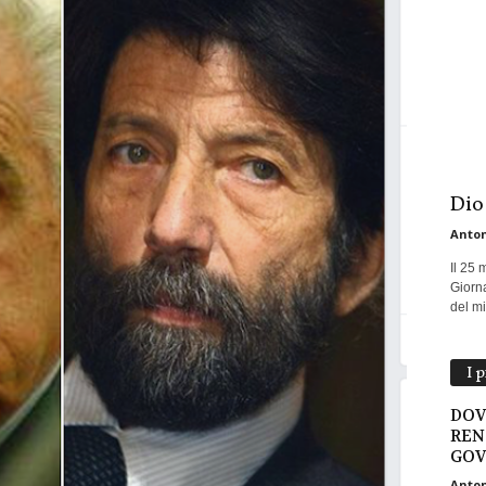
Dio
Anton
Il 25 
Giorna
del mio
I 
DOV
REN
GOV
Anton