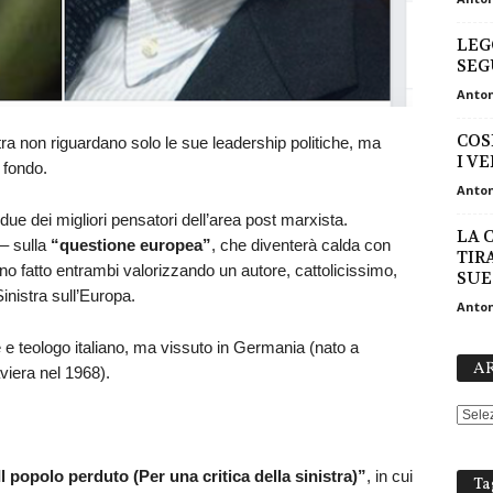
LEG
SE
Anton
COSI
tra non riguardano solo le sue leadership politiche, ma
I VE
 fondo.
Anton
ue dei migliori pensatori dell’area post marxista.
LA 
 – sulla
“questione europea”
, che diventerà calda con
TIR
no fatto entrambi valorizzando un autore, cattolicissimo,
SUE
Sinistra sull’Europa.
Anton
 e teologo italiano, ma vissuto in Germania (nato a
AR
iera nel 1968).
Il popolo perduto (Per una critica della sinistra)”
, in cui
Ta