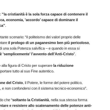
i:
“la cristianità è la sola forza capace di contenere il
ica, economia, ‘accordo’ capace di dominare il
ca”
.
tante scenario: “il politeismo dei valori proprio delle
ntare
il prologo di un paganesimo ben più pericoloso
,
i una sola Potenza salvifica – e quando in essa si
 è ‘semplicemente’ l’avvento dell’Anti-Cristo
”.
alla figura di Cristo per superare
la riduzione
iportare tutto al suo Fine autentico.
one del Cristo
, il Potere, le forme del potere politico,
ne, e non confondersi con il sistema tecnico-economico”.
do che “
soltanto la Cristianità
, nella sua stessa forma
ntare e resistere allo scatenamento delle potenze anti-