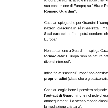
Ancora più significativo è il saggio che
M
sua concezione di Europa) su
“Vita e P
Romano Guardini”
.
Cacciari spiega che per Guardini il “compi
nazioni ciascuna in sé rinserrata”
, ma 
Stati europei
che “non potrà condurre c
Europa”.
Non appartiene a Guardini – spiega Cac
forma-Stato
: l’Europa “non ha natura pat
diversi interessi”.
Infine “la
missione
d’Europa” non consis
proprie radici
(classiche o giudaico-crist
Cacciari coglie bene il pensiero originale 
l’aut-aut di Guardini
, che richiede di es
annacquamenti. Lo stesso mondo class
la mediazione cristiana”.