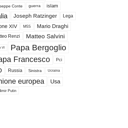
islam
guerra
seppe Conte
alia
Joseph Ratzinger
Lega
Mario Draghi
one XIV
M5S
Matteo Salvini
teo Renzi
Papa Bergoglio
o VI
apa Francesco
Pci
D
Russia
Sinistra
Ucraina
nione europea
Usa
imir Putin