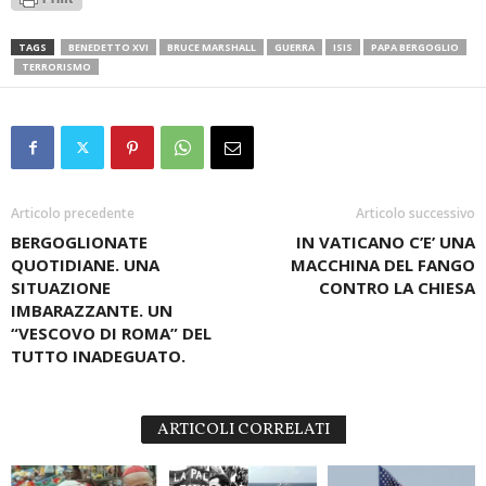
TAGS
BENEDETTO XVI
BRUCE MARSHALL
GUERRA
ISIS
PAPA BERGOGLIO
TERRORISMO
Articolo precedente
Articolo successivo
BERGOGLIONATE
IN VATICANO C’E’ UNA
QUOTIDIANE. UNA
MACCHINA DEL FANGO
SITUAZIONE
CONTRO LA CHIESA
IMBARAZZANTE. UN
“VESCOVO DI ROMA” DEL
TUTTO INADEGUATO.
ARTICOLI CORRELATI