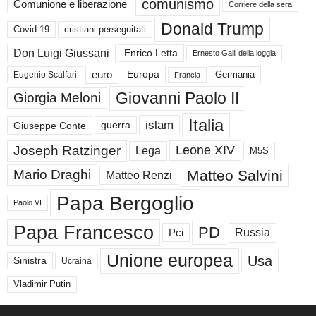
comunismo
Comunione e liberazione
Corriere della sera
Donald Trump
Covid 19
cristiani perseguitati
Don Luigi Giussani
Enrico Letta
Ernesto Galli della loggia
euro
Germania
Europa
Eugenio Scalfari
Francia
Giovanni Paolo II
Giorgia Meloni
Italia
islam
guerra
Giuseppe Conte
Joseph Ratzinger
Leone XIV
Lega
M5S
Matteo Salvini
Mario Draghi
Matteo Renzi
Papa Bergoglio
Paolo VI
Papa Francesco
PD
Russia
Pci
Unione europea
Usa
Sinistra
Ucraina
Vladimir Putin