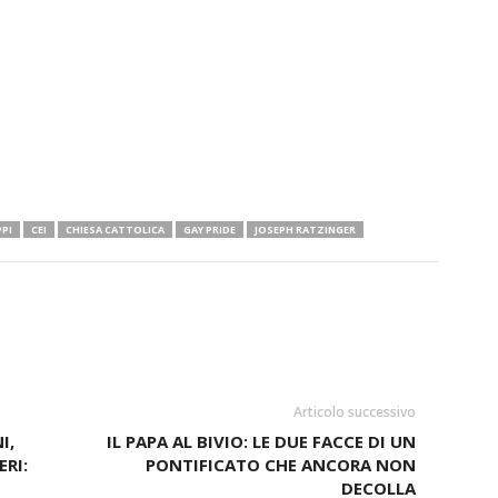
PI
CEI
CHIESA CATTOLICA
GAY PRIDE
JOSEPH RATZINGER
Articolo successivo
I,
IL PAPA AL BIVIO: LE DUE FACCE DI UN
RI:
PONTIFICATO CHE ANCORA NON
DECOLLA