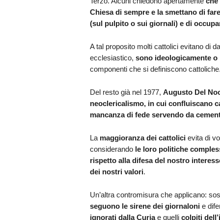
Terzo. Alcuni chiedono apertamente
che 
Chiesa di sempre e la smettano di fare
(sul pulpito o sui giornali) e di occ
A tal proposito molti cattolici evitano di d
ecclesiastico,
sono ideologicamente o p
componenti che si definiscono cattoliche
Del resto già nel 1977,
Augusto Del No
neoclericalismo, in cui confluiscano c
mancanza di fede servendo da cemen
La
maggioranza dei cattolici
evita di vo
considerando
le loro politiche comples
rispetto alla difesa del nostro interesse
dei nostri valori
.
Un’altra contromisura che applicano: soste
seguono le sirene dei giornaloni
e dif
ignorati dalla Curia
e quelli
colpiti del