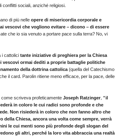
nflitti sociali, anziché religiosi.
nano di più nelle
opere di misericordia corporale e
dai vescovi che vogliono evitare – dicono – di essere
ate che io sia venuto a portare pace sulla terra? No, vi
i cattolici
tante iniziative di preghiera per la Chiesa
 vescovi ormai dediti a proprie battaglie politiche
egnamento della dottrina cattolica
(quella del Catechismo
che il card. Parolin ritiene meno efficace, per la pace, delle
e, come scriveva profeticamente
Joseph Ratzinger
,
“i
l
iederà in coloro le cui radici sono profonde e che
fede. Non risiederà in coloro che non fanno altro che
uro della Chiesa, ancora una volta come sempre, verrà
mini le cui menti sono più profonde degli slogan del
dono gli altri, perché la loro vita abbraccia una realtà