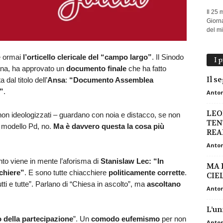
Il 25 
Giorna
del mio
è ormai
l’orticello clericale del “campo largo”
. Il Sinodo
I 
iana, ha approvato un
documento finale
che ha fatto
Il s
dal titolo dell’
Ansa
:
“Documento Assemblea
”
.
Anton
LEO
on ideologizzati – guardano con noia e distacco, se non
TEN
i, modello Pd, no.
Ma è davvero questa la cosa più
REAL
Anton
to viene in mente l’aforisma di
Stanislaw Lec: “
In
MA I
cchiere”
. E sono tutte chiacchiere
politicamente corrette
.
CIEL
utti e tutte”. Parlano di “Chiesa in ascolto”, ma
ascoltano
Anton
L’un
o della partecipazione
”. Un
comodo eufemismo
per non
Anton