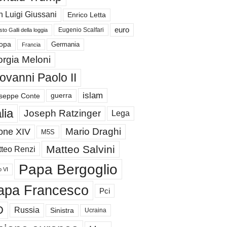
 Luigi Giussani
Enrico Letta
euro
Eugenio Scalfari
to Galli della loggia
Germania
opa
Francia
orgia Meloni
ovanni Paolo II
islam
guerra
seppe Conte
alia
Joseph Ratzinger
Lega
Mario Draghi
one XIV
M5S
Matteo Salvini
teo Renzi
Papa Bergoglio
o VI
apa Francesco
Pci
D
Russia
Sinistra
Ucraina