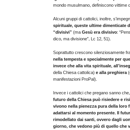
mondo musulmano, definiscono vittime di co
Alcuni gruppi di cattolici, inoltre, s’impeg
spirituale, queste ultime dimenticate 
“divisivi”
(ma
Gesù era divisivo
: “Pens
dico, ma divisione”, Lc 12, 51).
Soprattutto crescono silenziosamente fra 
nella tempesta e specialmente per quei
invece che alla vita spirituale, all’ins
della Chiesa cattolica)
e alla preghiera
(
manifestazioni ProPal).
Invece i cattolici che pregano sanno ch
futuro della Chiesa può risiedere e ris
vivono nella pienezza pura della loro 
adattarsi al momento presente. Il fut
rimodellato dai santi, ovvero dagli uo
giorno, che vedono più di quello che ve