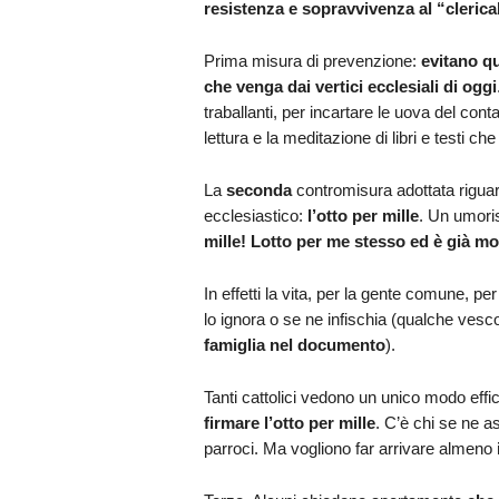
resistenza e sopravvivenza al “cleric
Prima misura di prevenzione:
evitano q
che venga dai vertici ecclesiali di oggi
traballanti, per incartare le uova del con
lettura e la meditazione di libri e testi c
La
seconda
contromisura adottata riguard
ecclesiastico:
l’otto per mille
. Un umoris
mille! Lotto per me stesso ed è già mo
In effetti la vita, per la gente comune, per
lo ignora o se ne infischia (qualche vescov
famiglia nel documento
).
Tanti cattolici vedono un unico modo eff
firmare l’otto per mille
. C’è chi se ne a
parroci. Ma vogliono far arrivare almeno