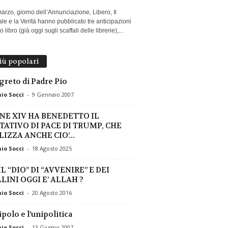
marzo, giorno dell’Annunciazione, Libero, Il
le e la Verità hanno pubblicato tre anticipazioni
 libro (già oggi sugli scaffali delle librerie),...
più popolari
egreto di Padre Pio
io Socci
-
9 Gennaio 2007
NE XIV HA BENEDETTO IL
TATIVO DI PACE DI TRUMP, CHE
IZZA ANCHE CIO’...
io Socci
-
18 Agosto 2025
L “DIO” DI “AVVENIRE” E DEI
LINI OGGI E’ ALLAH ?
io Socci
-
20 Agosto 2016
ipolo e l’unipolitica
io Socci
-
13 Giugno 2007