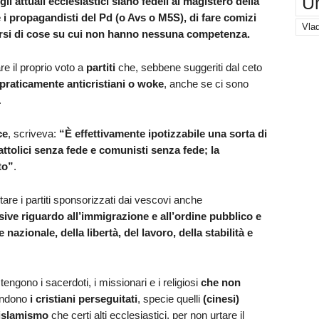
U
gli attuali ecclesiastici siano fedeli al magistero della
 i propagandisti del Pd (o Avs o M5S), di fare comizi
Vlad
uparsi di cose su cui non hanno nessuna competenza.
are il proprio voto a
partiti
che, sebbene suggeriti dal ceto
raticamente anticristiani o woke
, anche se ci sono
.
ce
, scriveva:
“È effettivamente ipotizzabile una sorta di
attolici senza fede e comunisti senza fede; la
to”
.
tare i partiti sponsorizzati dai vescovi anche
sive riguardo all’immigrazione e all’ordine pubblico e
 nazionale, della libertà, del lavoro, della stabilità e
ngono i sacerdoti, i missionari e i religiosi
che non
endono
i cristiani perseguitati
, specie quelli
(cinesi)
l’islamismo
che certi alti ecclesiastici, per non urtare il