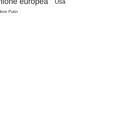
nione europea
Usa
imir Putin