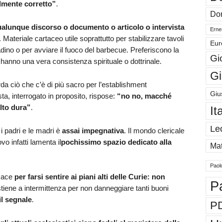
almente corretto”
.
Don
ualunque discorso o documento o articolo o intervista
Ernes
. Materiale cartaceo utile soprattutto per stabilizzare tavoli
Eur
tadino o per avviare il fuoco del barbecue. Preferiscono la
Gi
he hanno una vera consistenza spirituale o dottrinale.
Gi
a ciò che c’è di più sacro per l’establishment
Giu
ta, interrogato in proposito, rispose:
“no no, macché
lto dura”
.
It
Le
 i padri e le madri è
assai impegnativa
. Il mondo clericale
o infatti lamenta il
pochissimo spazio dedicato alla
Mat
Paol
icace
per farsi sentire ai piani alti delle Curie: non
P
stiene a intermittenza per non danneggiare tanti buoni
il segnale
.
P