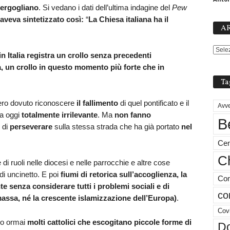
bergogliano
. Si vedano i dati dell’ultima indagine del
Pew
aveva sintetizzato così:
“
La Chiesa italiana ha il
AR
in Italia registra un crollo senza precedenti
a, un crollo in questo momento più forte che in
Ta
ero dovuto riconoscere
il fallimento
di quel pontificato e il
Avve
na oggi
totalmente irrilevante
. Ma
non fanno
B
 di
perseverare
sulla stessa strada che ha già portato
nel
Cen
Ch
di ruoli nelle diocesi e nelle parrocchie e altre cose
di uncinetto. E poi
fiumi di retorica sull’accoglienza, la
Com
te senza considerare tutti i problemi sociali e di
co
massa, né la crescente islamizzazione dell’Europa)
.
Cov
no ormai
molti cattolici che escogitano piccole forme di
Do