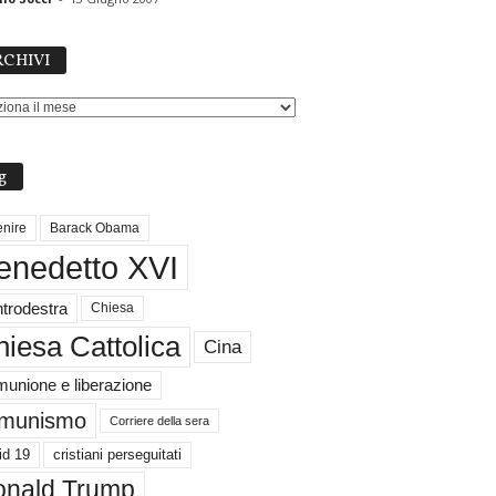
ARCHIVI
CHIVI
g
nire
Barack Obama
enedetto XVI
trodestra
Chiesa
iesa Cattolica
Cina
unione e liberazione
munismo
Corriere della sera
id 19
cristiani perseguitati
nald Trump