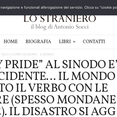
navigazione e funzionali all’erogazione del servizio. Clicca su "cookie poli
HOME
BIOGRAFIA
LIBRI
CONTATTI
E’ SOLO L’ULTIMO INCIDENTE… IL MONDO...
Y PRIDE” AL SINODO E
NCIDENTE… IL MONDO
TO IL VERBO CON LE
E (SPESSO MONDANE
. IL DISASTRO SI AG