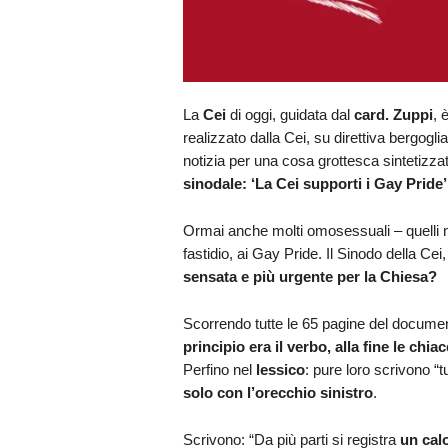
La
Cei
di oggi, guidata dal
card. Zuppi
, 
realizzato dalla Cei, su direttiva bergogl
notizia per una cosa grottesca sintetizzata 
sinodale: ‘La Cei supporti i Gay Pride’
Ormai anche molti omosessuali – quelli n
fastidio, ai Gay Pride. Il Sinodo della Ce
sensata e più urgente per la Chiesa?
Scorrendo tutte le 65 pagine del documen
principio era il verbo, alla fine le chia
Perfino nel
lessico
: pure loro scrivono “t
solo con l’orecchio sinistro
.
Scrivono: “Da più parti si registra
un cal