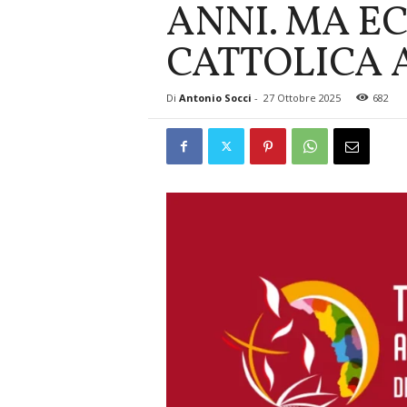
ANNI. MA E
CATTOLICA A
Di
Antonio Socci
-
27 Ottobre 2025
682