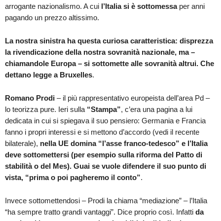
arrogante nazionalismo. A cui
l’Italia si è sottomessa
per anni
pagando un prezzo altissimo.
La nostra sinistra ha questa curiosa caratteristica: disprezza
la rivendicazione della nostra sovranità nazionale, ma –
chiamandole Europa – si sottomette alle sovranità altrui. Che
dettano legge a Bruxelles
.
Romano Prodi
– il più rappresentativo europeista dell’area Pd –
lo teorizza pure. Ieri sulla
“Stampa”
, c’era una pagina a lui
dedicata in cui si spiegava il suo pensiero: Germania e Francia
fanno i propri interessi e si mettono d’accordo (vedi il recente
bilaterale),
nella UE domina “l’asse franco-tedesco” e l’Italia
deve sottomettersi (per esempio sulla riforma del Patto di
stabilità o del Mes). Guai se vuole difendere il suo punto di
vista, “prima o poi pagheremo il conto”
.
Invece sottomettendosi – Prodi la chiama “mediazione” – l’Italia
“ha sempre tratto grandi vantaggi”. Dice proprio così. Infatti
da