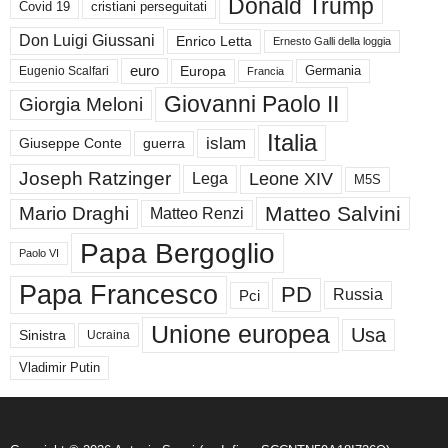
Donald Trump
Covid 19
cristiani perseguitati
Don Luigi Giussani
Enrico Letta
Ernesto Galli della loggia
euro
Germania
Europa
Eugenio Scalfari
Francia
Giovanni Paolo II
Giorgia Meloni
Italia
islam
guerra
Giuseppe Conte
Joseph Ratzinger
Leone XIV
Lega
M5S
Matteo Salvini
Mario Draghi
Matteo Renzi
Papa Bergoglio
Paolo VI
Papa Francesco
PD
Russia
Pci
Unione europea
Usa
Sinistra
Ucraina
Vladimir Putin