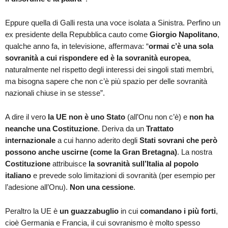
Eppure quella di Galli resta una voce isolata a Sinistra. Perfino un
ex presidente della Repubblica cauto come
Giorgio Napolitano
,
qualche anno fa, in televisione, affermava: “
ormai c’è una sola
sovranità a cui rispondere ed è la sovranità europea
,
naturalmente nel rispetto degli interessi dei singoli stati membri,
ma bisogna sapere che non c’è più spazio per delle sovranità
nazionali chiuse in se stesse”.
A dire il vero
la UE non è uno Stato
(all’Onu non c’è) e
non ha
neanche una Costituzione
. Deriva da un
Trattato
internazionale
a cui hanno aderito degli
Stati sovrani che però
possono anche uscirne (come la Gran Bretagna)
. La nostra
Costituzione
attribuisce
la sovranità sull’Italia al popolo
italiano
e prevede solo limitazioni di sovranità (per esempio per
l’adesione all’Onu).
Non una cessione
.
Peraltro la UE è
un guazzabuglio
in cui
comandano i più forti
,
cioè Germania e Francia, il cui sovranismo è molto spesso