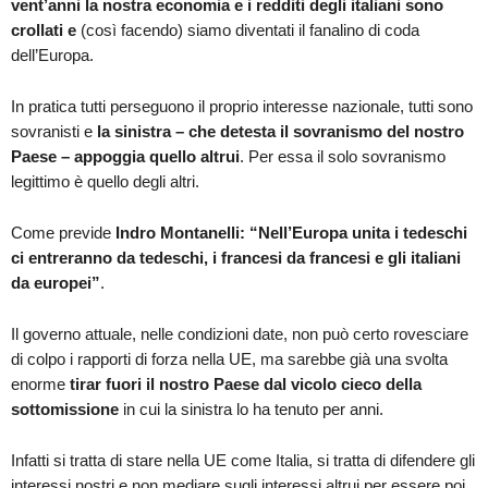
vent’anni la nostra economia e i redditi degli italiani sono
crollati e
(così facendo) siamo diventati il fanalino di coda
dell’Europa.
In pratica tutti perseguono il proprio interesse nazionale, tutti sono
sovranisti e
la sinistra – che detesta il sovranismo del nostro
Paese – appoggia quello altrui
. Per essa il solo sovranismo
legittimo è quello degli altri.
Come previde
Indro Montanelli: “
Nell’Europa unita i tedeschi
ci entreranno da tedeschi, i francesi da francesi e gli italiani
da europei”
.
Il governo attuale, nelle condizioni date, non può certo rovesciare
di colpo i rapporti di forza nella UE, ma sarebbe già una svolta
enorme
tirar fuori il nostro Paese dal vicolo cieco della
sottomissione
in cui la sinistra lo ha tenuto per anni.
Infatti si tratta di stare nella UE come Italia, si tratta di difendere gli
interessi nostri e non mediare sugli interessi altrui per essere poi