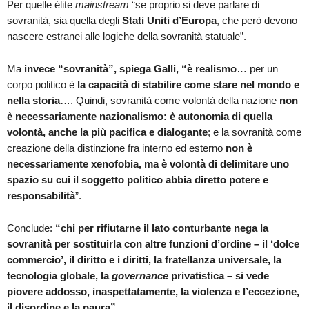
Per quelle élite
mainstream
“se proprio si deve parlare di
sovranità, sia quella degli
Stati Uniti d’Europa
, che però devono
nascere estranei alle logiche della sovranità statuale”.
Ma
invece “sovranità”, spiega Galli, “è realismo
… per un
corpo politico è
la capacità di stabilire come stare nel mondo e
nella storia
…. Quindi, sovranità come volontà della nazione
non
è necessariamente nazionalismo: è autonomia di quella
volontà, anche la più pacifica e dialogante
; e la sovranità come
creazione della distinzione fra interno ed esterno
non è
necessariamente xenofobia, ma è volontà di delimitare uno
spazio su cui il soggetto politico abbia diretto potere e
responsabilità
”.
Conclude:
“chi per rifiutarne il lato conturbante nega la
sovranità per sostituirla con altre funzioni d’ordine – il ‘dolce
commercio’, il diritto e i diritti, la fratellanza universale, la
tecnologia globale, la
governance
privatistica – si vede
piovere addosso, inaspettatamente, la violenza e l’eccezione,
il disordine e la paura”
.