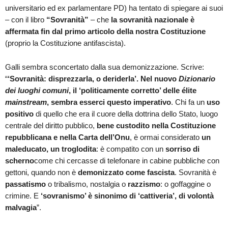
universitario ed ex parlamentare PD) ha tentato di spiegare ai suoi
– con il libro
“Sovranità”
– che
la sovranità nazionale è
affermata fin dal primo articolo della nostra Costituzione
(proprio la Costituzione antifascista).
Galli sembra sconcertato dalla sua demonizzazione. Scrive:
“
‘Sovranità: disprezzarla, o deriderla’. Nel nuovo
Dizionario
dei luoghi comuni
, il ‘politicamente corretto’ delle élite
mainstream
, sembra esserci questo imperativo
. Chi fa un
uso
positivo
di quello che era il cuore della dottrina dello Stato, luogo
centrale del diritto pubblico,
bene custodito nella Costituzione
repubblicana e nella Carta dell’Onu
, è ormai considerato
un
maleducato, un troglodita
: è compatito con un
sorriso di
scherno
come chi cercasse di telefonare in cabine pubbliche con
gettoni, quando non è
demonizzato come fascista
. Sovranità è
passatismo
o tribalismo, nostalgia o
razzismo
: o goffaggine o
crimine. E
‘sovranismo’ è sinonimo di ‘cattiveria’, di volontà
malvagia
”.