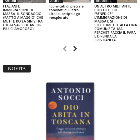
Articoli
Articoli
Articoli
ITALIANI E
I convitati di pietra e i
UN ALTRO MILITANTE
IMMIGRAZIONE DI
convitati di Pietro.
POLITICO CHE
MASSA. IL SONDAGGIO
L’Italia, arcipelago
“BENEDICE”
(FATTO A MAGGIO) CHE
inesplorato
L’IMMIGRAZIONE DI
METTE KO LA SINISTRA
MASSA E SI
(OGGI SAREBBE ANCOR
SOTTOMETTE ALLA CINA
PIU’ CLAMOROSO)
COMUNISTA. MA
PERCHE’? FACCIA IL PAPA
E DIFENDA LA
CRISTIANITA’
NOVITÀ