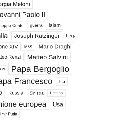
orgia Meloni
ovanni Paolo II
islam
guerra
seppe Conte
alia
Joseph Ratzinger
Lega
Mario Draghi
one XIV
M5S
Matteo Salvini
teo Renzi
Papa Bergoglio
o VI
apa Francesco
Pci
D
Russia
Sinistra
Ucraina
nione europea
Usa
imir Putin