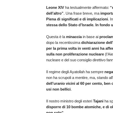
Leone XIV
ha testualmente affermato:
“
dell’altro”
. Una frase breve, ma
importa
Piena di significati e di implicazioni
. I
stessa dello Stato d’Israele. In fond
Questa è la
minaccia
in base ai
proclam
dopo la recentissima
dichiarazione dell
per la prima volta in venti anni ha aff
sulla non proliferazione nucleare
(l’Ai
nucleare e del suo consiglio direttivo fa
Il regime degli Ayatollah ha sempre
nega
non ha scrupoli a mentire, ma, stando all
dell’uranio vicini al 60 per cento, ben o
usi non bellici
.
Il nostro ministro degli esteri
Tajani
ha sp
disporre di 10 bombe atomiche, e di olt
non solo”
.