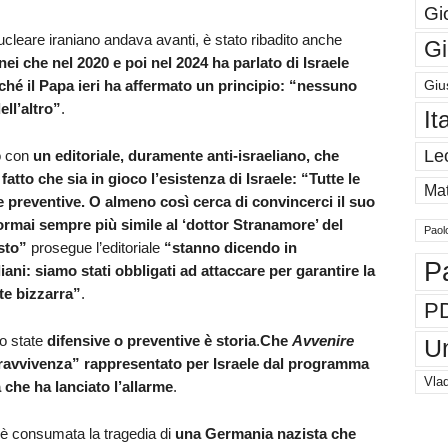
Gi
cleare iraniano andava avanti, è stato ribadito anche
Gi
i che nel 2020 e poi nel 2024 ha parlato di Israele
Giu
hé il Papa ieri ha affermato un principio:
“nessuno
ll’altro”
.
It
Le
o con
un editoriale, duramente anti-israeliano, che
atto che sia in gioco l’esistenza di Israele: “Tutte le
Mat
e preventive. O almeno così cerca di convincerci il suo
mai sempre più simile al ‘dottor Stranamore’ del
Paol
sto”
prosegue l’editoriale
“stanno dicendo in
P
liani: siamo stati obbligati ad attaccare per garantire la
te bizzarra”
.
P
no state
difensive o preventive è storia
.
Che
Avvenire
U
pravvivenza” rappresentato per Israele dal programma
Vlad
 che ha lanciato l’allarme
.
 è consumata la tragedia di
una Germania nazista che