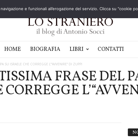
navigazione e funzionali all’erogazione del servizio. Clicca su "cookie poli
HOME
BIOGRAFIA
LIBRI
CONTATTI
PA SU ISRAELE CHE CORREGGE L’“AVVENIRE” DI ZUPPI
TISSIMA FRASE DEL P
 CORREGGE L’“AVVEN
N