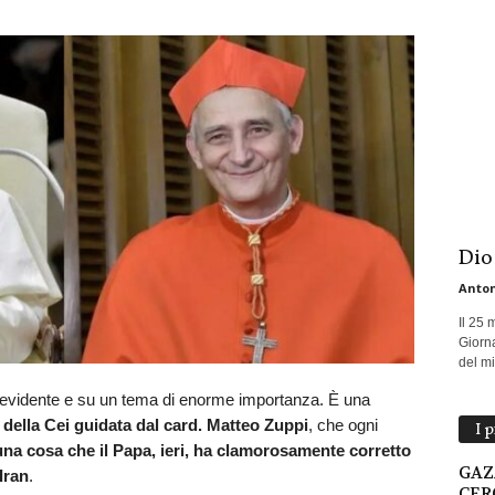
Dio
Anton
Il 25 
Giorna
del mio
evidente e su un tema di enorme importanza. È una
 della Cei guidata dal card. Matteo Zuppi
, che ogni
I 
una cosa che il Papa, ieri, ha clamorosamente corretto
GAZ
 Iran
.
CER