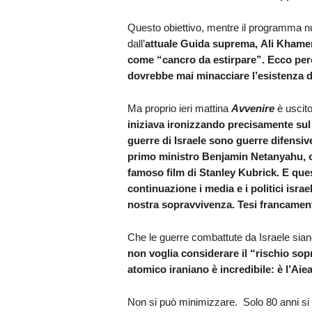
Questo obiettivo, mentre il programma nu
dall’
attuale Guida suprema, Ali Khamene
come “cancro da estirpare”
.
Ecco perc
dovrebbe mai minacciare l’esistenza de
Ma proprio ieri mattina
Avvenire
è uscit
iniziava ironizzando precisamente sul f
guerre di Israele sono guerre difensiv
primo ministro Benjamin Netanyahu, or
famoso film di Stanley Kubrick. E que
continuazione i media e i politici israe
nostra sopravvivenza. Tesi francamen
Che le guerre combattute da Israele sia
non voglia considerare il “rischio so
atomico iraniano è incredibile: è l’Aiea
Non si può minimizzare. Solo 80 anni si