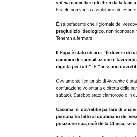
voleva cancellare gli ebrei dalla faccia 
Israele non voglia assolutamente esporsi 
È stupefacente che il giornale dei vesco
pregiudizio ideologico
, non riconosca
Teheran a fermarsi.
Il Papa è stato chiaro: “
È dovere di tut
cammini di riconciliazione e favorend
dignità per tutti”. E “nessuno dovrebb
Ovviamente l’editoriale di
Avvenire
è stat
confutazione volontaria e diretta delle pa
sabato). Sarebbe stato clamoroso e in q
Casomai si dovrebbe parlare di una vis
persona ha fatto al quotidiano dei ves
posizione sua, cioè della Chiesa
, senz