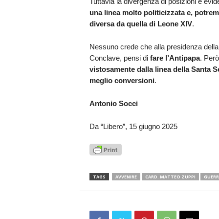
Tuttavia la divergenza di posizioni è ev
una linea molto politicizzata e, potrem
diversa da quella di Leone XIV
.
Nessuno crede che alla presidenza della 
Conclave, pensi di
fare l’Antipapa
. Per
vistosamente dalla linea della Santa S
meglio conversioni
.
Antonio Socci
Da “Libero”, 15 giugno 2025
TAGS
AVVENIRE
CARD. MATTEO ZUPPI
GUERR