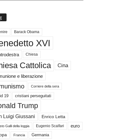
g
nire
Barack Obama
enedetto XVI
trodestra
Chiesa
iesa Cattolica
Cina
unione e liberazione
munismo
Corriere della sera
id 19
cristiani perseguitati
nald Trump
 Luigi Giussani
Enrico Letta
euro
Eugenio Scalfari
to Galli della loggia
Germania
opa
Francia