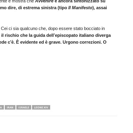
idente e mostra che
Avvenire
è ancora sintonizzato su
mo dire, di estrema sinistra (tipo
Il Manifesto
), assai
Cei ci sia qualcuno che, dopo essere stato bocciato in
ò
il rischio che la guida dell’episcopato italiano diverga
ede c’è. È evidente ed è grave. Urgono correzioni. O
A
IRAN
ISRAELE
LEONE XIV