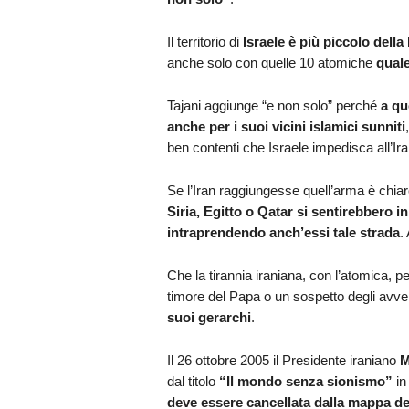
Il territorio di
Israele è più piccolo dell
anche solo con quelle 10 atomiche
quale
Tajani aggiunge “e non solo” perché
a qu
anche per i suoi vicini islamici sunniti
ben contenti che Israele impedisca all’Ir
Se l’Iran raggiungesse quell’arma è chia
Siria, Egitto o Qatar si sentirebbero in 
intraprendendo anch’essi tale strada
.
Che la tirannia iraniana, con l’atomica, 
timore del Papa o un sospetto degli avve
suoi gerarchi
.
Il 26 ottobre 2005 il Presidente iraniano
dal titolo
“Il mondo senza sionismo”
in
deve essere cancellata dalla mappa d