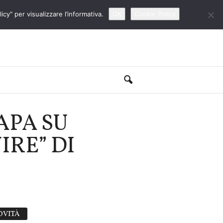
cy" per visualizzare l’informativa.
OK
Cookie Policy
APA SU
IRE” DI
OVITÀ