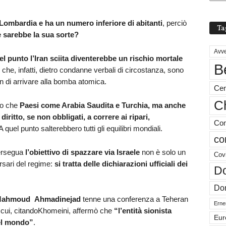
a Lombardia e ha un numero inferiore di abitanti
, perciò
Ta
 sarebbe la sua sorte?
Avve
el punto l’Iran sciita diventerebbe un rischio mortale
B
, che, infatti, dietro condanne verbali di circostanza, sono
an di arrivare alla bomba atomica.
Cen
Ch
ro che
Paesi come Arabia Saudita e Turchia, ma anche
diritto, se non obbligati, a correre ai ripari,
Com
 A quel punto salterebbero tutti gli equilibri mondiali.
co
persegua
l’obiettivo di spazzare via Israele
non è solo un
Cov
rsari del regime:
si tratta delle dichiarazioni ufficiali dei
Do
Don
Mahmoud
Ahmadinejad
tenne una conferenza a Teheran
Ernes
 cui, citandoKhomeini, affermò che
“l’entità sionista
Eur
el mondo”
.