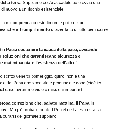
della terra
. Sappiamo cos’è accaduto ed è ovvio che
di nuovo a un rischio esistenziale.
vi non comprenda questo timore e poi, nel suo
 neanche
a Trump il merito
di aver fatto di tutto per indurre
ti i Paesi sostenere la causa della pace, avviando
o soluzioni che garantiscano sicurezza e
e mai minacciare l’esistenza dell’altro”
.
o scritto venerdì pomeriggio, quindi non è una
role del Papa che sono state pronunciate dopo (cioè ieri,
uel caso avremmo visto dimissioni importanti.
tosa correzione che, sabato mattina, il Papa in
covi
. Ma più probabilmente il Pontefice ha espresso
la
a curarsi del giornale zuppiano.