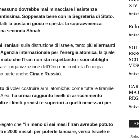
XIV 
nessuno dovrebbe mai minacciare l’esistenza
Anton
ntissima. Soppesata bene con la Segreteria di Stato.
nfatti
la posta in gioco
è questa:
la sopravvivenza
Rubr
o una seconda Shoah
.
Anton
i iraniani
sulla distruzione di Israele, tanto più
allarmanti
SOL
’Agenzia internazionale per l’energia atomica
, la quale
BER
SCO
ermato che l’Iran non sta rispettando i suoi obblighi
VES
ea è l’organizzazione dell’Onu che controlla l’energia
nno parte anche
Cina e Russia
).
Anton
CAR
to
di voler costruire armi atomiche: come tutte le tirannie
MA 
’Aiea,
ha ormai raggiunto livelli di arricchimento
REG
ltre i limiti previsti e superiori a quelli necessari per
Anton
AR
iegato che
“
in meno di sei mesi l’Iran avrebbe potuto
re 2000 missili per poterle lanciare, verso Israele e