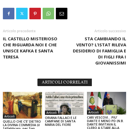
Articolo precedente
Articolo successivo
IL CASTELLO MISTERIOSO
STA CAMBIANDO IL
CHE RIGUARDA NOI E CHE
VENTO? L’ISTAT RILEVA
UNISCE KAFKA E SANTA
DESIDERIO DI FAMIGLIA E
TERESA
DI FIGLI FRA I
GIOVANISSIMI
ARTICOLI CORRELATI
Articoli
Articoli
Articoli
CARI VESCOVI… PIU’
ORIANA FALLACI E LE
DANTE E MENO PD (N.B.
CAMPANE DI SANTA
QUELLO CHE C’E’ DIETRO
DANTE INVITAVA IL
MARIA DEL FIORE
LA DIVINA COMMEDIA (il
CLERO A STARE ALLA
14 febbraio, per San