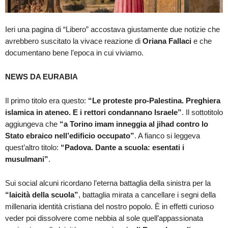
Ieri una pagina di “Libero” accostava giustamente due notizie che
avrebbero suscitato la vivace reazione di
Oriana Fallaci
e che
documentano bene l’epoca in cui viviamo.
NEWS DA EURABIA
Il primo titolo era questo:
“Le proteste pro-Palestina. Preghiera
islamica in ateneo. E i rettori condannano Israele”
. Il sottotitolo
aggiungeva che
“a Torino imam inneggia al jihad contro lo
Stato ebraico nell’edificio occupato”
. A fianco si leggeva
quest’altro titolo:
“Padova. Dante a scuola: esentati i
musulmani”
.
Sui social alcuni ricordano l’eterna battaglia della sinistra per la
“laicità della scuola”
, battaglia mirata a cancellare i segni della
millenaria identità cristiana del nostro popolo. È in effetti curioso
veder poi dissolvere come nebbia al sole quell’appassionata