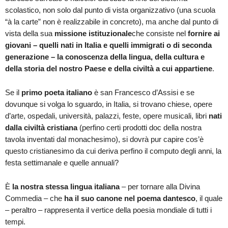
scolastico, non solo dal punto di vista organizzativo (una scuola
“à la carte” non è realizzabile in concreto), ma anche dal punto di
vista della sua
missione istituzionale
che consiste nel
fornire ai
giovani – quelli nati in Italia e quelli immigrati o di seconda
generazione – la conoscenza della lingua, della cultura e
della storia del nostro Paese e della civiltà a cui appartiene
.
Se il
primo poeta italiano
è san Francesco d’Assisi e se
dovunque si volga lo sguardo, in Italia, si trovano chiese, opere
d’arte, ospedali, università, palazzi, feste, opere musicali, libri
nati
dalla civiltà cristiana
(perfino certi prodotti doc della nostra
tavola inventati dal monachesimo), si dovrà pur capire cos’è
questo cristianesimo da cui deriva perfino il computo degli anni, la
festa settimanale e quelle annuali?
È
la nostra stessa lingua italiana
– per tornare alla Divina
Commedia – che
ha il suo canone nel poema dantesco
, il quale
– peraltro – rappresenta il vertice della poesia mondiale di tutti i
tempi.