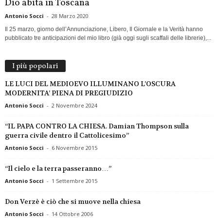
Dio abita in Toscana
Antonio Socci
-
28 Marzo 2020
Il 25 marzo, giorno dell’Annunciazione, Libero, Il Giornale e la Verità hanno
pubblicato tre anticipazioni del mio libro (già oggi sugli scaffali delle librerie),...
I più popolari
LE LUCI DEL MEDIOEVO ILLUMINANO L’OSCURA
MODERNITA’ PIENA DI PREGIUDIZIO
Antonio Socci
-
2 Novembre 2024
“IL PAPA CONTRO LA CHIESA. Damian Thompson sulla
guerra civile dentro il Cattolicesimo”
Antonio Socci
-
6 Novembre 2015
“Il cielo e la terra passeranno…”
Antonio Socci
-
1 Settembre 2015
Don Verzè è ciò che si muove nella chiesa
Antonio Socci
-
14 Ottobre 2006