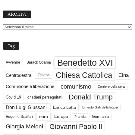
ARCHIVI
ARCHIVI
Tag
Benedetto XVI
Avvenire
Barack Obama
Chiesa Cattolica
Cina
Centrodestra
Chiesa
comunismo
Comunione e liberazione
Corriere della sera
Donald Trump
Covid 19
cristiani perseguitati
Don Luigi Giussani
Enrico Letta
Ernesto Galli della loggia
euro
Germania
Europa
Eugenio Scalfari
Francia
Giovanni Paolo II
Giorgia Meloni