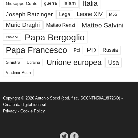
Italia
islam
guerra
Giuseppe Conte
Joseph Ratzinger
Leone XIV
Lega
M5S
Matteo Salvini
Mario Draghi
Matteo Renzi
Papa Bergoglio
Paolo VI
Papa Francesco
PD
Russia
Pci
Unione europea
Usa
Sinistra
Ucraina
Vladimir Putin
Copyright © 2026 Antonio Socci (cod. fisc. SCCNTN59A18I726O) -
Creato da
digital idea srl
Privacy
-
Cookie Policy