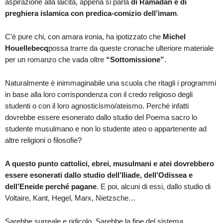
aspirazione alla laicità, appena si parla
di Ramadan e di
preghiera islamica con predica-comizio dell’imam
.
C’è pure chi, con amara ironia, ha ipotizzato che
Michel
Houellebecq
possa trarre da queste cronache ulteriore materiale
per un romanzo che vada oltre
“Sottomissione”
.
Naturalmente è inimmaginabile una scuola che ritagli i programmi
in base alla loro corrispondenza con il credo religioso degli
studenti o con il loro agnosticismo/ateismo. Perché infatti
dovrebbe essere esonerato dallo studio del Poema sacro lo
studente musulmano e non lo studente ateo o appartenente ad
altre religioni o filosofie?
A questo punto cattolici, ebrei, musulmani e atei dovrebbero
essere esonerati dallo studio dell’Iliade, dell’Odissea e
dell’Eneide perché pagane
. E poi, alcuni di essi, dallo studio di
Voltaire, Kant, Hegel, Marx, Nietzsche…
Sarebbe surreale e ridicolo. Sarebbe la fine del sistema