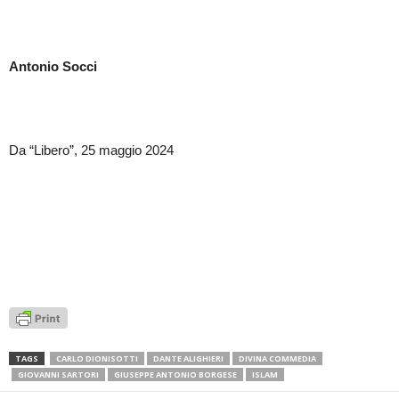
Antonio Socci
Da “Libero”, 25 maggio 2024
TAGS
CARLO DIONISOTTI
DANTE ALIGHIERI
DIVINA COMMEDIA
GIOVANNI SARTORI
GIUSEPPE ANTONIO BORGESE
ISLAM