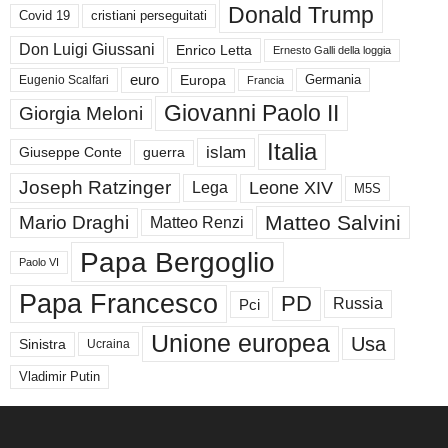
Donald Trump
Covid 19
cristiani perseguitati
Don Luigi Giussani
Enrico Letta
Ernesto Galli della loggia
euro
Germania
Europa
Eugenio Scalfari
Francia
Giovanni Paolo II
Giorgia Meloni
Italia
islam
guerra
Giuseppe Conte
Joseph Ratzinger
Leone XIV
Lega
M5S
Matteo Salvini
Mario Draghi
Matteo Renzi
Papa Bergoglio
Paolo VI
Papa Francesco
PD
Russia
Pci
Unione europea
Usa
Sinistra
Ucraina
Vladimir Putin