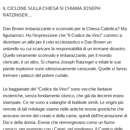
IL CICLONE SULLA CHIESA SI CHIAMA JOSEPH
RATZINGER…
Dan Brown imbarazzante e scomodo per la Chiesa Cattolica? Ma
figuriamoci. Ho l’impressione che “Il Codice da Vinci” cominci a
diventare un alibi per il ceto ecclesiastico e Dan Brown un
untorello su cui scaricare la responsabilità di un immane disastro.
Quello veramente scomodo e imbarazzante, per il mondo
clericale, è un altro. Si chiama Joseph Ratzinger e infatti le sue
parole esplosive sono silenziosamente censurate. Quelle sì fanno
tremare i palazzi del potere curiale.
Le baggianate del “Codice da Vinci” sono vecchie fantasie
esoteriche, senza fondamento storico, che già da decenni erano
stampate. Ce ne sono a valanghe di bubbole simili. Le origini più
remote di tali mitologie stanno nelle antiche eresie gnostiche che
avevano orrore del creato e della carne, quindi dell’Incarnazione di
Dio e della donna. Eresie che riemergevano come un fiume
carsico, per esempio con i Catari, nel medioevo. Il Cantico delle