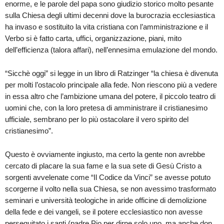
enorme, e le parole del papa sono giudizio storico molto pesante
sulla Chiesa degli ultimi decenni dove la burocrazia ecclesiastica
ha invaso e sostituito la vita cristiana con l’amministrazione e il
Verbo si è fatto carta, uffici, organizzazione, piani, mito
dell’efficienza (talora affari), nell’ennesima emulazione del mondo.
“Sicchè oggi” si legge in un libro di Ratzinger “la chiesa è divenuta
per molti l’ostacolo principale alla fede. Non riescono più a vedere
in essa altro che l’ambizione umana del potere, il piccolo teatro di
uomini che, con la loro pretesa di amministrare il cristianesimo
ufficiale, sembrano per lo più ostacolare il vero spirito del
cristianesimo”.
Questo è ovviamente ingiusto, ma certo la gente non avrebbe
cercato di placare la sua fame e la sua sete di Gesù Cristo a
sorgenti avvelenate come “Il Codice da Vinci” se avesse potuto
scorgerne il volto nella sua Chiesa, se non avessimo trasformato
seminari e università teologiche in aride officine di demolizione
della fede e dei vangeli, se il potere ecclesiastico non avesse
perseguitato i santi (padre Pio per dirne solo uno, ma anche don