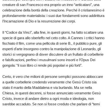
creature di san Francesco era proprio un inno “anticataro”, una
celebrazione della bontà della creazione. Perché il cristianesimo è
profondamente materialista: i suoi due fondamenti sono addirittura
l’Incarnazione di Dio e la resurrezione dei corpi.
Il “Codice da Vinci”, alla fine, in questi giorni, ha fatto scattare una
specie di gara allo sberleffo nel ceto colto. A Cannes i critici hanno
fischiato il film, come una pellicola di serie B., il pubblico pure, gli
esperti d’arte insorgono contro la manipolazione di Leonardo, gli
storici si vergognano di dover discutere di un frullato di corbellerie
e falsificazioni, perfino i musulmani sono insorti e l’Opus Dei
gongola: “il suo libro ci rende più popolari e più forti”.
Certo, è vero che milioni di persone semplici possono abboccare
a quelle corbellerie credendo veramente che Gesù Cristo sia
stato il marito della Maddalena e via burlando. Ma se nella
Chiesa, in questi decenni, si fosse annunciato veramente Gesù
Cristo, invece di andare dietro a ogni moda e ideologia, non
sarebbe accaduto. Se non si fosse creduto che parlare di “temi