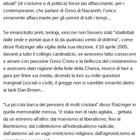
attuali” (di costume o di politica) fosse più affascinante, per i
contemporanei, che parlare di Gesù di Nazareth, l’unico
veramente affascinante per gli uomini di tutti i tempi…
Se innanzitutto preti, teologi, vescovi non fossero stati “sballottati
dalle onde e portati qua e là da qualsiasi vento di dottrina”, come
disse Ratzinger alla vigilia della sua elezione, il 18 aprile 2005,
davanti a tutto il collegio cardinalizio, se avessero fatto conoscere
e amare con passione Gesù Cristo e la bellezza del cristianesimo
e avessero dato ragione della fede della Chiesa, invece di fare a
gara per finire sui media, dicendo la loro su mille questioni
marginali (sociali o civili), il gregge non si sarebbe smarrito dietro
ai tanti Dan Brown…
“La piccola barca del pensiero di molti cristiani” disse Ratzinger in
quella memorabile messa, “è stata non di rado agitata… gettata
da un estremo all’altro: dal marxismo al liberalismo, fino al
libertinismo; dal collettivismo all’individualismo radicale,
dall’ateismo ad un vago misticismo religioso; dall’agnosticismo al