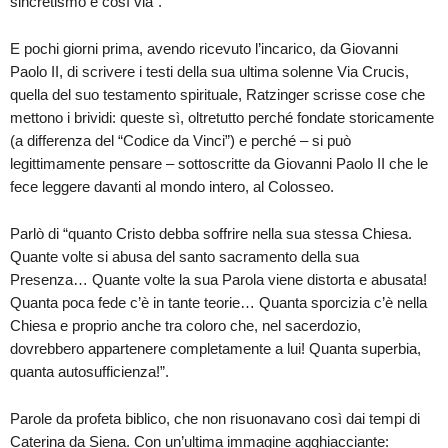
sincretismo e così via”.
E pochi giorni prima, avendo ricevuto l’incarico, da Giovanni
Paolo II, di scrivere i testi della sua ultima solenne Via Crucis,
quella del suo testamento spirituale, Ratzinger scrisse cose che
mettono i brividi: queste sì, oltretutto perché fondate storicamente
(a differenza del “Codice da Vinci”) e perché – si può
legittimamente pensare – sottoscritte da Giovanni Paolo II che le
fece leggere davanti al mondo intero, al Colosseo.
Parlò di “quanto Cristo debba soffrire nella sua stessa Chiesa.
Quante volte si abusa del santo sacramento della sua
Presenza… Quante volte la sua Parola viene distorta e abusata!
Quanta poca fede c’è in tante teorie… Quanta sporcizia c’è nella
Chiesa e proprio anche tra coloro che, nel sacerdozio,
dovrebbero appartenere completamente a lui! Quanta superbia,
quanta autosufficienza!”.
Parole da profeta biblico, che non risuonavano così dai tempi di
Caterina da Siena. Con un’ultima immagine agghiacciante: