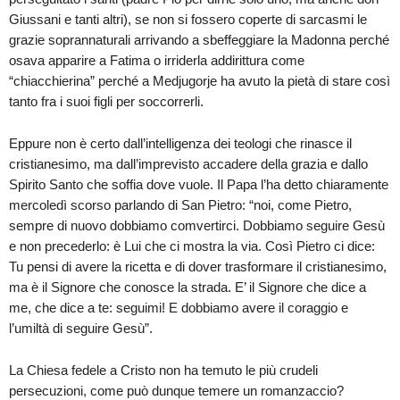
Giussani e tanti altri), se non si fossero coperte di sarcasmi le
grazie soprannaturali arrivando a sbeffeggiare la Madonna perché
osava apparire a Fatima o irriderla addirittura come
“chiacchierina” perché a Medjugorje ha avuto la pietà di stare così
tanto fra i suoi figli per soccorrerli.
Eppure non è certo dall’intelligenza dei teologi che rinasce il
cristianesimo, ma dall’imprevisto accadere della grazia e dallo
Spirito Santo che soffia dove vuole. Il Papa l’ha detto chiaramente
mercoledì scorso parlando di San Pietro: “noi, come Pietro,
sempre di nuovo dobbiamo comvertirci. Dobbiamo seguire Gesù
e non precederlo: è Lui che ci mostra la via. Così Pietro ci dice:
Tu pensi di avere la ricetta e di dover trasformare il cristianesimo,
ma è il Signore che conosce la strada. E’ il Signore che dice a
me, che dice a te: seguimi! E dobbiamo avere il coraggio e
l’umiltà di seguire Gesù”.
La Chiesa fedele a Cristo non ha temuto le più crudeli
persecuzioni, come può dunque temere un romanzaccio?