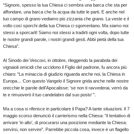
“Signore, spesso la tua Chiesa ci sembra una barca che sta per
affondare, una barca che fa acqua da tutte le parti. E anche nel
tuo campo di grano vediamo più zizzania che grano. La veste e il
volto così sporchi della tua Chiesa ci sgomentano. Ma siamo noi
stessi a sporcarli! Siamo noi stessi a tradirti ogni volta, dopo tutte
le nostre grandi parole, i nostri grandi gesti. Abbi pietà della tua
Chiesa”.
Al Sinodo dei Vescovi, in ottobre, rileggendo la parabola dei
vignaioli omicidi che uccidono il Figlio del padrone, fu ancora più
chiaro: “La minaccia di giudizio riguarda anche noi, la Chiesa in
Europa… Con questo Vangelo il Signore grida anche nelle nostre
orecchie le parole dell’Apocalisse: ‘se non ti ravvederai, verrò da
te e rimuoverò il tuo candelabro dal suo posto’ ”.
Ma a cosa si riferisce in particolare il Papa? A tante situazioni. Il 7
maggio scorso denunciò il carrierismo nella Chiesa: “il tentativo di
arrivare ‘in alto’, di procurarsi una posizione mediante la Chiesa:
servirsi, non servire”. Parrebbe piccola cosa, invece è un flagello