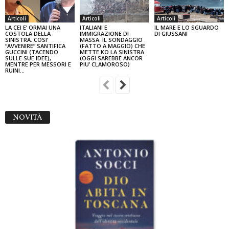
Articoli
Articoli
Articoli
LA CEI E’ ORMAI UNA
ITALIANI E
IL MARE E LO SGUARDO
COSTOLA DELLA
IMMIGRAZIONE DI
DI GIUSSANI
SINISTRA. COSI’
MASSA. IL SONDAGGIO
“AVVENIRE” SANTIFICA
(FATTO A MAGGIO) CHE
GUCCINI (TACENDO
METTE KO LA SINISTRA
SULLE SUE IDEE),
(OGGI SAREBBE ANCOR
MENTRE PER MESSORI E
PIU’ CLAMOROSO)
RUINI…
NOVITÀ