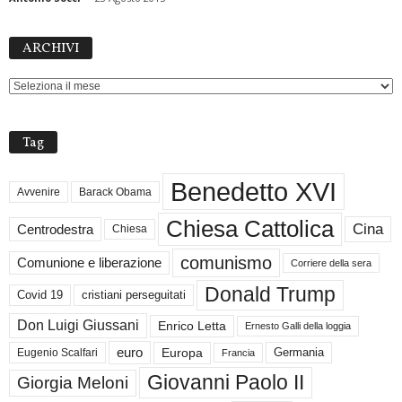
ARCHIVI
ARCHIVI
Tag
Benedetto XVI
Avvenire
Barack Obama
Chiesa Cattolica
Cina
Centrodestra
Chiesa
comunismo
Comunione e liberazione
Corriere della sera
Donald Trump
Covid 19
cristiani perseguitati
Don Luigi Giussani
Enrico Letta
Ernesto Galli della loggia
euro
Germania
Europa
Eugenio Scalfari
Francia
Giovanni Paolo II
Giorgia Meloni