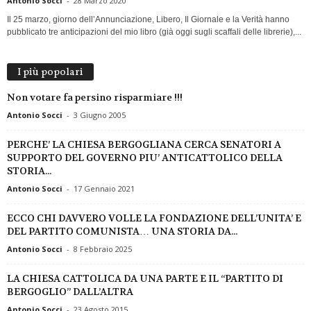
Antonio Socci
-
28 Marzo 2020
Il 25 marzo, giorno dell’Annunciazione, Libero, Il Giornale e la Verità hanno
pubblicato tre anticipazioni del mio libro (già oggi sugli scaffali delle librerie),...
I più popolari
Non votare fa persino risparmiare !!!
Antonio Socci
-
3 Giugno 2005
PERCHE’ LA CHIESA BERGOGLIANA CERCA SENATORI A
SUPPORTO DEL GOVERNO PIU’ ANTICATTOLICO DELLA
STORIA...
Antonio Socci
-
17 Gennaio 2021
ECCO CHI DAVVERO VOLLE LA FONDAZIONE DELL’UNITA’ E
DEL PARTITO COMUNISTA… UNA STORIA DA...
Antonio Socci
-
8 Febbraio 2025
LA CHIESA CATTOLICA DA UNA PARTE E IL “PARTITO DI
BERGOGLIO” DALL’ALTRA
Antonio Socci
-
23 Agosto 2015