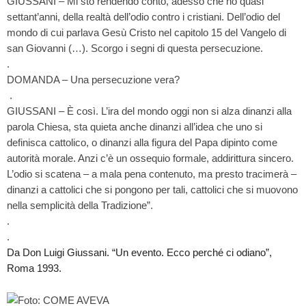
GIUSSANI – Mi sto rendendo conto, adesso che ho quasi
set
tant’anni, della realtà dell’odio contro i cristiani. Dell’odio del
mondo di cui parlava Gesù Cristo nel capitolo 15 del Vangelo di
san Giovanni (…). Scorgo i segni di questa persecuzione.
.
DOMANDA – Una persecuzione vera?
.
GIUSSANI – È così. L’ira del mondo oggi non si alza dinanzi alla
parola Chiesa, sta quieta anche dinanzi all’idea che uno si
definisca cattolico, o dinanzi alla figura del Papa dipinto come
autorità morale. Anzi c’è un ossequio formale, addirittura sincero.
L’odio si scatena – a mala pena contenuto, ma presto tracimerà –
dinanzi a cattolici che si pongono per tali, cattolici che si muovono
nella semplicità della Tradizione”.
.
.
Da Don Luigi Giussani. “Un evento. Ecco perché ci odiano”,
Roma 1993.