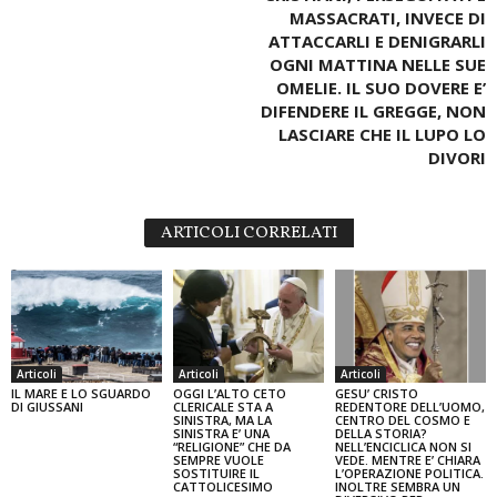
MASSACRATI, INVECE DI
ATTACCARLI E DENIGRARLI
OGNI MATTINA NELLE SUE
OMELIE. IL SUO DOVERE E’
DIFENDERE IL GREGGE, NON
LASCIARE CHE IL LUPO LO
DIVORI
ARTICOLI CORRELATI
Articoli
Articoli
Articoli
IL MARE E LO SGUARDO
OGGI L’ALTO CETO
GESU’ CRISTO
DI GIUSSANI
CLERICALE STA A
REDENTORE DELL’UOMO,
SINISTRA, MA LA
CENTRO DEL COSMO E
SINISTRA E’ UNA
DELLA STORIA?
“RELIGIONE” CHE DA
NELL’ENCICLICA NON SI
SEMPRE VUOLE
VEDE. MENTRE E’ CHIARA
SOSTITUIRE IL
L’OPERAZIONE POLITICA.
CATTOLICESIMO
INOLTRE SEMBRA UN