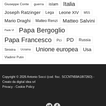
Italia
islam
guerra
Giuseppe Conte
Joseph Ratzinger
Leone XIV
Lega
M5S
Matteo Salvini
Mario Draghi
Matteo Renzi
Papa Bergoglio
Paolo VI
Papa Francesco
PD
Russia
Pci
Unione europea
Usa
Sinistra
Ucraina
Vladimir Putin
Copyright © 2026 Antonio Socci (cod. fisc. SCCNTN59A18I726O) -
Creato da
digital idea srl
Privacy
-
Cookie Policy