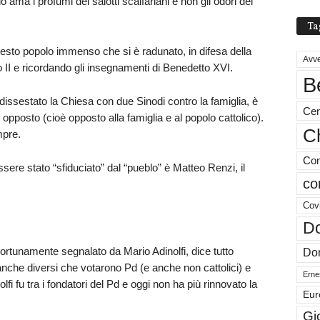
o ama i profumi dei salotti scalfariani e non gli odori del
Ta
sto popolo immenso che si è radunato, in difesa della
Avve
 II e ricordando gli insegnamenti di Benedetto XVI.
B
dissestato la Chiesa con due Sinodi contro la famiglia, è
Cen
pposto (cioè opposto alla famiglia e al popolo cattolico).
Ch
mpre.
Com
ere stato “sfiduciato” dal “pueblo” è Matteo Renzi, il
co
Cov
Do
ortunamente segnalato da Mario Adinolfi, dice tutto
Don
nche diversi che votarono Pd (e anche non cattolici) e
Ernes
lfi fu tra i fondatori del Pd e oggi non ha più rinnovato la
Eur
Gi