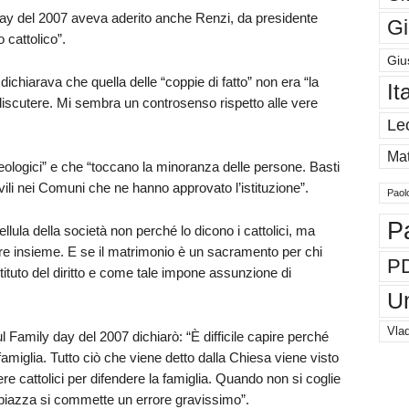
 day del 2007 aveva aderito anche Renzi, da presidente
Gi
 cattolico”.
Giu
ichiarava che quella delle “coppie di fatto” non era “la
It
 discutere. Mi sembra un controsenso rispetto alle vere
Le
Mat
logici” e che “toccano la minoranza delle persone. Basti
civili nei Comuni che ne hanno approvato l’istituzione”.
Paol
P
cellula della società non perché lo dicono i cattolici, ma
re insieme. E se il matrimonio è un sacramento per chi
P
ituto del diritto e come tale impone assunzione di
U
Vlad
Sul Family day del 2007 dichiarò: “È difficile capire perché
famiglia. Tutto ciò che viene detto dalla Chiesa viene visto
 cattolici per difendere la famiglia. Quando non si coglie
in piazza si commette un errore gravissimo”.