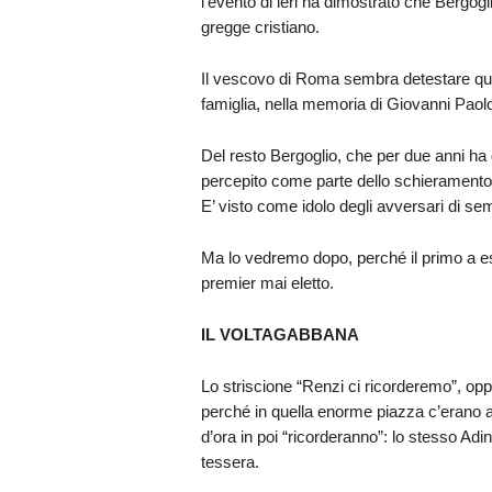
l’evento di ieri ha dimostrato che Bergogli
gregge cristiano.
Il vescovo di Roma sembra detestare que
famiglia, nella memoria di Giovanni Paolo
Del resto Bergoglio, che per due anni ha 
percepito come parte dello schieramento o
E’ visto come idolo degli avversari di se
Ma lo vedremo dopo, perché il primo a ess
premier mai eletto.
IL VOLTAGABBANA
Lo striscione “Renzi ci ricorderemo”, opp
perché in quella enorme piazza c’erano a
d’ora in poi “ricorderanno”: lo stesso Adino
tessera.