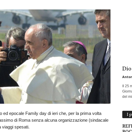
Dio
Anton
Il 25 
Giorna
del mio
ed epocale Family day di ieri che, per la prima volta
I 
co Massimo di Roma senza alcuna organizzazione (sindacale
REF
a viaggi spesati.
BOC