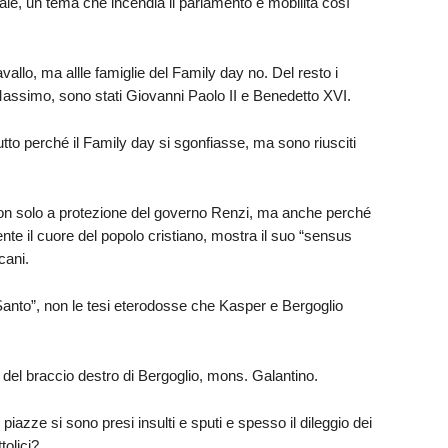
tale, un tema che incendia il parlamento e mobilita così
vallo, ma allle famiglie del Family day no. Del resto i
co Massimo, sono stati Giovanni Paolo II e Benedetto XVI.
utto perché il Family day si sgonfiasse, ma sono riusciti
on solo a protezione del governo Renzi, ma anche perché
e il cuore del popolo cristiano, mostra il suo “sensus
cani.
Santo”, non le tesi eterodosse che Kasper e Bergoglio
del braccio destro di Bergoglio, mons. Galantino.
e piazze si sono presi insulti e sputi e spesso il dileggio dei
tolici?