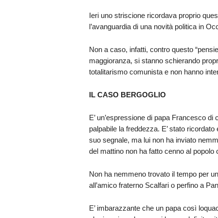
Ieri uno striscione ricordava proprio que
l’avanguardia di una novità politica in Oc
Non a caso, infatti, contro questo “pensie
maggioranza, si stanno schierando proprio
totalitarismo comunista e non hanno inten
IL CASO BERGOGLIO
E’ un’espressione di papa Francesco di cu
palpabile la freddezza. E’ stato ricordat
suo segnale, ma lui non ha inviato nemme
del mattino non ha fatto cenno al popolo cr
Non ha nemmeno trovato il tempo per una 
all’amico fraterno Scalfari o perfino a Pan
E’ imbarazzante che un papa così loquace