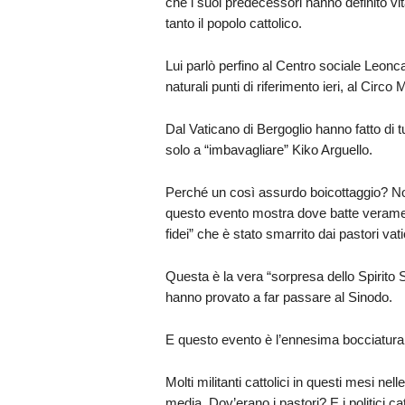
che i suoi predecessori hanno definito vi
tanto il popolo cattolico.
Lui parlò perfino al Centro sociale Leonca
naturali punti di riferimento ieri, al Cir
Dal Vaticano di Bergoglio hanno fatto di t
solo a “imbavagliare” Kiko Arguello.
Perché un così assurdo boicottaggio? N
questo evento mostra dove batte verament
fidei” che è stato smarrito dai pastori vati
Questa è la vera “sorpresa dello Spirito 
hanno provato a far passare al Sinodo.
E questo evento è l’ennesima bocciatura 
Molti militanti cattolici in questi mesi nell
media. Dov’erano i pastori? E i politici cat