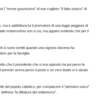
 “errore gravissimo” di non cogliere “il fatto storico” di
te, ma è addirittura lui il promotore di una legge peggiore di
ale metamorfosi non si sa, ma appare evidente che per il
orti si sono sentiti quando una signora slovena ha
dum per la famiglia.
tto che il presidente che si era opposto ha poi perso le
il premier aveva perso il posto e un vero boato si è alzato
lle del popolo cattolico, per compiacere il “pensiero unico”
efiniva “la dittatura del relativismo”.