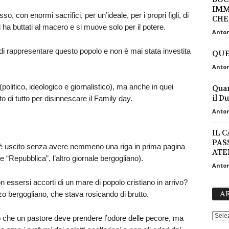
IMM
, con enormi sacrifici, per un’ideale, per i propri figli, di
CH
li ha buttati al macero e si muove solo per il potere.
Anton
 di rappresentare questo popolo e non è mai stata investita
QUE
Anton
politico, ideologico e giornalistico), ma anche in quei
Quan
il D
o di tutto per disinnescare il Family day.
Anton
IL 
PASS
o è uscito senza avere nemmeno una riga in prima pagina
ATEI
“Repubblica”, l’altro giornale bergogliano).
Anton
essersi accorti di un mare di popolo cristiano in arrivo?
AR
o bergogliano, che stava rosicando di brutto.
o che un pastore deve prendere l’odore delle pecore, ma