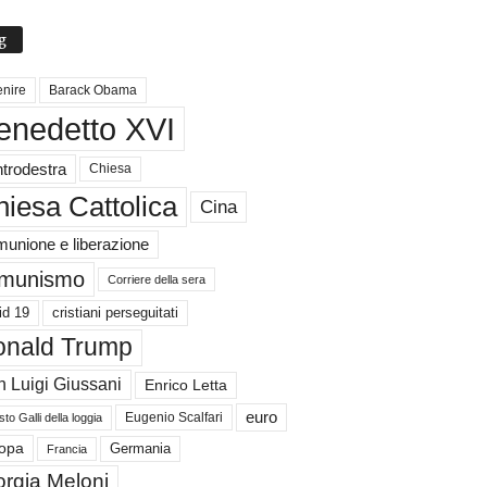
g
nire
Barack Obama
enedetto XVI
trodestra
Chiesa
iesa Cattolica
Cina
unione e liberazione
munismo
Corriere della sera
id 19
cristiani perseguitati
nald Trump
 Luigi Giussani
Enrico Letta
euro
Eugenio Scalfari
to Galli della loggia
Germania
opa
Francia
orgia Meloni