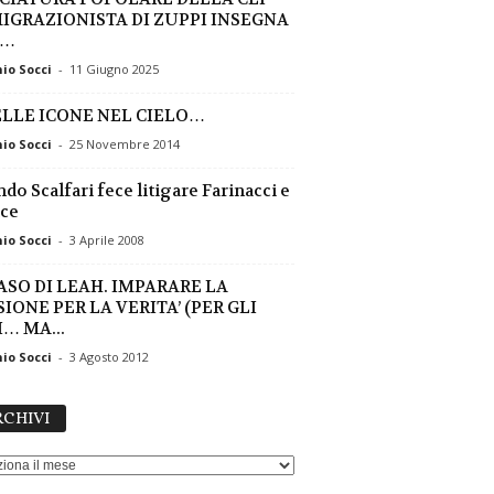
IGRAZIONISTA DI ZUPPI INSEGNA
E…
io Socci
-
11 Giugno 2025
LLE ICONE NEL CIELO…
io Socci
-
25 Novembre 2014
do Scalfari fece litigare Farinacci e
uce
io Socci
-
3 Aprile 2008
CASO DI LEAH. IMPARARE LA
IONE PER LA VERITA’ (PER GLI
… MA...
io Socci
-
3 Agosto 2012
ARCHIVI
CHIVI