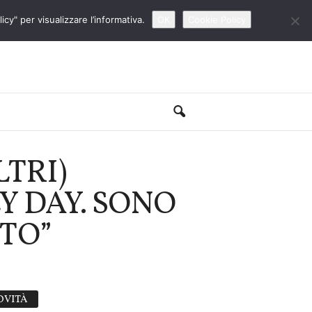
cy" per visualizzare l’informativa.
OK
Cookie Policy
LTRI)
Y DAY. SONO
NTO”
OVITÀ