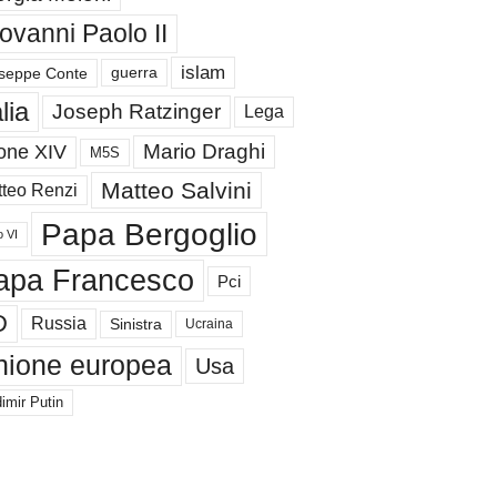
ovanni Paolo II
islam
guerra
seppe Conte
alia
Joseph Ratzinger
Lega
Mario Draghi
one XIV
M5S
Matteo Salvini
teo Renzi
Papa Bergoglio
o VI
apa Francesco
Pci
D
Russia
Sinistra
Ucraina
nione europea
Usa
imir Putin