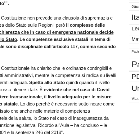
to’”
.
Giu
It
ra Costituzione non prevede una clausola di supremazia e
a dello Stato sulle Regioni, però
il complesso delle
Le
 chiarezza che in caso di emergenza nazionale decide
lo Stato
.
Le competenze esclusive statali in tema di
Mat
nale sono disciplinate dall’articolo 117, comma secondo
Paol
P
ostituzionale ha chiarito che le ordinanze contingibili e
i amministrativi, mentre la competenza si radica su livelli
P
erati adeguati.
Spetta allo Stato
quindi quando il livello
U
possa ritenersi tale.
È evidente che nel caso di Covid
tere transnazionale, il livello adeguato per le misure
Vlad
o statale
. Lo dico perché è necessario sottolineare come
cisato che anche nelle materie di competenza
tela della salute, lo Stato nel caso di inadeguatezza da
nzione legislativa. Ricordo all’Aula – ha concluso – le
04 e la sentenza 246 del 2019”.