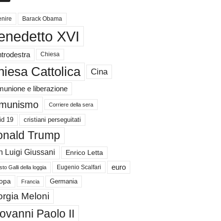
nire
Barack Obama
enedetto XVI
trodestra
Chiesa
iesa Cattolica
Cina
unione e liberazione
munismo
Corriere della sera
id 19
cristiani perseguitati
nald Trump
 Luigi Giussani
Enrico Letta
euro
Eugenio Scalfari
to Galli della loggia
Germania
opa
Francia
orgia Meloni
ovanni Paolo II