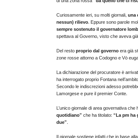
di una zona rossa
“da quello che ci ri
Curiosamente ieri, su molti giornali,
una 
nessun) rilievo
. Eppure sono parole mol
sempre sostenuto il governatore lom
spettava al Governo, visto che aveva già i
Del resto
proprio dal governo
era già st
zone rosse attorno a Codogno e Vò euga
La dichiarazione del procuratore è arrivat
ha interrogato proprio Fontana nell’ambit
Secondo le indiscrezioni adesso potrebbe
Lamorgese e pure il premier Conte.
L’unico giornale di area governativa che h
quotidiano”
che ha titolato:
“La pm ha g
due”
.
Il giornale sostiene infatti che in base al