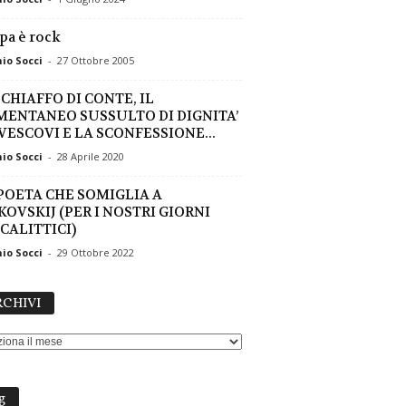
apa è rock
io Socci
-
27 Ottobre 2005
SCHIAFFO DI CONTE, IL
ENTANEO SUSSULTO DI DIGNITA’
 VESCOVI E LA SCONFESSIONE...
io Socci
-
28 Aprile 2020
POETA CHE SOMIGLIA A
KOVSKIJ (PER I NOSTRI GIORNI
CALITTICI)
io Socci
-
29 Ottobre 2022
ARCHIVI
CHIVI
g