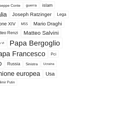
islam
guerra
seppe Conte
alia
Joseph Ratzinger
Lega
Mario Draghi
one XIV
M5S
Matteo Salvini
teo Renzi
Papa Bergoglio
o VI
apa Francesco
Pci
D
Russia
Sinistra
Ucraina
nione europea
Usa
imir Putin