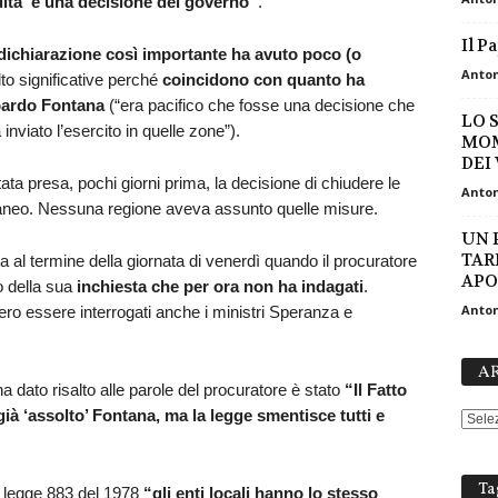
sulta è una decisione del governo”
.
Il P
dichiarazione così importante ha avuto poco (o
Anton
to significative perché
coincidono
con quanto ha
bardo Fontana
(“era pacifico che fosse una decisione che
LO 
nviato l’esercito in quelle zone”).
MOM
DEI
ata presa, pochi giorni prima, la decisione di chiudere le
Anton
neo. Nessuna regione aveva assunto quelle misure.
UN 
TAR
a al termine della giornata di venerdì quando il procuratore
APO
o della sua
inchiesta che per ora non ha indagati
.
Anton
ro essere interrogati anche i ministri Speranza e
AR
a dato risalto alle parole del procuratore è stato
“Il Fatto
ià ‘assolto’ Fontana, ma la legge smentisce tutti e
Ta
la legge 883 del 1978
“gli enti locali hanno lo stesso