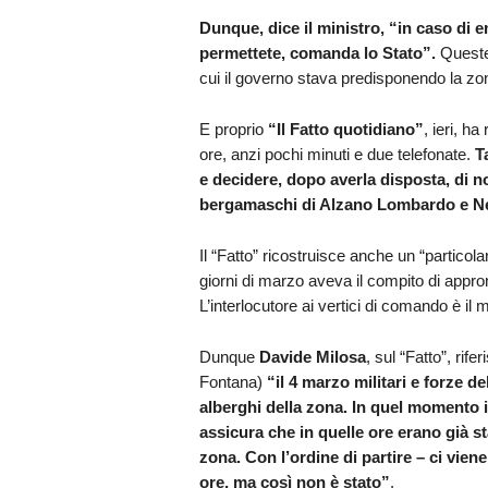
Dunque, dice il ministro, “in caso di 
permettete, comanda lo Stato”.
Queste
cui il governo stava predisponendo la z
E proprio
“Il Fatto quotidiano”
, ieri, ha
ore, anzi pochi minuti e due telefonate.
T
e decidere, dopo averla disposta, di no
bergamaschi di Alzano Lombardo e 
Il “Fatto” ricostruisce anche un “particola
giorni di marzo aveva il compito di appro
L’interlocutore ai vertici di comando è il m
Dunque
Davide Milosa
, sul “Fatto”, rif
Fontana)
“il 4 marzo militari e forze de
alberghi della zona. In quel momento il
assicura che in quelle ore erano già st
zona. Con l’ordine di partire – ci vie
ore, ma così non è stato”
.