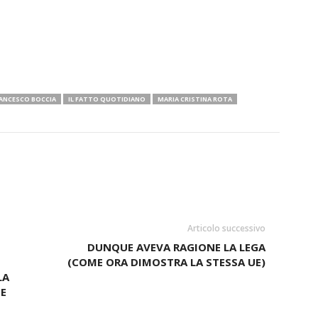
ANCESCO BOCCIA
IL FATTO QUOTIDIANO
MARIA CRISTINA ROTA
Articolo successivo
DUNQUE AVEVA RAGIONE LA LEGA
(COME ORA DIMOSTRA LA STESSA UE)
LA
E