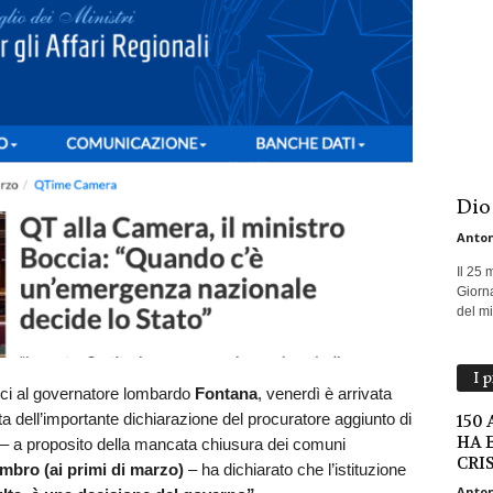
Dio
Anton
Il 25 
Giorna
del mio
I 
itici al governatore lombardo
Fontana
, venerdì è arrivata
atta dell’importante dichiarazione del procuratore aggiunto di
150
HA 
e – a proposito della mancata chiusura dei comuni
CRI
bro (ai primi di marzo)
– ha dichiarato che l’istituzione
Anton