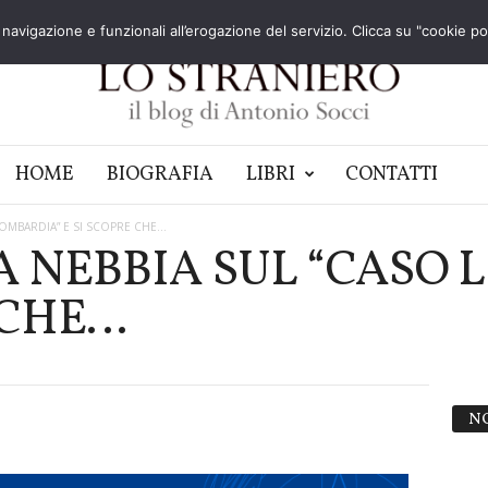
navigazione e funzionali all’erogazione del servizio. Clicca su "cookie poli
HOME
BIOGRAFIA
LIBRI
CONTATTI
 LOMBARDIA” E SI SCOPRE CHE…
A NEBBIA SUL “CASO
 CHE…
N