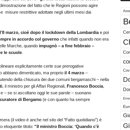
 dimostrazione del fatto che le Regioni possono agire
Avve
 misure restrittive adottate negli ultimi mesi dai
B
Cen
l’8 marzo, cioè dopo il lockdown della Lombardia
e poi
empre in accordo col governo
che infatti quando non era
Ch
delle Marche, quando
impugnò – a fine febbraio –
e le scuole
.
Com
co
tolineare esplicitamente certe sue prerogative
Cov
lo abbiano dimenticato, ma proprio
il 4 marzo
–
Do
scutendo della chiusura dei due comuni bergamaschi – nella
ti
, il ministro per gli Affari Regionali,
Francesco Boccia
,
Don
 e – se si ascoltano oggi le sue parole – suonano
Ernes
rocuratore di Bergamo
(e con quanto ha sempre
Eur
Gi
amera (il video è anche nel sito del “Fatto quotidiano”) è
Gi
 eloquente titolo:
“Il ministro Boccia: ‘Quando c’è