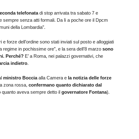
econda telefonata
di stop arrivata tra sabato 7 e
sempre senza atti formali. Da lì a poche ore il Dpcm
comuni della Lombardia”.
i e forze dell’ordine sono stati inviati sul posto e alloggiati
 “a regime in pochissime ore”, e la sera dell’8 marzo
sono
hi. Perché?
E’ a Roma, nei palazzi governativi, che
arcia indietro
.
al
ministro Boccia
alla Camera e
la notizia delle forze
la zona rossa,
confermano quanto dichiarato dal
 quanto aveva sempre detto il
governatore Fontana
).