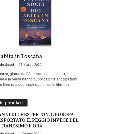
 abita in Toscana
io Socci
-
28 Marzo 2020
marzo, giorno dell’Annunciazione, Libero, Il
le e la Verità hanno pubblicato tre anticipazioni
 libro (già oggi sugli scaffali delle librerie),...
più popolari
 ANNI DI CHESTERTON. L’EUROPA
ESPORTATO IL PEGGIO INVECE DEL
STIANESIMO E ORA...
io Socci
-
1 Giugno 2024