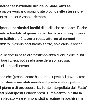
emergenza nazionale decide lo Stato, anzi se
 parole venivano pronunciate proprio
nelle stesse ore
in
ona rossa per Alzano e Nembro.
 riportato
particolari inediti
di quello che accadde: “Poche
anto è bastato al governo per tornare sui propri passi
n istituire più la zona rossa attorno ai comuni
Nembro
. Nessun documento scritto, solo ordini a voce”.
re inedito” in base alla “testimonianza di chi in quei primi
ntare i
check point
nelle aree della zona rossa.
inistero dell’Interno”.
erisce che (proprio come ha sempre ripetuto il governatore
ll’ordine sono stati inviati sul posto e alloggiati in
 piano è di procedere. La fonte interpellata dal ‘Fatto’
ati predisposti i
check point
. Circa cento in tutta la
ne spiegato – saremmo andati a regime in pochissime