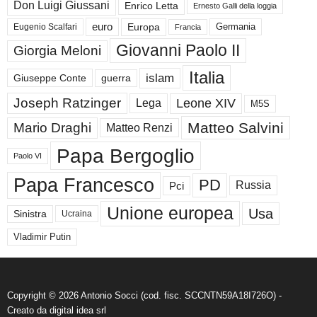
Don Luigi Giussani
Enrico Letta
Ernesto Galli della loggia
euro
Germania
Europa
Eugenio Scalfari
Francia
Giovanni Paolo II
Giorgia Meloni
Italia
islam
guerra
Giuseppe Conte
Joseph Ratzinger
Leone XIV
Lega
M5S
Matteo Salvini
Mario Draghi
Matteo Renzi
Papa Bergoglio
Paolo VI
Papa Francesco
PD
Russia
Pci
Unione europea
Usa
Sinistra
Ucraina
Vladimir Putin
Copyright © 2026 Antonio Socci (cod. fisc. SCCNTN59A18I726O) -
Creato da
digital idea srl