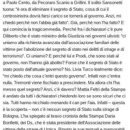
a Paolo Cento, da Pecoraro Scanio a Grillini. Il solito Sansonetti
tuona: “è ora di eliminare il segreto di Stato, cosa di cui il
centrosinistra dovrà farsi carico se tornerà al governo. Anzi, mi
chiedo perché non l’abbia già fatto”. Già, perché non l’ha fatto? E
qui comincia la tragicommedia. Perché fra i dichiaratori c’è pure
Diliberto che è stato ministro della Giustizia nei governi ulivisti: “ci
uniamo alla richiesta avanzata dall’associazione familiari delle
vittime per l’abolizione del segreto di stato nei delitti di strage e di
terrorismo”. Ci uniamo? E perché lui e Prodi, che sono stati al
governo, non l’hanno già abolito? Forse che il segreto di Stato è
stato posto dall’attuale governo? No. Livia Turco lealmente dice:
“mi chiedo che cosa c’entri questo governo”. Infatti non c’entra
nulla. Tremonti viene fischiato a prescindere. Ma allora chi l’ha
messo quel segreto? Anzi, c’è davero? Mattia Feltri della Stampa
è andato da tutti i dichiaratori chiedendo loro se sono sicuri che ci
sia. Tutti hanno nicchiato menando il can per l’aia. Infatti – questa
è la scoperta – non c’è nessun segreto di Stato sulla strage di
Bologna. L’ha spiegato al bravo cronista della Stampa Daria
Bonfietti, dei Ds, che è stata presidente dell’Associazione delle
vittime della strage di Ustica. Riporto le sue testuali e memorabili