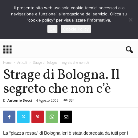
Il presente sito web usa solo cookie tecnici necessari alla
navigazione e funzionali all’erogazione del servizio. Clicca su
"cookie policy" per visualizzare l’informativa.
OK
Cookie Policy
L
o
S
Home
Articoli
Strage di Bologna. Il segreto che non c’è
t
Strage di Bologna. Il
r
a
segreto che non c’è
n
i
e
Di
Antonio Socci
-
4 Agosto 2005
334
r
o
La “piazza rossa” di Bologna ieri è stata deprecata da tutti per i