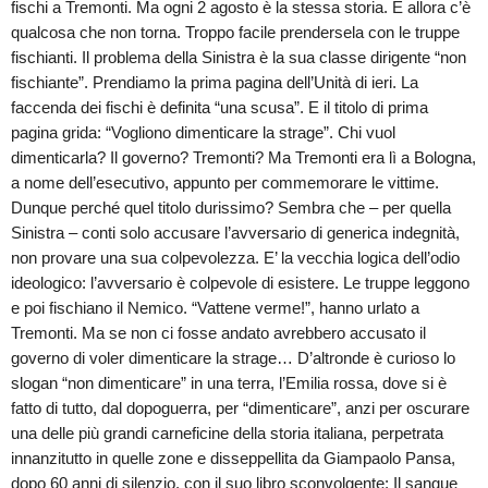
fischi a Tremonti. Ma ogni 2 agosto è la stessa storia. E allora c’è
qualcosa che non torna. Troppo facile prendersela con le truppe
fischianti. Il problema della Sinistra è la sua classe dirigente “non
fischiante”. Prendiamo la prima pagina dell’Unità di ieri. La
faccenda dei fischi è definita “una scusa”. E il titolo di prima
pagina grida: “Vogliono dimenticare la strage”. Chi vuol
dimenticarla? Il governo? Tremonti? Ma Tremonti era lì a Bologna,
a nome dell’esecutivo, appunto per commemorare le vittime.
Dunque perché quel titolo durissimo? Sembra che – per quella
Sinistra – conti solo accusare l’avversario di generica indegnità,
non provare una sua colpevolezza. E’ la vecchia logica dell’odio
ideologico: l’avversario è colpevole di esistere. Le truppe leggono
e poi fischiano il Nemico. “Vattene verme!”, hanno urlato a
Tremonti. Ma se non ci fosse andato avrebbero accusato il
governo di voler dimenticare la strage… D’altronde è curioso lo
slogan “non dimenticare” in una terra, l’Emilia rossa, dove si è
fatto di tutto, dal dopoguerra, per “dimenticare”, anzi per oscurare
una delle più grandi carneficine della storia italiana, perpetrata
innanzitutto in quelle zone e disseppellita da Giampaolo Pansa,
dopo 60 anni di silenzio, con il suo libro sconvolgente: Il sangue