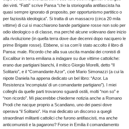
dei vinti.
“Fatti” scrive Pansa “che la storiografia antifascista ha
quasi sempre ignorato di proposito, per opportunismo partitico o
per faziosità ideologica”. Si tratta di un massacro (circa 20 mila
vittime) di cui si macchiarono bande partigiane rosse non solo per
odio ideologico o di classe, ma perché alcune volevano dare inizio
alla rivoluzione (in quella terra dove due decenni dopo nacquero le
prime Brigate rosse). Ebbene, si sa com’è stato accolto il libro di
Pansa: male. Ricordo che alla sua uscita mandai dei cronisti di
Excalibur in terra emiliana a indagare su due vittime cattoliche:
erano due partigiani bianchi, il mitico Giorgio Morelli, detto “Il
Solitario”, e il “Comandante Azor”, cioè Mario Simonazzi (a cui la
nipote Daniela ha appena dedicato un bel libro: “Azor. La
Resistenza ‘incompiuta’ di un comandante partigiano”). I miei
colleghi da quelle parti trovarono sguardi ostili, molti “non so” e
“non ricordo”. Mi piacerebbe chiederne notizia anche a Romano
Prodi che nacque proprio a Scandiano, uno dei paesi dove
operava “il Solitario”. Ha mai dedicato un discorso a quegli
straordinari militanti cattolici che furono antifascisti, ma anche
anticomunisti e la pagarono? Forse in Emilia il comandamento