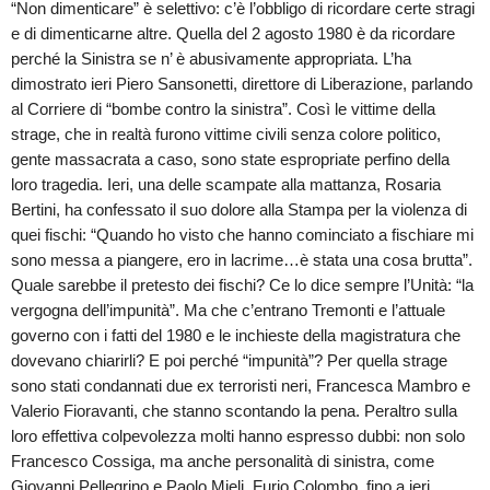
“Non dimenticare” è selettivo: c’è l’obbligo di ricordare certe stragi
e di dimenticarne altre. Quella del 2 agosto 1980 è da ricordare
perché la Sinistra se n’ è abusivamente appropriata. L’ha
dimostrato ieri Piero Sansonetti, direttore di Liberazione, parlando
al Corriere di “bombe contro la sinistra”. Così le vittime della
strage, che in realtà furono vittime civili senza colore politico,
gente massacrata a caso, sono state espropriate perfino della
loro tragedia. Ieri, una delle scampate alla mattanza, Rosaria
Bertini, ha confessato il suo dolore alla Stampa per la violenza di
quei fischi: “Quando ho visto che hanno cominciato a fischiare mi
sono messa a piangere, ero in lacrime…è stata una cosa brutta”.
Quale sarebbe il pretesto dei fischi? Ce lo dice sempre l’Unità: “la
vergogna dell’impunità”. Ma che c’entrano Tremonti e l’attuale
governo con i fatti del 1980 e le inchieste della magistratura che
dovevano chiarirli? E poi perché “impunità”? Per quella strage
sono stati condannati due ex terroristi neri, Francesca Mambro e
Valerio Fioravanti, che stanno scontando la pena. Peraltro sulla
loro effettiva colpevolezza molti hanno espresso dubbi: non solo
Francesco Cossiga, ma anche personalità di sinistra, come
Giovanni Pellegrino e Paolo Mieli. Furio Colombo, fino a ieri