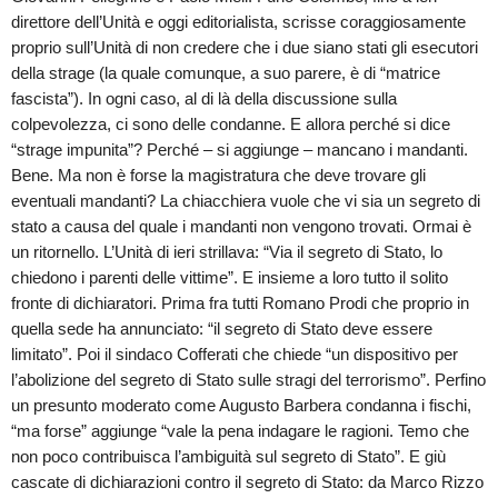
direttore dell’Unità e oggi editorialista, scrisse coraggiosamente
proprio sull’Unità di non credere che i due siano stati gli esecutori
della strage (la quale comunque, a suo parere, è di “matrice
fascista”). In ogni caso, al di là della discussione sulla
colpevolezza, ci sono delle condanne. E allora perché si dice
“strage impunita”? Perché – si aggiunge – mancano i mandanti.
Bene. Ma non è forse la magistratura che deve trovare gli
eventuali mandanti? La chiacchiera vuole che vi sia un segreto di
stato a causa del quale i mandanti non vengono trovati. Ormai è
un ritornello. L’Unità di ieri strillava: “Via il segreto di Stato, lo
chiedono i parenti delle vittime”. E insieme a loro tutto il solito
fronte di dichiaratori. Prima fra tutti Romano Prodi che proprio in
quella sede ha annunciato: “il segreto di Stato deve essere
limitato”. Poi il sindaco Cofferati che chiede “un dispositivo per
l’abolizione del segreto di Stato sulle stragi del terrorismo”. Perfino
un presunto moderato come Augusto Barbera condanna i fischi,
“ma forse” aggiunge “vale la pena indagare le ragioni. Temo che
non poco contribuisca l’ambiguità sul segreto di Stato”. E giù
cascate di dichiarazioni contro il segreto di Stato: da Marco Rizzo