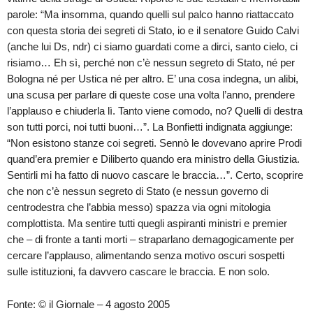
parole: “Ma insomma, quando quelli sul palco hanno riattaccato
con questa storia dei segreti di Stato, io e il senatore Guido Calvi
(anche lui Ds, ndr) ci siamo guardati come a dirci, santo cielo, ci
risiamo… Eh sì, perché non c’è nessun segreto di Stato, né per
Bologna né per Ustica né per altro. E’ una cosa indegna, un alibi,
una scusa per parlare di queste cose una volta l’anno, prendere
l’applauso e chiuderla lì. Tanto viene comodo, no? Quelli di destra
son tutti porci, noi tutti buoni…”. La Bonfietti indignata aggiunge:
“Non esistono stanze coi segreti. Sennò le dovevano aprire Prodi
quand’era premier e Diliberto quando era ministro della Giustizia.
Sentirli mi ha fatto di nuovo cascare le braccia…”. Certo, scoprire
che non c’è nessun segreto di Stato (e nessun governo di
centrodestra che l’abbia messo) spazza via ogni mitologia
complottista. Ma sentire tutti quegli aspiranti ministri e premier
che – di fronte a tanti morti – straparlano demagogicamente per
cercare l’applauso, alimentando senza motivo oscuri sospetti
sulle istituzioni, fa davvero cascare le braccia. E non solo.
Fonte: © il Giornale – 4 agosto 2005