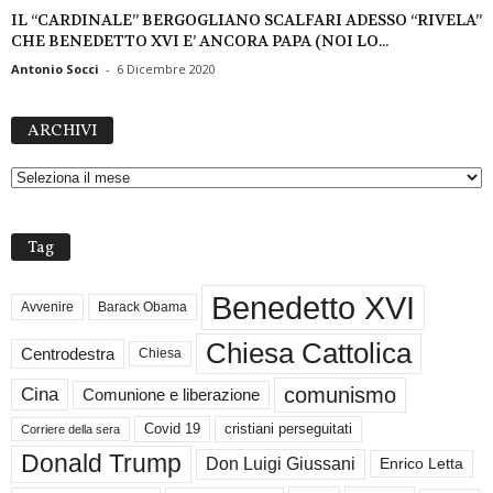
IL “CARDINALE” BERGOGLIANO SCALFARI ADESSO “RIVELA”
CHE BENEDETTO XVI E’ ANCORA PAPA (NOI LO...
Antonio Socci
-
6 Dicembre 2020
A
ARCHIVI
R
C
H
I
V
Tag
I
Benedetto XVI
Avvenire
Barack Obama
Chiesa Cattolica
Centrodestra
Chiesa
comunismo
Cina
Comunione e liberazione
Covid 19
cristiani perseguitati
Corriere della sera
Donald Trump
Don Luigi Giussani
Enrico Letta