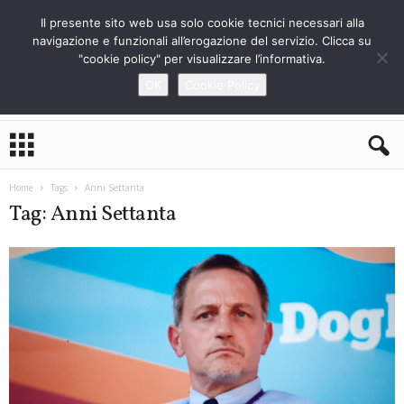
Il presente sito web usa solo cookie tecnici necessari alla
navigazione e funzionali all’erogazione del servizio. Clicca su
"cookie policy" per visualizzare l’informativa.
OK
Cookie Policy
L
o
S
t
Home
Tags
Anni Settanta
r
Tag: Anni Settanta
a
n
i
e
r
o