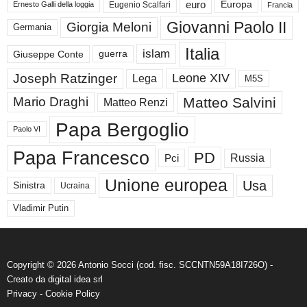
euro
Europa
Eugenio Scalfari
Ernesto Galli della loggia
Francia
Giovanni Paolo II
Giorgia Meloni
Germania
Italia
islam
guerra
Giuseppe Conte
Joseph Ratzinger
Leone XIV
Lega
M5S
Matteo Salvini
Mario Draghi
Matteo Renzi
Papa Bergoglio
Paolo VI
Papa Francesco
PD
Russia
Pci
Unione europea
Usa
Sinistra
Ucraina
Vladimir Putin
Copyright © 2026 Antonio Socci (cod. fisc. SCCNTN59A18I726O) -
Creato da
digital idea srl
Privacy
-
Cookie Policy