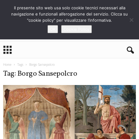
Il presente sito web usa solo cookie tecnici necessari alla
navigazione e funzionali all’erogazione del servizio. Clicca su
"cookie policy" per visualizzare l’informativa.
OK
Cookie Policy
L
o
S
t
Home
Tags
Borgo Sansepolcro
r
Tag: Borgo Sansepolcro
a
n
i
e
r
o