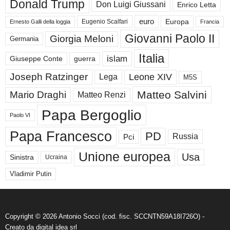
Donald Trump
Don Luigi Giussani
Enrico Letta
euro
Europa
Eugenio Scalfari
Ernesto Galli della loggia
Francia
Giovanni Paolo II
Giorgia Meloni
Germania
Italia
islam
guerra
Giuseppe Conte
Joseph Ratzinger
Leone XIV
Lega
M5S
Matteo Salvini
Mario Draghi
Matteo Renzi
Papa Bergoglio
Paolo VI
Papa Francesco
PD
Russia
Pci
Unione europea
Usa
Sinistra
Ucraina
Vladimir Putin
Copyright © 2026 Antonio Socci (cod. fisc. SCCNTN59A18I726O) -
Creato da
digital idea srl