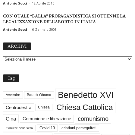
Antonio Socci
-
12 Aprile 2016
CON QUALE “BALLA” PROPAGANDISTICA SI OTTENNE LA
LEGALIZZAZIONE DELL’ABORTO IN ITALIA
Antonio Socci
-
6 Gennaio 2008
A
ARCHIVI
R
C
H
I
V
Tag
I
Benedetto XVI
Avvenire
Barack Obama
Chiesa Cattolica
Centrodestra
Chiesa
comunismo
Cina
Comunione e liberazione
Covid 19
cristiani perseguitati
Corriere della sera