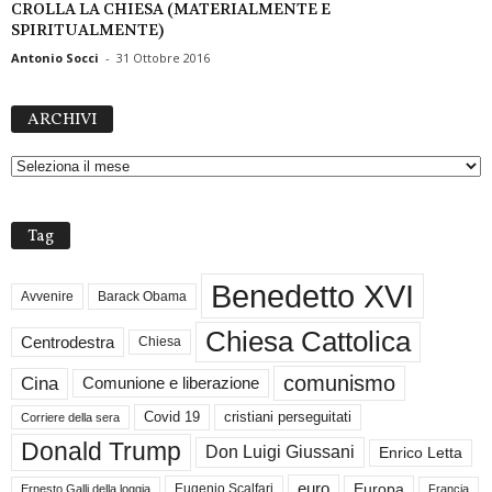
CROLLA LA CHIESA (MATERIALMENTE E
SPIRITUALMENTE)
Antonio Socci
-
31 Ottobre 2016
A
ARCHIVI
R
C
H
I
V
Tag
I
Benedetto XVI
Avvenire
Barack Obama
Chiesa Cattolica
Centrodestra
Chiesa
comunismo
Cina
Comunione e liberazione
Covid 19
cristiani perseguitati
Corriere della sera
Donald Trump
Don Luigi Giussani
Enrico Letta
euro
Europa
Eugenio Scalfari
Ernesto Galli della loggia
Francia