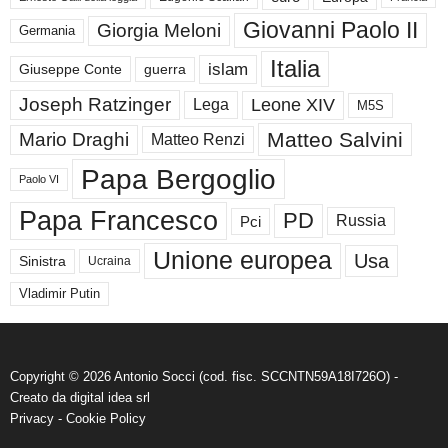
Giovanni Paolo II
Giorgia Meloni
Germania
Italia
islam
guerra
Giuseppe Conte
Joseph Ratzinger
Leone XIV
Lega
M5S
Matteo Salvini
Mario Draghi
Matteo Renzi
Papa Bergoglio
Paolo VI
Papa Francesco
PD
Russia
Pci
Unione europea
Usa
Sinistra
Ucraina
Vladimir Putin
Copyright © 2026 Antonio Socci (cod. fisc. SCCNTN59A18I726O) -
Creato da
digital idea srl
Privacy
-
Cookie Policy