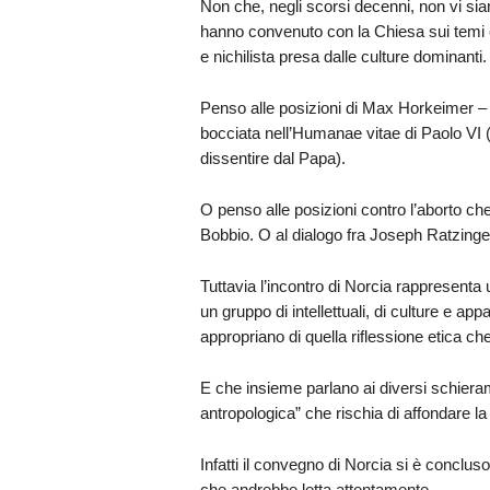
Non che, negli scorsi decenni, non vi siano
hanno convenuto con la Chiesa sui temi et
e nichilista presa dalle culture dominanti.
Penso alle posizioni di Max Horkeimer – f
bocciata nell’Humanae vitae di Paolo VI (p
dissentire dal Papa).
O penso alle posizioni contro l’aborto c
Bobbio. O al dialogo fra Joseph Ratzing
Tuttavia l’incontro di Norcia rappresenta
un gruppo di intellettuali, di culture e ap
appropriano di quella riflessione etica che
E che insieme parlano ai diversi schieram
antropologica” che rischia di affondare la 
Infatti il convegno di Norcia si è conclu
che andrebbe letta attentamente.