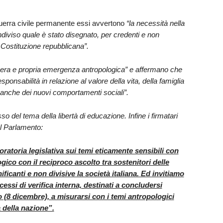
 guerra civile permanente essi avvertono
“la necessità nella
iviso quale è stato disegnato, per credenti e non
a Costituzione repubblicana”.
vera e propria emergenza antropologica” e affermano che
sponsabilità in relazione al valore della vita, della famiglia
ce anche dei nuovi comportamenti sociali”.
esso del tema della libertà di educazione. Infine i firmatari
al Parlamento:
ratoria legislativa sui temi eticamente sensibili con
logico con il reciproco ascolto tra sostenitori delle
ificanti e non divisive la società italiana. Ed invitiamo
cessi di verifica interna, destinati a concludersi
(8 dicembre), a misurarsi con i temi antropologici
 della nazione”.