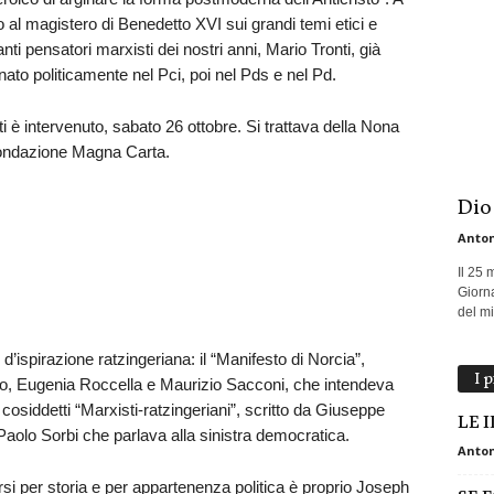
o al magistero di Benedetto XVI sui grandi temi etici e
nti pensatori marxisti dei nostri anni, Mario Tronti, già
ato politicamente nel Pci, poi nel Pds e nel Pd.
i è intervenuto, sabato 26 ottobre. Si trattava della Nona
 Fondazione Magna Carta.
Dio
Anton
Il 25 
Giorna
del mio
 d’ispirazione ratzingeriana: il “Manifesto di Norcia”,
I 
lo, Eugenia Roccella e Maurizio Sacconi, che intendeva
 cosiddetti “Marxisti-ratzingeriani”, scritto da Giuseppe
LE 
Paolo Sorbi che parlava alla sinistra democratica.
Anton
iversi per storia e per appartenenza politica è proprio Joseph