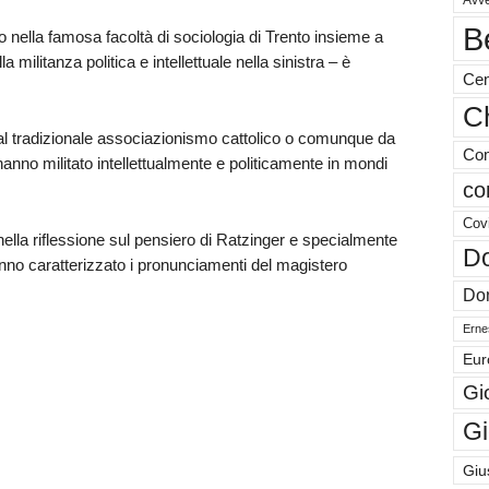
Avve
B
to nella famosa facoltà di sociologia di Trento insieme a
militanza politica e intellettuale nella sinistra – è
Cen
Ch
tradizionale associazionismo cattolico o comunque da
Com
 hanno militato intellettualmente e politicamente in mondi
co
Cov
nella riflessione sul pensiero di Ratzinger e specialmente
Do
anno caratterizzato i pronunciamenti del magistero
Don
Ernes
Eur
Gi
Gi
Giu