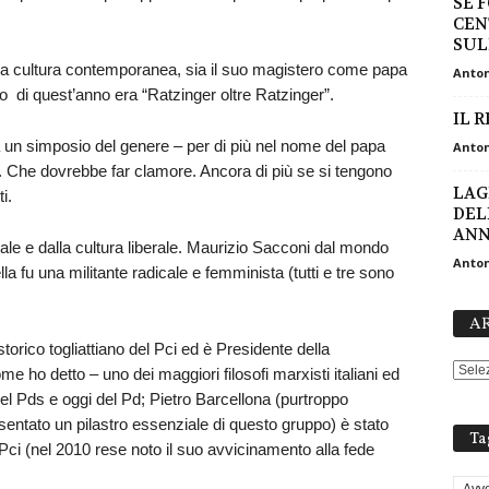
SE 
CEN
SUL
lla cultura contemporanea, sia il suo magistero come papa
Anton
gno di quest’anno era “Ratzinger oltre Ratzinger”.
IL 
a un simposio del genere – per di più nel nome del papa
Anton
 Che dovrebbe far clamore. Ancora di più se si tengono
LAG
i.
DELL
ANNI
cale e dalla cultura liberale. Maurizio Sacconi dal mondo
Anton
a fu una militante radicale e femminista (tutti e tre sono
AR
torico togliattiano del Pci ed è Presidente della
 ho detto – uno dei maggiori filosofi marxisti italiani ed
del Pds e oggi del Pd; Pietro Barcellona (purtroppo
tato un pilastro essenziale di questo gruppo) è stato
Ta
 Pci (nel 2010 rese noto il suo avvicinamento alla fede