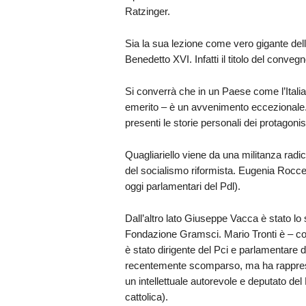
Ratzinger.
Sia la sua lezione come vero gigante de
Benedetto XVI. Infatti il titolo del conve
Si converrà che in un Paese come l’Itali
emerito – è un avvenimento eccezionale.
presenti le storie personali dei protagonist
Quagliariello viene da una militanza radi
del socialismo riformista. Eugenia Roccell
oggi parlamentari del Pdl).
Dall’altro lato Giuseppe Vacca è stato lo s
Fondazione Gramsci. Mario Tronti è – come
è stato dirigente del Pci e parlamentare 
recentemente scomparso, ma ha rappresen
un intellettuale autorevole e deputato del
cattolica).