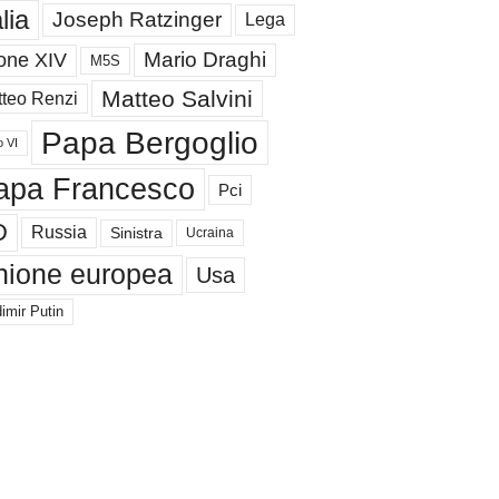
alia
Joseph Ratzinger
Lega
Mario Draghi
one XIV
M5S
Matteo Salvini
teo Renzi
Papa Bergoglio
o VI
apa Francesco
Pci
D
Russia
Sinistra
Ucraina
nione europea
Usa
imir Putin