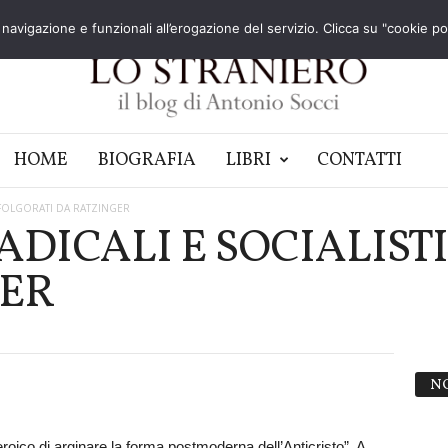
navigazione e funzionali all’erogazione del servizio. Clicca su "cookie poli
HOME
BIOGRAFIA
LIBRI
CONTATTI
I FOLGORATI DA RATZINGER
ADICALI E SOCIALIST
GER
N
eroico di arginare la forma postmoderna dell’Anticristo”. A