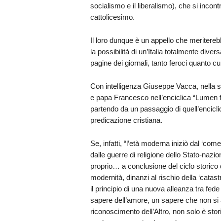
socialismo e il liberalismo), che si incont
cattolicesimo.
Il loro dunque è un appello che meritereb
la possibilità di un’Italia totalmente dive
pagine dei giornali, tanto feroci quanto c
Con intelligenza Giuseppe Vacca, nella su
e papa Francesco nell’enciclica “Lumen fid
partendo da un passaggio di quell’encicli
predicazione cristiana.
Se, infatti, “l’età moderna iniziò dal ‘
dalle guerre di religione dello Stato-nazi
proprio… a conclusione del ciclo storic
modernità, dinanzi al rischio della ‘catas
il principio di una nuova alleanza tra fede
sapere dell’amore, un sapere che non si 
riconoscimento dell’Altro, non solo è stori