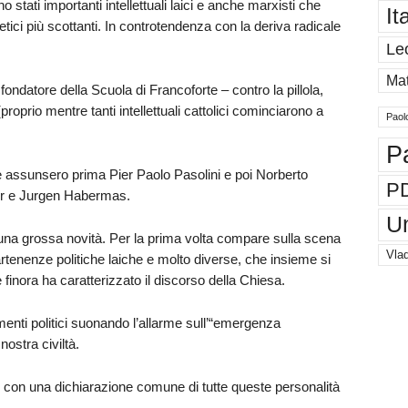
 stati importanti intellettuali laici e anche marxisti che
It
ici più scottanti. In controtendenza con la deriva radicale
Le
Mat
ondatore della Scuola di Francoforte – contro la pillola,
roprio mentre tanti intellettuali cattolici cominciarono a
Paol
P
he assunsero prima Pier Paolo Pasolini e poi Norberto
P
er e Jurgen Habermas.
U
 una grossa novità. Per la prima volta compare sulla scena
Vlad
partenenze politiche laiche e molto diverse, che insieme si
 finora ha caratterizzato il discorso della Chiesa.
enti politici suonando l’allarme sull’“emergenza
nostra civiltà.
so con una dichiarazione comune di tutte queste personalità