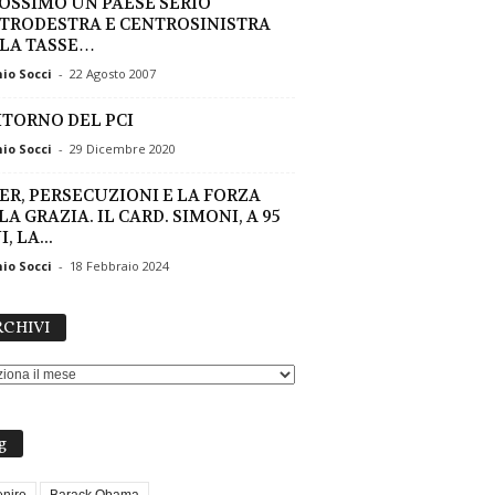
FOSSIMO UN PAESE SERIO
TRODESTRA E CENTROSINISTRA
LA TASSE…
io Socci
-
22 Agosto 2007
RITORNO DEL PCI
io Socci
-
29 Dicembre 2020
ER, PERSECUZIONI E LA FORZA
A GRAZIA. IL CARD. SIMONI, A 95
, LA...
io Socci
-
18 Febbraio 2024
ARCHIVI
CHIVI
g