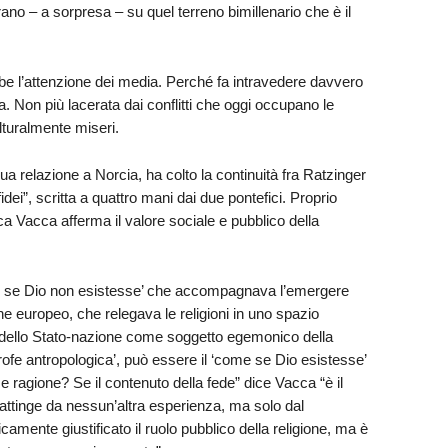
rano – a sorpresa – su quel terreno bimillenario che è il
be l’attenzione dei media. Perché fa intravedere davvero
rsa. Non più lacerata dai conflitti che oggi occupano le
ulturalmente miseri.
a relazione a Norcia, ha colto la continuità fra Ratzinger
ei”, scritta a quattro mani dai due pontefici. Proprio
ca Vacca afferma il valore sociale e pubblico della
come se Dio non esistesse’ che accompagnava l’emergere
one europeo, che relegava le religioni in uno spazio
o dello Stato-nazione come soggetto egemonico della
trofe antropologica’, può essere il ‘come se Dio esistesse’
 e ragione? Se il contenuto della fede” dice Vacca “è il
attinge da nessun’altra esperienza, ma solo dal
camente giustificato il ruolo pubblico della religione, ma è