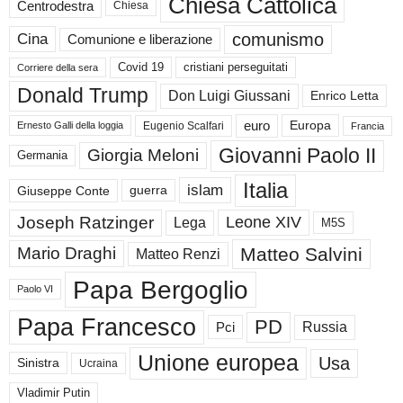
Chiesa Cattolica
Centrodestra
Chiesa
comunismo
Cina
Comunione e liberazione
Covid 19
cristiani perseguitati
Corriere della sera
Donald Trump
Don Luigi Giussani
Enrico Letta
euro
Europa
Eugenio Scalfari
Ernesto Galli della loggia
Francia
Giovanni Paolo II
Giorgia Meloni
Germania
Italia
islam
guerra
Giuseppe Conte
Joseph Ratzinger
Leone XIV
Lega
M5S
Matteo Salvini
Mario Draghi
Matteo Renzi
Papa Bergoglio
Paolo VI
Papa Francesco
PD
Russia
Pci
Unione europea
Usa
Sinistra
Ucraina
Vladimir Putin