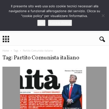
Il presente sito web usa solo cookie tecnici necessari alla
navigazione e funzionali all’erogazione del servizio. Clicca su
"cookie policy" per visualizzare l’informativa.
OK
Cookie Policy
L
o
S
t
Home
Tags
Partito Comunista italiano
r
Tag: Partito Comunista italiano
a
n
i
e
r
o