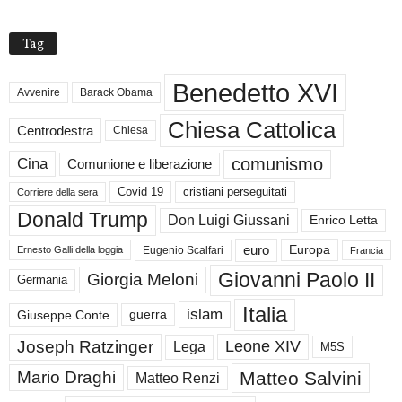
I
V
Tag
I
Benedetto XVI
Avvenire
Barack Obama
Chiesa Cattolica
Centrodestra
Chiesa
comunismo
Cina
Comunione e liberazione
Covid 19
cristiani perseguitati
Corriere della sera
Donald Trump
Don Luigi Giussani
Enrico Letta
euro
Europa
Eugenio Scalfari
Ernesto Galli della loggia
Francia
Giovanni Paolo II
Giorgia Meloni
Germania
Italia
islam
guerra
Giuseppe Conte
Joseph Ratzinger
Leone XIV
Lega
M5S
Matteo Salvini
Mario Draghi
Matteo Renzi