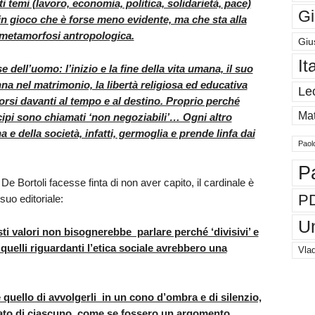
 temi (lavoro, economia, politica, solidarietà, pace)
Gi
 in gioco che è forse meno evidente, ma che sta alla
i metamorfosi antropologica.
Giu
It
e dell’uomo: l’inizio e la fine della vita umana, il suo
a nel matrimonio, la libertà religiosa ed educativa
Le
rsi davanti al tempo e al destino. Proprio perché
Mat
cipi sono chiamati ‘non negoziabili’… Ogni altro
 e della società, infatti, germoglia e prende linfa dai
Paol
P
e Bortoli facesse finta di non aver capito, il cardinale è
P
suo editoriale:
U
ti valori non bisognerebbe parlare perché ‘divisivi’ e
quelli riguardanti l’etica sociale avrebbero una
Vlad
e quello di avvolgerli in un cono d’ombra e di silenzio,
vato di ciascuno, come se fossero un argomento