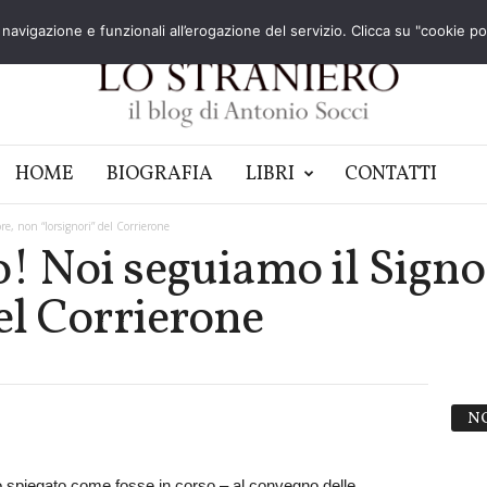
navigazione e funzionali all’erogazione del servizio. Clicca su "cookie poli
HOME
BIOGRAFIA
LIBRI
CONTATTI
re, non “lorsignori” del Corrierone
! Noi seguiamo il Signo
el Corrierone
N
spiegato come fosse in corso – al convegno delle