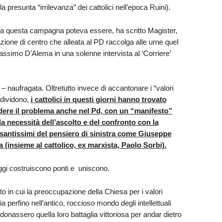
a presunta “irrilevanza” dei cattolici nell’epoca Ruini).
tutta questa campagna poteva essere, ha scritto Magister,
rmazione di centro che alleata al PD raccolga alle urne quel
Massimo D’Alema in una solenne intervista
al ‘Corriere’
– naufragata. Oltretutto invece di accantonare i “valori
 dividono,
i cattolici in questi giorni hanno trovato
odere il problema anche nel Pd, con un “manifesto”
a necessità dell’ascolto e del confronto con la
esantissimi del pensiero di sinistra come Giuseppe
 (insieme al cattolico, ex marxista, Paolo Sorbi).
oggi costruiscono ponti e uniscono.
in cui la preoccupazione della Chiesa per i valori
 perfino nell’antico, roccioso mondo degli intellettuali
ndonassero quella loro battaglia vittoriosa per andar dietro