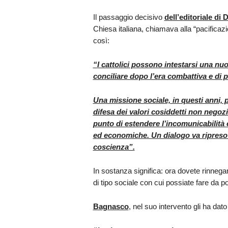
Il passaggio decisivo
dell’editoriale di 
Chiesa italiana, chiamava alla “pacificaz
così:
“
I cattolici possono intestarsi una n
conciliare dopo l’era combattiva e di p
Una missione sociale, in questi anni, p
difesa dei valori cosiddetti non negoziab
punto di estendere l’incomunicabilità co
ed economiche. Un dialogo va ripreso su
coscienza”.
In sostanza significa: ora dovete rinnegare
di tipo sociale con cui possiate fare da por
Bagnasco
, nel suo intervento gli ha dat