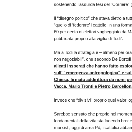
sostenendo l’assurda tesi del “Corriere” (l
Il “disegno politico” che stava dietro a 
“quello di ‘federare’ i cattolici in una fo
60 per cento di elettori vagheggiato da 
pubblicata proprio alla vigilia di Todi”.
Ma a Todi la strategia è – almeno per ora 
non negoziabili”, che secondo De Bortoli
alleati insperati che hanno fatto espl
sull’ “emergenza antropologica” e sull
Chiesa, firmato addirittura da nomi p
Vacca, Mario Tronti e Pietro Barcellona
Invece che “divisivi” proprio quei valori 
Sarebbe sensato che proprio nel momento 
fondamentali della vita sta facendo breccia
marxisti, oggi di area Pd, i cattolici abba