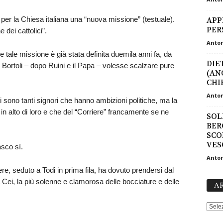
 per la Chiesa italiana una “nuova missione” (testuale).
APPE
PER
 dei cattolici”.
Anton
e tale missione è già stata definita duemila anni fa, da
DIE
e Bortoli – dopo Ruini e il Papa – volesse scalzare pure
(AN
CHIE
Anton
ci sono tanti signori che hanno ambizioni politiche, ma la
in alto di loro e che del “Corriere” francamente se ne
SOL
BER
SCO
VES
asco sì.
Anton
ere, seduto a Todi in prima fila, ha dovuto prendersi dal
 Cei, la più solenne e clamorosa delle bocciature e delle
AR