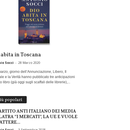
 abita in Toscana
io Socci
-
28 Marzo 2020
marzo, giorno dell’Annunciazione, Libero, Il
le e la Verità hanno pubblicato tre anticipazioni
 libro (già oggi sugli scaffali delle librerie),...
più popolari
PARTITO ANTI ITALIANO DEI MEDIA
LATRA “I MERCATI”, LA UE E VUOLE
ATTERE...
io Socci
-
3 Settembre 2018