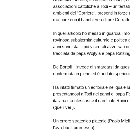
associazioni cattoliche a Todi – un tentat
ambienti del “Corriere”, presenti in forze
ma pure con il banchiere-editore Corrado P
In quell’articolo ho messo in guardia i mov
rovinosa subalternità culturale e politica a
anni sono stati i più viscerali avversari d
tracciata da papa Wojtyla e papa Ratzing
De Bortoli – invece di smarcarsi da questa
confermata in pieno ed è andato spericola
Ha infatti firmato un editoriale nel quale lu
presentandosi a Todi nei panni di papa F
italiana sconfessasse il cardinale Ruini e
(quelli veri).
Un errore strategico plateale (Paolo Miel
l’avrebbe commesso).