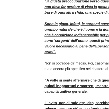
“la giusta preoccupazione verso questi
non deve far perdere di vista la posta
base di ogni altra sfida: una specie d
Sono in gioco, infatti, le sorgenti stess
grembo naturale che è l’uomo e la donn
che è condizione indispensabile per po
sono ‘sorgenti’ dell’uomo, questi prin
valore necessario al bene della persona
primi”.
Non si potrebbe dir meglio. Poi, casomai D
stato ancora più specifico nel ribattere al 
“A volte si sente affermare che di ques
quindi inopportuni e scorretti, mentre 
capacità unitiva generale.
L’invito, non di rado esplicito, sarebb
relegarli sempre più sullo sfondo pri