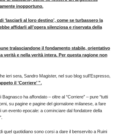
camente inopportuno.
 di ‘lasciarli al loro destino’, come se turbassero la
ebbe affidarli all’opera silenziosa e riservata della
une tralasciandone il fondamento stabile, orientativo
la verità e nella verità intera. Per questa ragione non
e ieri sera, Sandro Magister, nel suo blog sull’Espresso,
peto il ‘Corriere’ ”.
i Bagnasco ha affondato – oltre al “Corriere” – pure “tutti
iorni, su pagine e pagine del giornalone milanese, a fare
 un evento epocale: a cominciare dal fondatore della
”.
e di quel quotidiano sono corsi a dare il benservito a Ruini