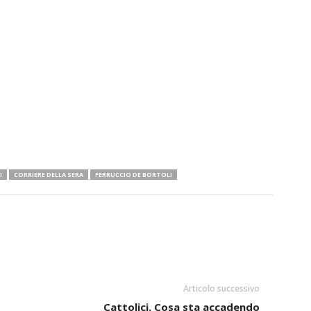
I
CORRIERE DELLA SERA
FERRUCCIO DE BORTOLI
Articolo successivo
Cattolici. Cosa sta accadendo