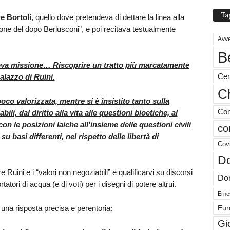
Ta
De Bortoli
, quello dove pretendeva di dettare la linea alla
ione del dopo Berlusconi”, e poi recitava testualmente
Avve
B
uova missione… Riscoprire un tratto più marcatamente
Cen
alazzo di Ruini.
Ch
oco valorizzata, mentre si è insistito tanto sulla
Com
ili, dal diritto alla vita alle questioni bioetiche, al
n le posizioni laiche all’insieme delle questioni civili
co
 basi differenti, nel rispetto delle libertà di
Cov
Do
 Ruini e i “valori non negoziabili” e qualificarvi su discorsi
Don
tatori di acqua (e di voti) per i disegni di potere altrui.
Ernes
o una risposta precisa e perentoria:
Eur
Gi