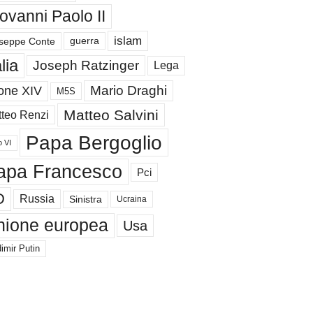
ovanni Paolo II
islam
guerra
seppe Conte
alia
Joseph Ratzinger
Lega
Mario Draghi
one XIV
M5S
Matteo Salvini
teo Renzi
Papa Bergoglio
o VI
apa Francesco
Pci
D
Russia
Sinistra
Ucraina
nione europea
Usa
imir Putin