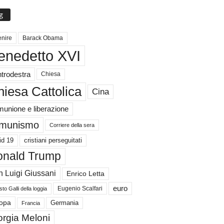
g
nire
Barack Obama
enedetto XVI
trodestra
Chiesa
iesa Cattolica
Cina
unione e liberazione
munismo
Corriere della sera
id 19
cristiani perseguitati
nald Trump
 Luigi Giussani
Enrico Letta
euro
Eugenio Scalfari
to Galli della loggia
Germania
opa
Francia
orgia Meloni