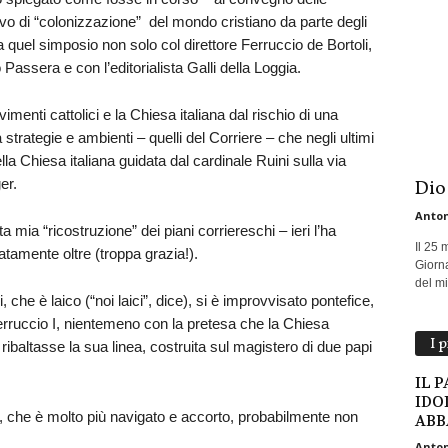
ivo di “colonizzazione” del mondo cristiano da parte degli
 a quel simposio non solo col direttore Ferruccio de Bortoli,
assera e con l’editorialista Galli della Loggia.
imenti cattolici e la Chiesa italiana dal rischio di una
 strategie e ambienti – quelli del Corriere – che negli ultimi
ella Chiesa italiana guidata dal cardinale Ruini sulla via
er.
Dio
Anton
 mia “ricostruzione” dei piani corriereschi – ieri l’ha
Il 25 
tamente oltre (troppa grazia!).
Giorna
del mio
i, che è laico (“noi laici”, dice), si è improvvisato pontefice,
erruccio I, nientemeno con la pretesa che la Chiesa
I 
 ribaltasse la sua linea, costruita sul magistero di due papi
IL 
IDO
i, che è molto più navigato e accorto, probabilmente non
ABB
Anton