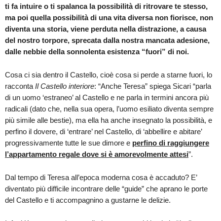
ti fa intuire o ti spalanca la possibilità di ritrovare te stesso,
ma poi quella possibilità di una vita diversa non fiorisce, non
diventa una storia, viene perduta nella distrazione, a causa
del nostro torpore, sprecata dalla nostra mancata adesione,
dalle nebbie della sonnolenta esistenza “fuori” di noi.
Cosa ci sia dentro il Castello, cioè cosa si perde a starne fuori, lo
racconta
Il Castello interiore
: “Anche Teresa” spiega Sicari “parla
di un uomo ‘estraneo’ al Castello e ne parla in termini ancora più
radicali (dato che, nella sua opera, l’uomo esiliato diventa sempre
più simile alle bestie), ma ella ha anche insegnato la possibilità, e
perfino il dovere, di ‘entrare’ nel Castello, di ‘abbellire e abitare’
progressivamente tutte le sue dimore e
perfino di raggiungere
l’appartamento regale dove si è amorevolmente attesi
”.
Dal tempo di Teresa all’epoca moderna cosa è accaduto? E’
diventato più difficile incontrare delle “guide” che aprano le porte
del Castello e ti accompagnino a gustarne le delizie.