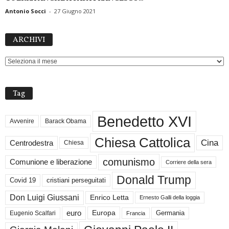
Antonio Socci
-
27 Giugno 2021
ARCHIVI
ARCHIVI
Tag
Benedetto XVI
Avvenire
Barack Obama
Chiesa Cattolica
Cina
Centrodestra
Chiesa
comunismo
Comunione e liberazione
Corriere della sera
Donald Trump
Covid 19
cristiani perseguitati
Don Luigi Giussani
Enrico Letta
Ernesto Galli della loggia
euro
Germania
Europa
Eugenio Scalfari
Francia