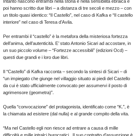
Intanto nascono entrambi nella storia e nella sensibilità ebraica e
poi hanno scritto due libri – a distanza di tre secoli e mezzo – con
un titolo quasi identico: “Il Castello”, nel caso di Kafka e “Il castello
interiore” nel caso di Teresa d’Avila.
Per entrambi il “castello” è la metafora della misteriosa fortezza
dell’anima, dell’autenticità. E’ stato Antonio Sicari ad accostare, in
un suo piccolo volume – “Fortezze accessibili” (edizioni Ocd) –
questi due grandi e i loro due libri.
Il “Castello” di Kafka racconta – secondo la sintesi di Sicari – di
“un impiegato che giunge nel villaggio situato ai piedi del Castello
da cui è stato ufficialmente convocato per assumervi il posto di
agrimensore (geometra)”.
Quella “convocazione” del protagonista, identificato come “K.”, è
la chiamata ad esistere (dal nulla) e al grande compito della vita.
“Ma nel Castello egli non riesce ad entrare a causa di mille
difficoltà e mille intralci burocratici.. Il suo contratto d’assunzione è