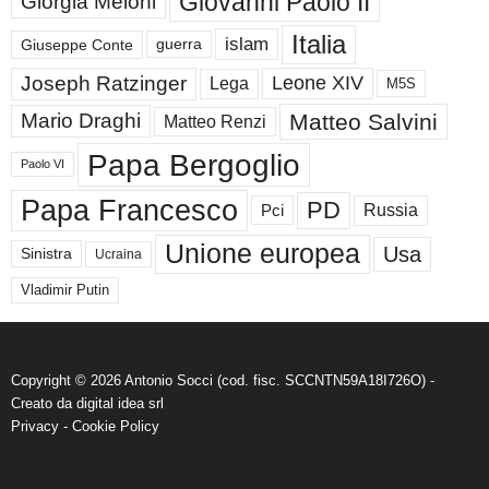
Giovanni Paolo II
Giorgia Meloni
Italia
islam
guerra
Giuseppe Conte
Joseph Ratzinger
Leone XIV
Lega
M5S
Matteo Salvini
Mario Draghi
Matteo Renzi
Papa Bergoglio
Paolo VI
Papa Francesco
PD
Russia
Pci
Unione europea
Usa
Sinistra
Ucraina
Vladimir Putin
Copyright © 2026 Antonio Socci (cod. fisc. SCCNTN59A18I726O) -
Creato da
digital idea srl
Privacy
-
Cookie Policy