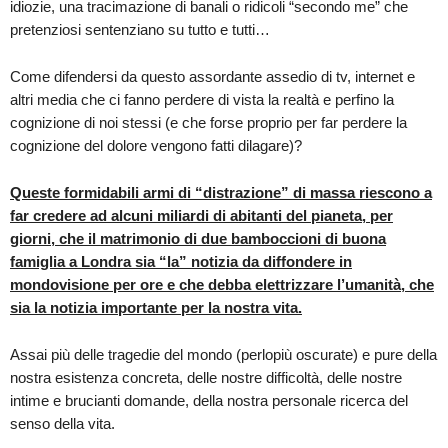
idiozie, una tracimazione di banali o ridicoli “secondo me” che
pretenziosi sentenziano su tutto e tutti…
Come difendersi da questo assordante assedio di tv, internet e
altri media che ci fanno perdere di vista la realtà e perfino la
cognizione di noi stessi (e che forse proprio per far perdere la
cognizione del dolore vengono fatti dilagare)?
Queste formidabili armi di “distrazione” di massa riescono a
far credere ad alcuni miliardi di abitanti del pianeta, per
giorni, che il matrimonio di due bamboccioni di buona
famiglia a Londra sia “la” notizia da diffondere in
mondovisione per ore e che debba elettrizzare l’umanità, che
sia la notizia importante per la nostra vita.
Assai più delle tragedie del mondo (perlopiù oscurate) e pure della
nostra esistenza concreta, delle nostre difficoltà, delle nostre
intime e brucianti domande, della nostra personale ricerca del
senso della vita.