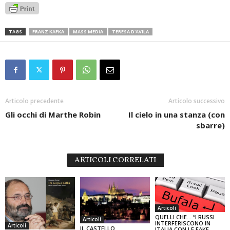
TAGS
FRANZ KAFKA
MASS MEDIA
TERESA D'AVILA
Articolo precedente
Articolo successivo
Gli occhi di Marthe Robin
Il cielo in una stanza (con
sbarre)
ARTICOLI CORRELATI
Articoli
QUELLI CHE… “I RUSSI
Articoli
INTERFERISCONO IN
Articoli
IL CASTELLO
ITALIA CON LE FAKE