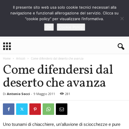
Il presente sito web usa solo cookie tecnici necessari alla
navigazione e funzionali all’erogazione del servizio. Clicca su
"cookie policy" per visualizzare l’informativa.
OK
Cookie Policy
L
o
S
Home
Articoli
Come difendersi dal deserto che avanza
t
Come difendersi dal
r
a
deserto che avanza
n
i
e
Di
Antonio Socci
-
9 Maggio 2011
281
r
o
Uno tsunami di chiacchiere, un’alluvione di sciocchezze e pure