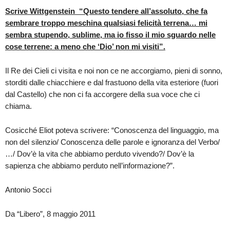
Scrive
Wittgenstein “Questo tendere all’assoluto, che fa
sembrare troppo meschina qualsiasi felicità terrena… mi
sembra stupendo, sublime, ma io fisso il mio sguardo nelle
cose terrene: a meno che ‘Dio’ non mi visiti”.
Il Re dei Cieli ci visita e noi non ce ne accorgiamo, pieni di sonno,
storditi dalle chiacchiere e dal frastuono della vita esteriore (fuori
dal Castello) che non ci fa accorgere della sua voce che ci
chiama.
Cosicché Eliot poteva scrivere: “Conoscenza del linguaggio, ma
non del silenzio/ Conoscenza delle parole e ignoranza del Verbo/
…/ Dov’è la vita che abbiamo perduto vivendo?/ Dov’è la
sapienza che abbiamo perduto nell’informazione?”.
Antonio Socci
Da “Libero”, 8 maggio 2011