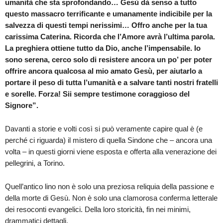
umanità che sta sprofondando… Gesù dà senso a tutto
questo massacro terrificante e umanamente indicibile per la
salvezza di questi tempi nerissimi… Offro anche per la tua
carissima Caterina. Ricorda che l’Amore avrà l’ultima parola.
La preghiera ottiene tutto da Dio, anche l’impensabile. Io
sono serena, cerco solo di resistere ancora un po’ per poter
offrire ancora qualcosa al mio amato Gesù, per aiutarlo a
portare il peso di tutta l’umanità e a salvare tanti nostri fratelli
e sorelle. Forza! Sii sempre testimone coraggioso del
Signore”.
Davanti a storie e volti così si può veramente capire qual è (e
perché ci riguarda) il mistero di quella Sindone che – ancora una
volta – in questi giorni viene esposta e offerta alla venerazione dei
pellegrini, a Torino.
Quell’antico lino non è solo una preziosa reliquia della passione e
della morte di Gesù. Non è solo una clamorosa conferma letterale
dei resoconti evangelici. Della loro storicità, fin nei minimi,
drammatici dettagli.