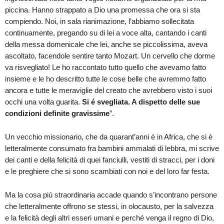
piccina. Hanno strappato a Dio una promessa che ora si sta
compiendo. Noi, in sala rianimazione, l’abbiamo sollecitata
continuamente, pregando su di lei a voce alta, cantando i canti
della messa domenicale che lei, anche se piccolissima, aveva
ascoltato, facendole sentire tanto Mozart. Un cervello che dorme
va risvegliato! Le ho raccontato tutto quello che avevamo fatto
insieme e le ho descritto tutte le cose belle che avremmo fatto
ancora e tutte le meraviglie del creato che avrebbero visto i suoi
occhi una volta guarita.
Si é svegliata. A dispetto delle sue
condizioni definite gravissime
”.
Un vecchio missionario, che da quarant’anni è in Africa, che si è
letteralmente consumato fra bambini ammalati di lebbra, mi scrive
dei canti e della felicità di quei fanciulli, vestiti di stracci, per i doni
e le preghiere che si sono scambiati con noi e del loro far festa.
Ma la cosa più straordinaria accade quando s’incontrano persone
che letteralmente offrono se stessi, in olocausto, per la salvezza
e la felicità degli altri esseri umani e perché venga il regno di Dio,