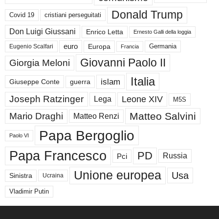
Donald Trump
Covid 19
cristiani perseguitati
Don Luigi Giussani
Enrico Letta
Ernesto Galli della loggia
euro
Germania
Europa
Eugenio Scalfari
Francia
Giovanni Paolo II
Giorgia Meloni
Italia
islam
guerra
Giuseppe Conte
Joseph Ratzinger
Leone XIV
Lega
M5S
Matteo Salvini
Mario Draghi
Matteo Renzi
Papa Bergoglio
Paolo VI
Papa Francesco
PD
Russia
Pci
Unione europea
Usa
Sinistra
Ucraina
Vladimir Putin