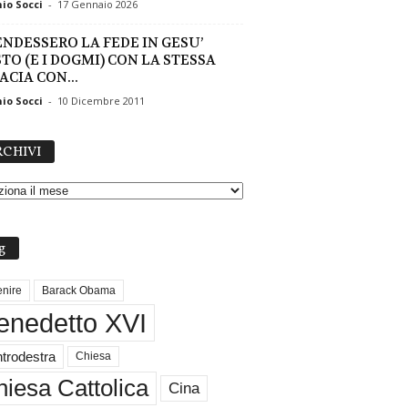
io Socci
-
17 Gennaio 2026
ENDESSERO LA FEDE IN GESU’
STO (E I DOGMI) CON LA STESSA
ACIA CON...
io Socci
-
10 Dicembre 2011
A
CHIVI
R
C
H
I
V
g
I
nire
Barack Obama
enedetto XVI
trodestra
Chiesa
iesa Cattolica
Cina