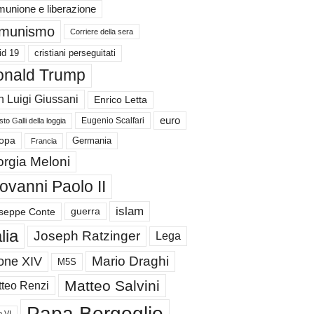
unione e liberazione
munismo
Corriere della sera
id 19
cristiani perseguitati
nald Trump
 Luigi Giussani
Enrico Letta
euro
Eugenio Scalfari
to Galli della loggia
Germania
opa
Francia
orgia Meloni
ovanni Paolo II
islam
guerra
seppe Conte
alia
Joseph Ratzinger
Lega
Mario Draghi
one XIV
M5S
Matteo Salvini
teo Renzi
Papa Bergoglio
o VI