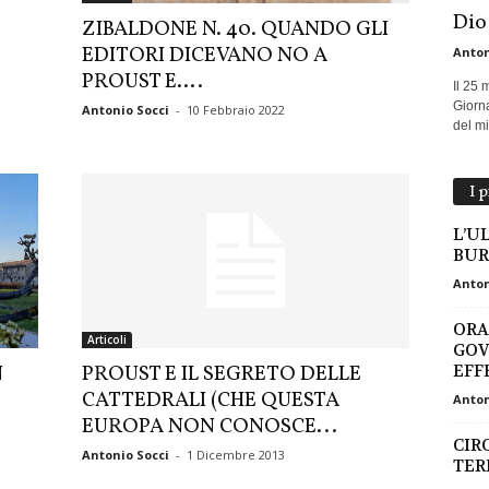
Dio
ZIBALDONE N. 40. QUANDO GLI
EDITORI DICEVANO NO A
Anton
PROUST E….
Il 25 
Giorna
Antonio Socci
-
10 Febbraio 2022
del mio
I 
L’U
BUR
Anton
ORA
Articoli
GOV
EFF
N
PROUST E IL SEGRETO DELLE
CATTEDRALI (CHE QUESTA
Anton
EUROPA NON CONOSCE...
CIR
Antonio Socci
-
1 Dicembre 2013
TER