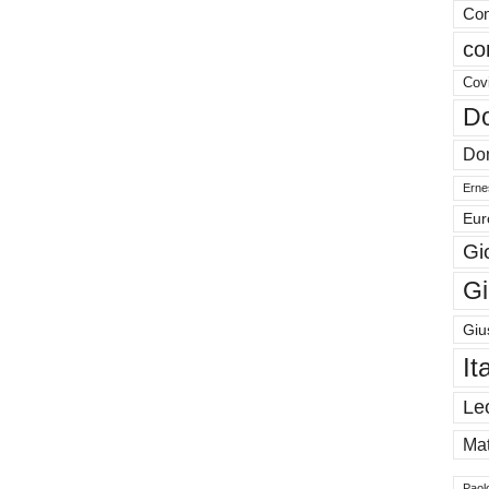
Com
co
Cov
Do
Don
Ernes
Eur
Gi
Gi
Giu
It
Le
Mat
Paol