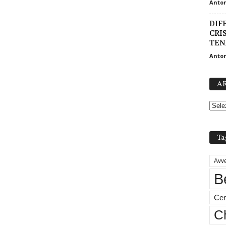
Anton
DIF
CRI
TEN
Anton
AR
Ta
Avve
B
Cen
Ch