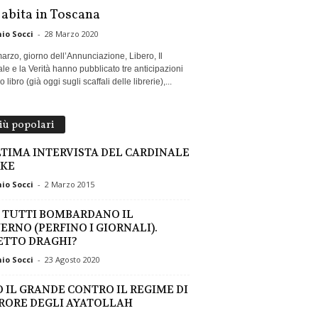
 abita in Toscana
io Socci
-
28 Marzo 2020
marzo, giorno dell’Annunciazione, Libero, Il
le e la Verità hanno pubblicato tre anticipazioni
 libro (già oggi sugli scaffali delle librerie),...
più popolari
LTIMA INTERVISTA DEL CARDINALE
KE
io Socci
-
2 Marzo 2015
 TUTTI BOMBARDANO IL
ERNO (PERFINO I GIORNALI).
ETTO DRAGHI?
io Socci
-
23 Agosto 2020
O IL GRANDE CONTRO IL REGIME DI
RORE DEGLI AYATOLLAH