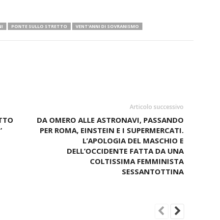
I
PONTE SULLO STRETTO
VENT'ANNI DI SOVRANISMO
Articolo successivo
ETTO
DA OMERO ALLE ASTRONAVI, PASSANDO
’
PER ROMA, EINSTEIN E I SUPERMERCATI.
L’APOLOGIA DEL MASCHIO E
DELL’OCCIDENTE FATTA DA UNA
COLTISSIMA FEMMINISTA
SESSANTOTTINA