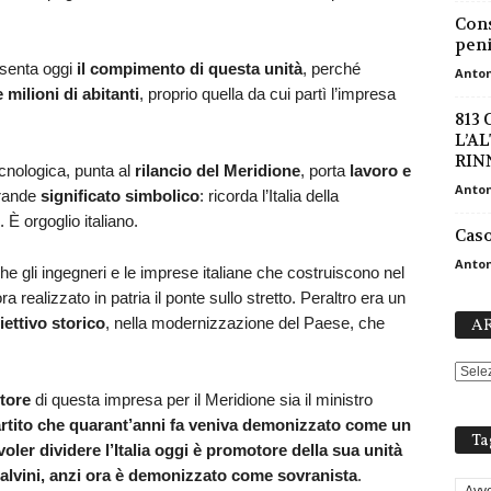
Cons
peni
senta oggi
il compimento di questa unità
, perché
Anton
 milioni di abitanti
, proprio quella da cui partì l’impresa
813
L’A
RIN
cnologica, punta al
rilancio del Meridione
, porta
lavoro e
Anton
grande
significato simbolico
: ricorda l’Italia della
. È orgoglio italiano.
Caso
Anton
 gli ingegneri e le imprese italiane che costruiscono nel
realizzato in patria il ponte sullo stretto. Peraltro era un
iettivo storico
, nella modernizzazione del Paese, che
AR
otore
di questa impresa per il Meridione sia il ministro
artito che quarant’anni fa veniva demonizzato come un
Ta
ler dividere l’Italia oggi è promotore della sua unità
Salvini, anzi ora è demonizzato come sovranista
.