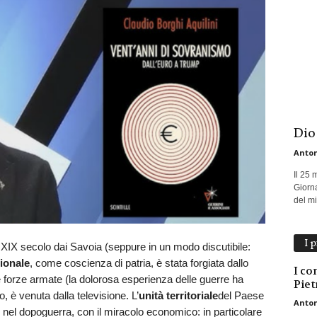
Dio
Anton
Il 25 
Giorna
del mio
I 
nel XIX secolo dai Savoia (seppure in un modo discutibile:
ionale
, come coscienza di patria, è stata forgiata dallo
I con
le forze armate (la dolorosa esperienza delle guerre ha
Piet
, è venuta dalla televisione. L’
unità territoriale
del Paese
Anton
o nel dopoguerra, con il miracolo economico: in particolare