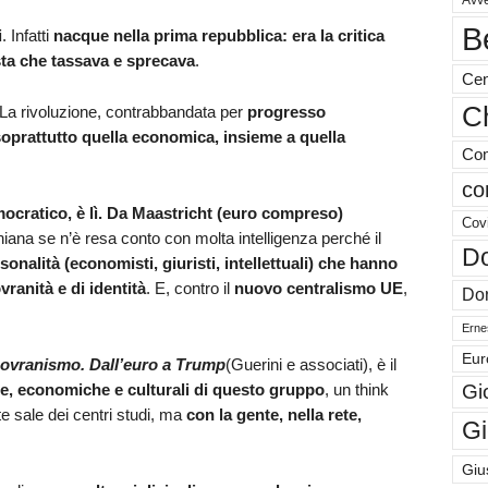
Avve
B
i
. Infatti
nacque nella prima repubblica: era la critica
sta che tassava e sprecava
.
Cen
Ch
 La rivoluzione, contrabbandata per
progresso
soprattutto quella economica, insieme a quella
Com
co
mocratico, è lì. Da Maastricht (euro compreso)
Cov
niana se n’è resa conto con molta intelligenza perché il
Do
sonalità (economisti, giuristi, intellettuali) che hanno
ranità e di identità
. E, contro il
nuovo centralismo UE
,
Don
Ernes
Eur
sovranismo. Dall’euro a Trump
(Guerini e associati), è il
Gi
che, economiche e culturali di questo gruppo
, un think
te sale dei centri studi, ma
con la gente, nella rete,
Gi
Giu