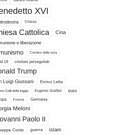
nire
Barack Obama
enedetto XVI
trodestra
Chiesa
iesa Cattolica
Cina
unione e liberazione
munismo
Corriere della sera
id 19
cristiani perseguitati
nald Trump
 Luigi Giussani
Enrico Letta
euro
Eugenio Scalfari
to Galli della loggia
Germania
opa
Francia
orgia Meloni
ovanni Paolo II
islam
guerra
seppe Conte