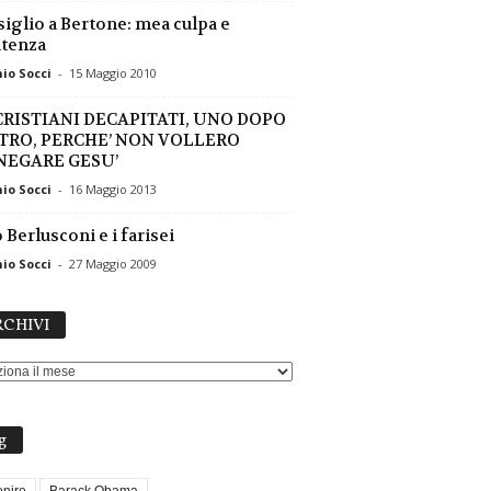
iglio a Bertone: mea culpa e
tenza
io Socci
-
15 Maggio 2010
 CRISTIANI DECAPITATI, UNO DOPO
LTRO, PERCHE’ NON VOLLERO
NEGARE GESU’
io Socci
-
16 Maggio 2013
 Berlusconi e i farisei
io Socci
-
27 Maggio 2009
ARCHIVI
CHIVI
g