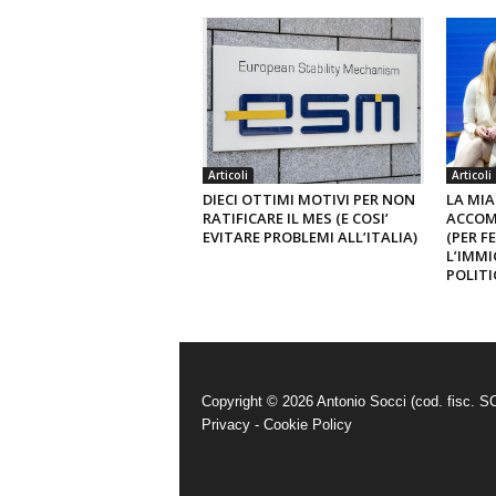
Articoli
Articoli
DIECI OTTIMI MOTIVI PER NON
LA MIA
RATIFICARE IL MES (E COSI’
ACCOM
EVITARE PROBLEMI ALL’ITALIA)
(PER F
L’IMMI
POLITI
Copyright © 2026 Antonio Socci (cod. fisc.
Privacy
-
Cookie Policy