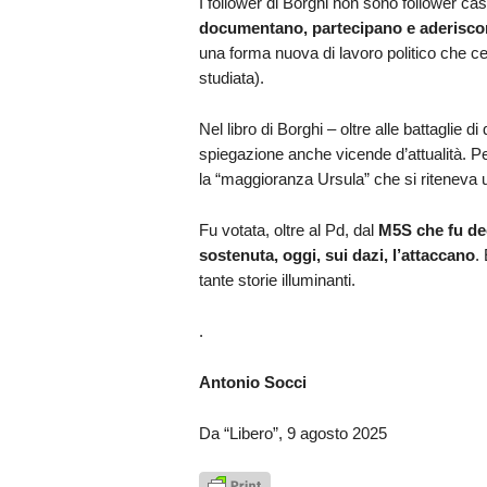
I follower di Borghi non sono follower ca
documentano, partecipano e aderisco
una forma nuova di lavoro politico che 
studiata).
Nel libro di Borghi – oltre alle battaglie d
spiegazione anche vicende d’attualità. 
la “maggioranza Ursula” che si riteneva un
Fu votata, oltre al Pd, dal
M5S che fu dec
sostenuta, oggi, sui dazi, l’attaccano
.
tante storie illuminanti.
.
Antonio Socci
Da “Libero”, 9 agosto 2025