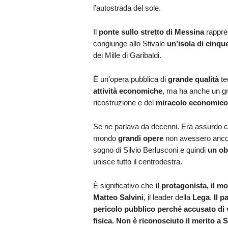
l’autostrada del sole.
Il
ponte sullo stretto di Messina
rappre
congiunge allo Stivale
un’isola di cinque
dei Mille di Garibaldi.
È un’opera pubblica di
grande qualità
te
attività economiche
, ma ha anche un 
ricostruzione e del
miracolo economico
Se ne parlava da decenni. Era assurdo che
mondo
grandi opere
non avessero ancora 
sogno di Silvio Berlusconi e quindi
un ob
unisce tutto il centrodestra.
È significativo che
il protagonista, il m
Matteo Salvini
, il leader della
Lega
.
Il p
pericolo pubblico perché accusato di vo
fisica.
Non è riconosciuto il merito a 