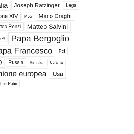
alia
Joseph Ratzinger
Lega
Mario Draghi
one XIV
M5S
Matteo Salvini
teo Renzi
Papa Bergoglio
o VI
apa Francesco
Pci
D
Russia
Sinistra
Ucraina
nione europea
Usa
imir Putin