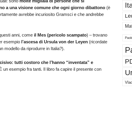
suali: sono
molte migliaia di persone che si
It
no a una visione comune che ogni giorno dibattono
(è
certamente avrebbe incuriosito Gramsci e che andrebbe
Le
Mat
i questi anni, come
il Mes (pericolo scampato
) – trovano
Paol
Per esempio
l’ascesa di Ursula von der Leyen
(ricordate
P
 modello da riprodurre in Italia?).
P
isivo: tutti costoro che l’hanno “inventata” e
 È un esempio fra tanti. Il libro fa capire il presente con
U
Vlad