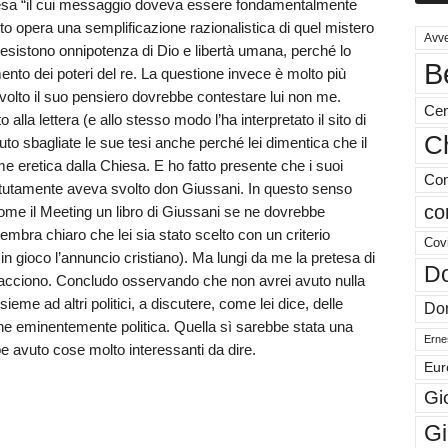
esa “il cui messaggio doveva essere fondamentalmente
utto opera una semplificazione razionalistica di quel mistero
Avve
oesistono onnipotenza di Dio e libertà umana, perché lo
B
ento dei poteri del re. La questione invece è molto più
avolto il suo pensiero dovrebbe contestare lui non me.
Cen
lla lettera (e allo stesso modo l’ha interpretato il sito di
Ch
to sbagliate le sue tesi anche perché lei dimentica che il
 eretica dalla Chiesa. E ho fatto presente che i suoi
Com
ipetutamente aveva svolto don Giussani. In questo senso
co
ome il Meeting un libro di Giussani se ne dovrebbe
mbra chiaro che lei sia stato scelto con un criterio
Cov
in gioco l’annuncio cristiano). Ma lungi da me la pretesa di
Do
 piacciono. Concludo osservando che non avrei avuto nulla
nsieme ad altri politici, a discutere, come lei dice, delle
Don
one eminentemente politica. Quella sì sarebbe stata una
Ernes
e avuto cose molto interessanti da dire.
Eur
Gi
Gi