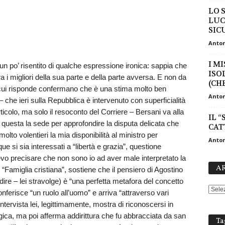
LO 
LUC
SIC
Anton
I M
 un po’ risentito di qualche espressione ironica: sappia che
ISO
i migliori della sua parte e della parte avversa. E non da
(CHE
con cui risponde confermano che è una stima molto ben
Anton
che ieri sulla Repubblica è intervenuto con superficialità
ticolo, ma solo il resoconto del Corriere – Bersani va alla
IL “
questa la sede per approfondire la disputa delicata che
CAT
lto volentieri la mia disponibilità al ministro per
Anton
si sia interessati a “libertà e grazia”, questione
devo precisare che non sono io ad aver male interpretato la
AR
 “Famiglia cristiana”, sostiene che il pensiero di Agostino
dire – lei stravolge) è “una perfetta metafora del concetto
onferisce “un ruolo all’uomo” e arriva “attraverso vari
ntervista lei, legittimamente, mostra di riconoscersi in
ogica, ma poi afferma addirittura che fu abbracciata da san
Ta