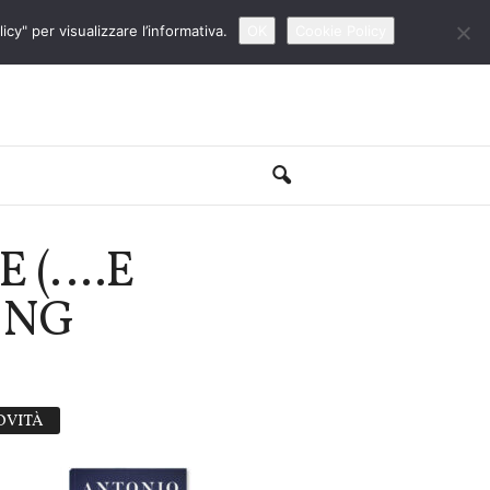
cy" per visualizzare l’informativa.
OK
Cookie Policy
E (….E
ING
OVITÀ