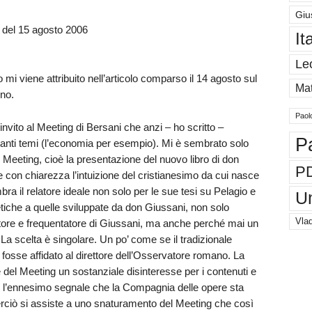
Giu
l 15 agosto 2006
It
Le
 mi viene attribuito nell’articolo comparso il 14 agosto sul
Mat
ino.
Paol
nvito al Meeting di Bersani che anzi – ho scritto –
P
tanti temi (l’economia per esempio). Mi è sembrato solo
l Meeting, cioè la presentazione del nuovo libro di don
P
on chiarezza l’intuizione del cristianesimo da cui nasce
bra il relatore ideale non solo per le sue tesi su Pelagio e
U
tiche a quelle sviluppate da don Giussani, non solo
Vlad
ore e frequentatore di Giussani, ma anche perché mai un
 La scelta è singolare. Un po’ come se il tradizionale
 fosse affidato al direttore dell’Osservatore romano. La
del Meeting un sostanziale disinteresse per i contenuti e
e l’ennesimo segnale che la Compagnia delle opere sta
rciò si assiste a uno snaturamento del Meeting che così