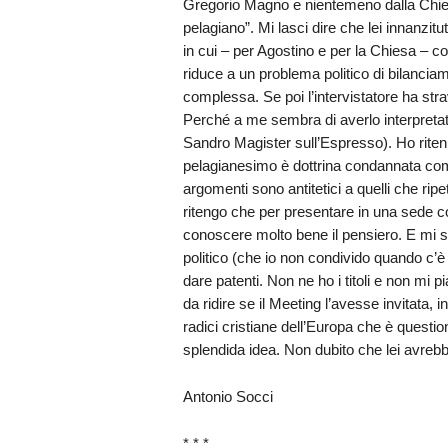
Gregorio Magno e nientemeno dalla Chi
pelagiano”. Mi lasci dire che lei innanzit
in cui – per Agostino e per la Chiesa – c
riduce a un problema politico di bilanciam
complessa. Se poi l’intervistatore ha str
Perché a me sembra di averlo interpretato a
Sandro Magister sull’Espresso). Ho ritenu
pelagianesimo è dottrina condannata come
argomenti sono antitetici a quelli che r
ritengo che per presentare in una sede c
conoscere molto bene il pensiero. E mi se
politico (che io non condivido quando c’è 
dare patenti. Non ne ho i titoli e non mi
da ridire se il Meeting l’avesse invitata, i
radici cristiane dell’Europa che è questi
splendida idea. Non dubito che lei avrebb
Antonio Socci
* * *