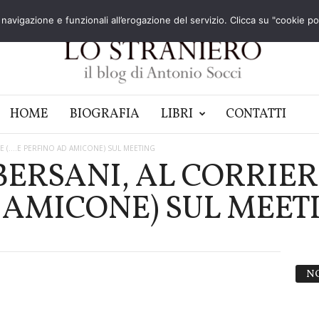
navigazione e funzionali all’erogazione del servizio. Clicca su "cookie poli
HOME
BIOGRAFIA
LIBRI
CONTATTI
RE (….E PERFINO AD AMICONE) SUL MEETING
BERSANI, AL CORRIER
 AMICONE) SUL MEET
N