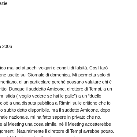
azie.
 2006
co mai ad attacchi volgari e conditi di falsità. Così farò
cone uscito sul Giornale di domenica. Mi permetta solo di
he meritano, di un particolare perché possano valutare chi è
scritto. Dunque il suddetto Amicone, direttore di Tempi, a un
i sfida (“voglio vedere se hai le palle”) a un “duello
cioè a una disputa pubblica a Rimini sulle critiche che io
o subito detto disponibile, ma il suddetto Amicone, dopo
rnale nazionale, mi ha fatto sapere in privato che no,
e al Meeting una cosa simile, né il Meeting accetterebbe
rgomenti. Naturalmente il direttore di Tempi avrebbe potuto,