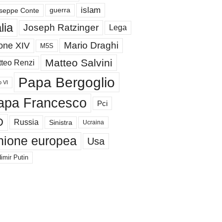
islam
guerra
seppe Conte
alia
Joseph Ratzinger
Lega
Mario Draghi
one XIV
M5S
Matteo Salvini
teo Renzi
Papa Bergoglio
o VI
apa Francesco
Pci
D
Russia
Sinistra
Ucraina
nione europea
Usa
imir Putin