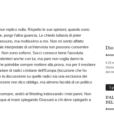
on replico nulla. Rispetto le sue opinioni; quando sono
e, porgo l’altra guancia. Le chiedo tuttavia di poter
nessuno, ma moltissimo a me. Non mi sento affatto
e interpretate di un’intervista non possono consentire
Dio
i. Non sono sofismi. Socci conosce bene l’assoluta
Anton
volentieri anche con lui, ma pare non voglia darmi la
Il 25 
che potrebbe sempre mettere alla prova, ma per il mestiere
Giorna
rlare di radici cristiane dell’Europa (locuzione che ho
del mio
 la discussione su quelle radici sia una esclusiva dei
 essere non dico obbligo, ma almeno facoltà di un politico
I 
e sempre, andrò al Meeting indossando i miei panni. Non
D’A
 acqua al mare spiegando Giussani a chi deve spiegarlo a
DEL
Anton