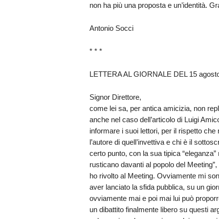
non ha più una proposta e un’identità. Gr
Antonio Socci
* * *
LETTERA AL GIORNALE DEL 15 agosto
Signor Direttore,
come lei sa, per antica amicizia, non repli
anche nel caso dell’articolo di Luigi Ami
informare i suoi lettori, per il rispetto c
l’autore di quell’invettiva e chi è il sotto
certo punto, con la sua tipica “eleganza” m
rusticano davanti al popolo del Meeting”, 
ho rivolto al Meeting. Ovviamente mi son
aver lanciato la sfida pubblica, su un gio
ovviamente mai e poi mai lui può proporr
un dibattito finalmente libero su questi a