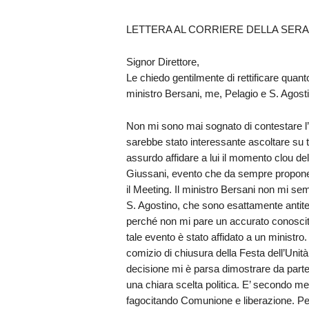
LETTERA AL CORRIERE DELLA SERA de
Signor Direttore,
Le chiedo gentilmente di rettificare quanto
ministro Bersani, me, Pelagio e S. Agost
Non mi sono mai sognato di contestare l’i
sarebbe stato interessante ascoltare su 
assurdo affidare a lui il momento clou de
Giussani, evento che da sempre propone c
il Meeting. Il ministro Bersani non mi sem
S. Agostino, che sono esattamente antite
perché non mi pare un accurato conoscit
tale evento è stato affidato a un ministro.
comizio di chiusura della Festa dell’Unità
decisione mi è parsa dimostrare da parte 
una chiara scelta politica. E’ secondo m
fagocitando Comunione e liberazione. Pe