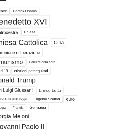
nire
Barack Obama
enedetto XVI
trodestra
Chiesa
iesa Cattolica
Cina
unione e liberazione
munismo
Corriere della sera
id 19
cristiani perseguitati
nald Trump
 Luigi Giussani
Enrico Letta
euro
Eugenio Scalfari
to Galli della loggia
Germania
opa
Francia
orgia Meloni
ovanni Paolo II