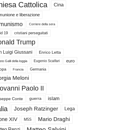
iesa Cattolica
Cina
unione e liberazione
munismo
Corriere della sera
id 19
cristiani perseguitati
nald Trump
 Luigi Giussani
Enrico Letta
euro
Eugenio Scalfari
to Galli della loggia
Germania
opa
Francia
orgia Meloni
ovanni Paolo II
islam
guerra
seppe Conte
alia
Joseph Ratzinger
Lega
Mario Draghi
one XIV
M5S
Matteo Salvini
teo Renzi