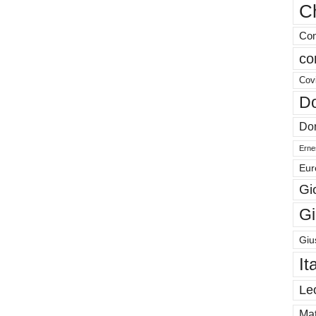
Ch
Com
co
Cov
Do
Don
Ernes
Eur
Gi
Gi
Giu
It
Le
Mat