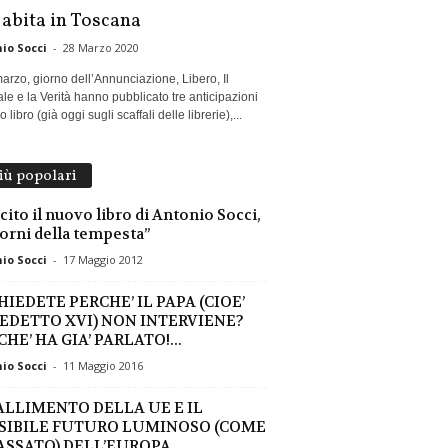
 abita in Toscana
io Socci
-
28 Marzo 2020
marzo, giorno dell’Annunciazione, Libero, Il
le e la Verità hanno pubblicato tre anticipazioni
 libro (già oggi sugli scaffali delle librerie),...
più popolari
scito il nuovo libro di Antonio Socci,
iorni della tempesta”
io Socci
-
17 Maggio 2012
HIEDETE PERCHE’ IL PAPA (CIOE’
EDETTO XVI) NON INTERVIENE?
HE’ HA GIA’ PARLATO!...
io Socci
-
11 Maggio 2016
FALLIMENTO DELLA UE E IL
SIBILE FUTURO LUMINOSO (COME
PASSATO) DELL’EUROPA