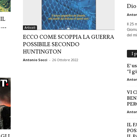
Dio
Anton
IL
Il 25 
……
Articoli
Giorna
del mio
ECCO COME SCOPPIA LA GUERRA
POSSIBILE SECONDO
HUNTINGTON
I 
Antonio Socci
-
26 Ottobre 2022
E’ u
“I g
Anton
VI C
BEN
PERC
Anton
IL 
POS
 GLI
IL 