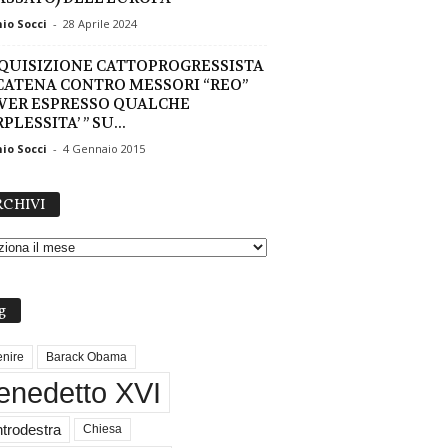
io Socci
-
28 Aprile 2024
NQUISIZIONE CATTOPROGRESSISTA
SCATENA CONTRO MESSORI “REO”
AVER ESPRESSO QUALCHE
PLESSITA’ ” SU...
io Socci
-
4 Gennaio 2015
A
CHIVI
R
C
H
I
V
g
I
nire
Barack Obama
enedetto XVI
trodestra
Chiesa