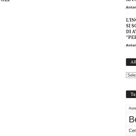
Anton
L’I
SI 
DI 
“PER
Anton
AR
Ta
Avve
B
Cen