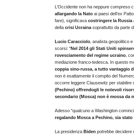
L’Occidente non ha neppure compreso c
allargando la Nato
ai paesi dell’ex Patt
fare), significava
costringere la Russia 
della
crisi Ucraina
soprattutto da parte 
Lucio Caracciolo
, analista geopolitico e
scorsi: “
Nel 2014 gli Stati Uniti spinse
rovesciamento del regime ucraino
, co
mediazione franco-tedesca. In questo mod
coppia sino-russa, a tutto vantaggio d
non è esattamente il compito del Numero
occorre leggere Clausewitz per stabilire
(Pechino) offrendogli le notevoli risor
secondario (Mosca) non è mossa da 
Adesso “qualcuno a Washington cominci
regalando Mosca a Pechino, sia stato 
La presidenza
Biden
potrebbe decidere 