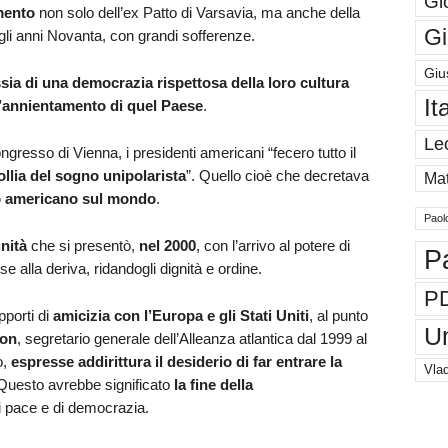
Gi
mento
non solo dell’ex Patto di Varsavia, ma anche della
Gi
gli anni Novanta, con grandi sofferenze.
Giu
ssia di una democrazia rispettosa della loro cultura
It
 l’annientamento di quel Paese
.
Le
resso di Vienna, i presidenti americani “fecero tutto il
ollia del sogno unipolarista
”. Quello cioè che decretava
Mat
nfo americano sul mondo
.
Paol
nità
che si presentò,
nel 2000
, con l’arrivo al potere di
P
se alla deriva, ridandogli dignità e ordine.
P
pporti di
amicizia con l’Europa e gli Stati Uniti
, al punto
U
son
, segretario generale dell’Alleanza atlantica dal 1999 al
o,
espresse addirittura il desiderio di far entrare la
Vlad
 Questo avrebbe significato
la fine della
i pace e di democrazia.