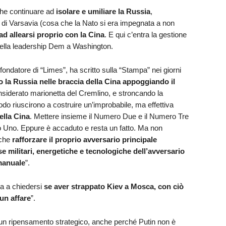
he continuare ad
isolare e umiliare la Russia
,
o di Varsavia (cosa che la Nato si era impegnata a non
ad allearsi proprio con la Cina
. E qui c’entra la gestione
della leadership Dem a Washington.
 fondatore di “Limes”, ha scritto sulla “Stampa” nei giorni
ro la Russia nelle braccia della Cina appoggiando il
nsiderato marionetta del Cremlino, e stroncando la
o riuscirono a costruire un’improbabile, ma effettiva
ella Cina
. Mettere insieme il Numero Due e il Numero Tre
 Uno. Eppure è accaduto e resta un fatto. Ma non
 che
rafforzare il proprio avversario principale
se militari, energetiche e tecnologiche dell’avversario
manuale
”.
a a chiedersi
se aver strappato Kiev a Mosca, con ciò
un affare
”.
un ripensamento strategico, anche perché Putin non è