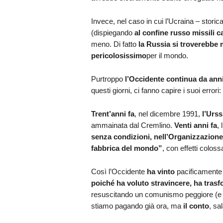
Invece, nel caso in cui l’Ucraina – stori
(dispiegando
al confine russo missili c
meno. Di fatto
la Russia si troverebbe 
pericolosissimo
per il mondo.
Purtroppo
l’Occidente continua da anni
questi giorni, ci fanno capire i suoi errori:
Trent’anni fa
, nel dicembre 1991,
l’Urss
ammainata dal Cremlino.
Venti anni fa
,
senza condizioni, nell’Organizzazion
fabbrica del mondo”
, con effetti colossal
Così l’Occidente
ha vinto
pacificamente 
poiché ha voluto stravincere, ha trasfo
resuscitando un comunismo peggiore (e v
stiamo pagando già ora, ma
il conto
, sa