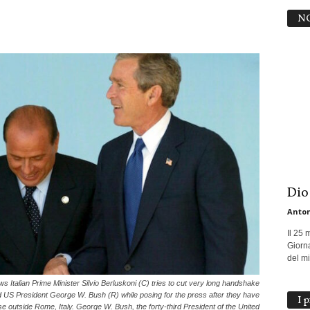
N
Dio
Anton
Il 25 
Giorna
del mio
talian Prime Minister Silvio Berluskoni (C) tries to cut very long handshake
 US President George W. Bush (R) while posing for the press after they have
I 
ase outside Rome, Italy. George W. Bush, the forty-third President of the United