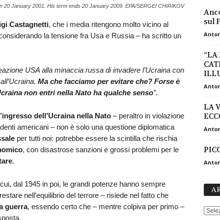
 in 20 January 2001. His term ends 20 January 2009. EPA/SERGEI CHIRIKOV
Anco
sul 
igi Castagnetti
, che i media ritengono molto vicino al
Anton
– considerando la tensione fra Usa e Russia – ha scritto un
“LA
CAT
eazione USA alla minaccia russa di invadere l’Ucraina con
ILLU
all’Ucraina.
Ma che facciamo per evitare che? Forse è
Anton
’Ucraina non entri nella Nato ha qualche senso
”.
LA V
l’ingresso dell’Ucraina nella Nato
– peraltro in violazione
ECC
enti americani – non è solo una questione diplomatica
Anton
ssale
per tutti noi: potrebbe essere la scintilla che rischia
PICC
onomico
, con disastrose sanzioni e grossi problemi per le
tare
.
Anton
cui, dal 1945 in poi, le grandi potenze hanno sempre
AR
stare nell’equilibrio del terrore – risiede nel fatto che
a guerra
, essendo certo che – mentre colpiva per primo –
sposta.