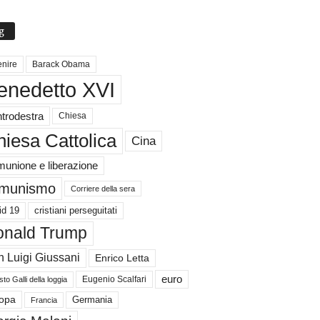
g
nire
Barack Obama
enedetto XVI
trodestra
Chiesa
iesa Cattolica
Cina
unione e liberazione
munismo
Corriere della sera
id 19
cristiani perseguitati
nald Trump
 Luigi Giussani
Enrico Letta
euro
Eugenio Scalfari
to Galli della loggia
Germania
opa
Francia