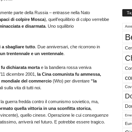
camente parte della Russia – entrasse nella Nato
Ta
apaci di colpire Mosca
), quell’equilibrio di colpo verrebbe
minacciata e disarmata
. Uno squilibrio
Avve
B
 a sbagliare tutto
. Due anniversari, che ricorrono in
Cen
un trentennale e un ventennale
.
Ch
 fu dichiarata morta
e la bandiera rossa veniva
Com
 l’11 dicembre 2001,
la Cina comunista fu ammessa,
co
e mondiale del commercio
(Wto) per diventare
“la
Cov
i sulla vita di tutti noi.
Do
la guerra fredda contro il comunismo sovietico, ma,
Don
rmato quella vittoria in una sconfitta storica
,
incente), quello cinese. Operazione le cui conseguenze
Ernes
latissimo, arriverà nel futuro. E potrebbe essere tragico.
Eur