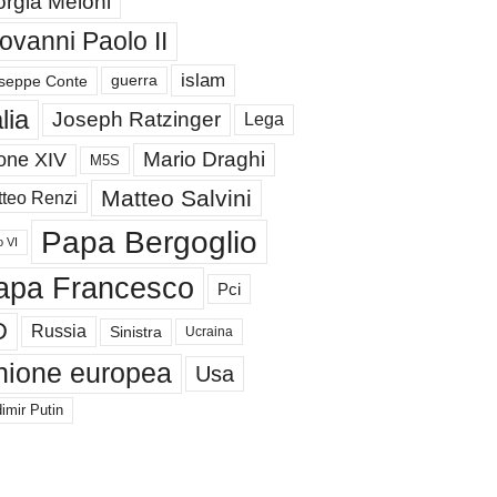
orgia Meloni
ovanni Paolo II
islam
guerra
seppe Conte
alia
Joseph Ratzinger
Lega
Mario Draghi
one XIV
M5S
Matteo Salvini
teo Renzi
Papa Bergoglio
o VI
apa Francesco
Pci
D
Russia
Sinistra
Ucraina
nione europea
Usa
imir Putin