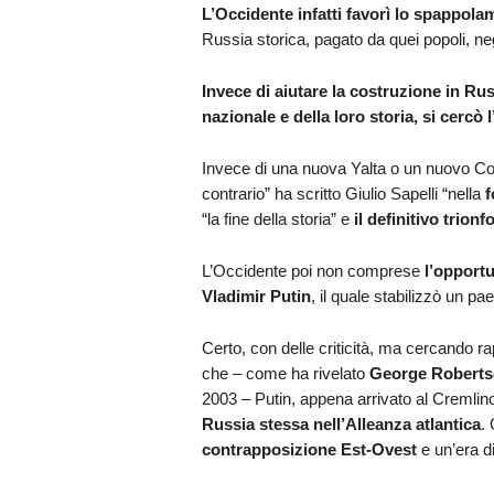
L’Occidente infatti favorì lo spappola
Russia storica, pagato da quei popoli, ne
Invece di aiutare la costruzione in Ru
nazionale e della loro storia, si cercò
Invece di una nuova Yalta o un nuovo Cong
contrario” ha scritto Giulio Sapelli “nella
f
“la fine della storia” e
il definitivo trio
L’Occidente poi non comprese
l’opportu
Vladimir Putin
, il quale stabilizzò un pae
Certo, con delle criticità, ma cercando ra
che – come ha rivelato
George Robert
2003 – Putin, appena arrivato al Cremlin
Russia stessa nell’Alleanza atlantica
.
contrapposizione Est-Ovest
e un’era d