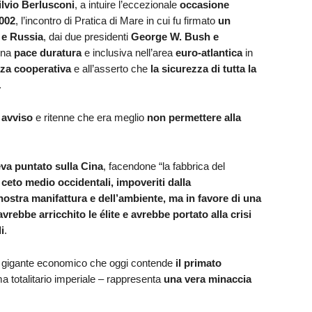
ilvio Berlusconi
, a intuire l’eccezionale
occasione
002
, l’incontro di Pratica di Mare in cui fu firmato
un
 e Russia
, dai due presidenti
George W. Bush e
una
pace duratura
e inclusiva nell’area
euro-atlantica
in
za cooperativa
e all’asserto che
la sicurezza di tutta la
.
 avviso
e ritenne che era meglio
non permettere alla
va puntato sulla Cina
, facendone “la fabbrica del
l ceto medio occidentali, impoveriti dalla
 nostra manifattura e dell’ambiente, ma in favore di una
rebbe arricchito le élite e avrebbe portato alla crisi
i
.
il gigante economico che oggi contende
il primato
ma totalitario imperiale – rappresenta
una vera minaccia