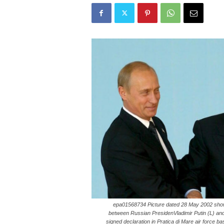
epa01568734 Picture dated 28 May 2002 shows I
between Russian PresidenVladimir Putin (L) and
signed declaration in Pratica di Mare air force b