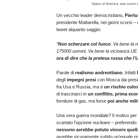
States of America, was sworn
Un vecchio leader democristiano,
Pierlu
presidente Mattarella, nei giorni scorsi 
tweet alquanto saggio:
“
Non scherzare col fuoco
.
Va bene la r
175000 uomini. Va bene la vicinanza UE 
ora di dire che la pretesa russa che l
Parole di
realismo andreottiano
. Infatti
degli
impegni presi
con Mosca dai presid
fra Usa e Russia, ma è
un rischio colo
di trascinarci in
un conflitto, prima ec
forniture di gas, ma forse
poi anche mili
Una vera guerra mondiale? Il motivo per 
scartato l’opzione nucleare – preferendo re
nessuno avrebbe potuto vincere quell
avrebbe sicuramente subìto un’eguale ri