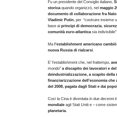
Fu un presidente del Consiglio italiano,
S
storica
quando organizzò, nel
maggio 2
documento di collaborazione fra Nato
Vladimir Putin
, per “costruire insieme 
base ai
principi di democrazia
,
sicurez
comunità euro-atlantica
sia indivisibile”
Ma
l’establishment americano cambiò
nuova Russia di rialzarsi
.
E’ l’establishment che, nel frattempo,
ave
mondo”
a discapito dei lavoratori e de
deindustrializzazione, a scapito della
finanziarizzazione dell’economia che av
del 2008, pagata dagli Stati e dai popol
Così la Cina è diventata in due decenni 
mondiale
agli Stati Uniti e – come siste
planetaria
.