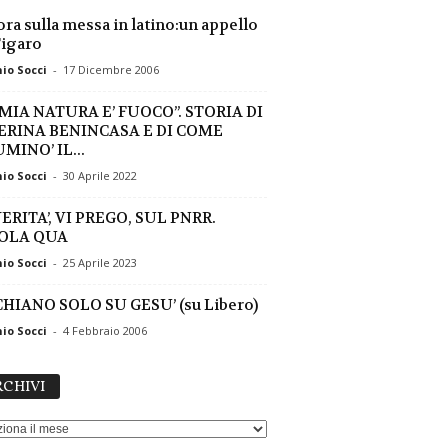
ra sulla messa in latino:un appello
Figaro
io Socci
-
17 Dicembre 2006
 MIA NATURA E’ FUOCO”. STORIA DI
ERINA BENINCASA E DI COME
MINO’ IL...
io Socci
-
30 Aprile 2022
ERITA’, VI PREGO, SUL PNRR.
OLA QUA
io Socci
-
25 Aprile 2023
HIANO SOLO SU GESU’ (su Libero)
io Socci
-
4 Febbraio 2006
ARCHIVI
CHIVI